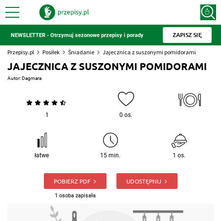
ZAPISZ SIĘ
NEWSLETTER - Otrzymuj sezonowe przepisy i porady
Przepisy.pl
Posiłek
Śniadanie
Jajecznica z suszonymi pomidorami
JAJECZNICA Z SUSZONYMI POMIDORAMI
Autor:
Dagmara
1
0 os.
łatwe
15 min.
1 os.
POBIERZ PDF
UDOSTĘPNIJ
1 osoba zapisała