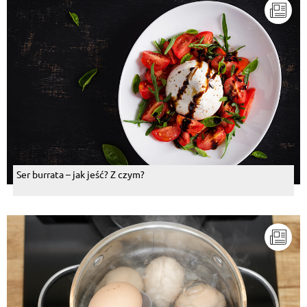
Ser burrata – jak jeść? Z czym?