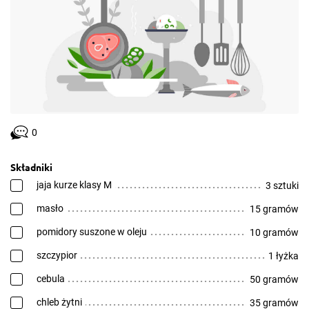
0
Składniki
jaja kurze klasy M
3 sztuki
masło
15 gramów
pomidory suszone w oleju
10 gramów
szczypior
1 łyżka
cebula
50 gramów
chleb żytni
35 gramów