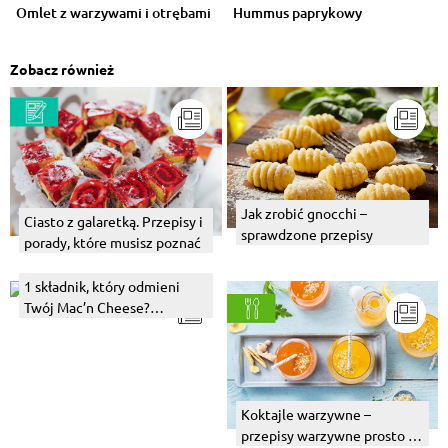
Omlet z warzywami i otrębami
Hummus paprykowy
Zobacz również
Jak zrobić gnocchi –
Ciasto z galaretką. Przepisy i
sprawdzone przepisy
porady, które musisz poznać
1 składnik, który odmieni
Twój Mac’n Cheese?
Wypróbuj! Tips & tricks +
przepisy
Koktajle warzywne –
przepisy warzywne prosto z