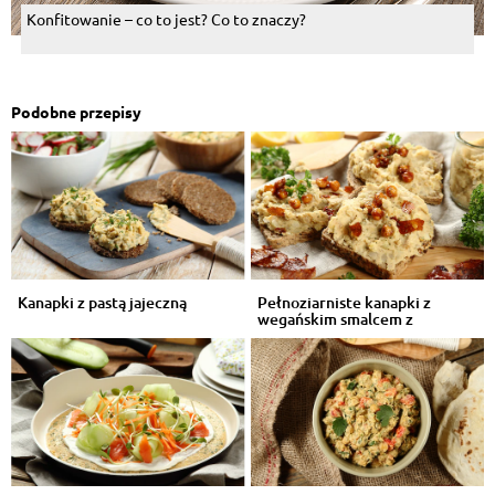
Konfitowanie – co to jest? Co to znaczy?
Podobne przepisy
Kanapki z pastą jajeczną
Pełnoziarniste kanapki z
wegańskim smalcem z
cieciorki