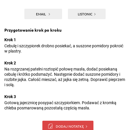
EMAIL
LISTONIC
Przygotowanie krok po kroku
Krok 1
Cebulę i szczypiorek drobno posiekać, a suszone pomidory pokroić
w plastry.
Krok 2
Na rozgrzanej patelni roztopić połowę masła, dodać posiekaną
cebulę i krótko podsmażyć. Następnie dodać suszone pomidory i
rozbite jajka. Całość mieszać, aż jajka się zetną. Doprawić pieprzem
i solą.
Krok 3
Gotową jajecznicę posypać szczypiorkiem. Podawać z kromką
chleba posmarowaną pozostałą częścią masła.
DODAJ NOTATKĘ