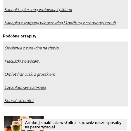
Kanapki z pieczoną wołowiną i piklami
Kanapka z szarpaną wieprzowiną i konfiturą z czerwonej cebuli
Podobne przepisy
Owsianka z żurawiną na ciepło
Placuszki z owocami
Omlet francuski z groszkiem
Czekoladowe naleśniki
Koreański omlet
Zamknij smaki lata w słoiku - sprawdź nasze sposoby
na pasteryzację!