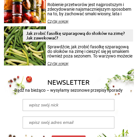
Robienie przetworów jest najprostszym i
zdecydowanie najsmaczniejszym sposobem
na to, by zachować smaki wiosny, lata i
jesieni na dłużej. Można robić setki zdjęć
Czytaj więcej
krajobrazów, by cieszyć nimi oko w sezonie
zimowym, ale to smaczny posiłek pozwoli w
pełni poczuć atmosferę cieplejszych
Jak zrobić fasolkę szparagową do słoików na zimę?
miesięcy. Przygotowanie słoików ze
Jak zawekować?
smakowitą zawartością musi obejmować
patenty, które pozwolą zachować świeżość
Sprawdźcie, jak zrobić fasolkę szparagową
przetworów.
do słoików na zimę i cieszyć się jej smakiem
również poza sezonem. To warzywo możecie
wekować na wiele sposobów. Wykorzystajcie
Czytaj więcej
nasze propozycje!
NEWSLETTER
Bądź na bieżąco – wysyłamy sezonowe przepisy i porady