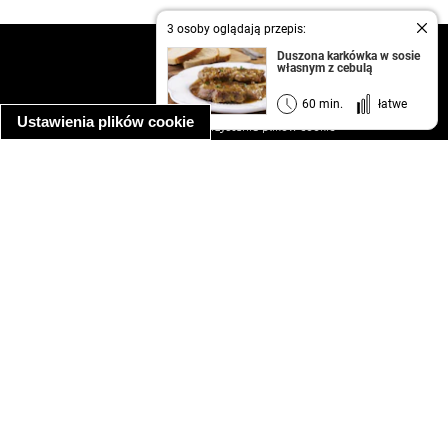
3 osoby oglądają przepis:
kontakt
Duszona karkówka w sosie
własnym z cebulą
regulamin
informacja o prywatności
60 min.
łatwe
Ustawienia plików cookie
informacja o wykorzystaniu plików cookie
ułatwienia dostępu
Najpopularniejsze przepisy
spaghetti bolognese
makaron z kurczakiem w sosie śmietanowym
kanapka z indykiem
ratatouille
lahmacun
mac and cheese
zupa minestrone
cannelloni ze szpinakiem i ricottą