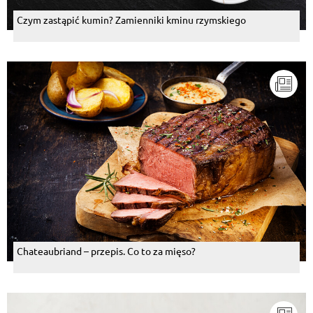
Czym zastąpić kumin? Zamienniki kminu rzymskiego
Chateaubriand – przepis. Co to za mięso?