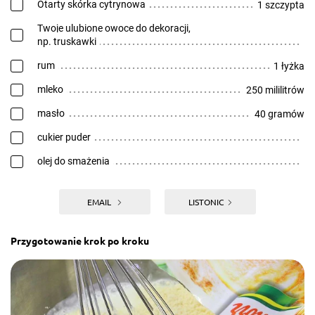
Otarty skórka cytrynowa
1 szczypta
Twoje ulubione owoce do dekoracji,
np. truskawki
rum
1 łyżka
mleko
250 mililitrów
masło
40 gramów
cukier puder
olej do smażenia
EMAIL
LISTONIC
Przygotowanie krok po kroku