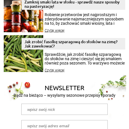
Zamknij smaki lata w słoiku - sprawdź nasze sposoby
na pasteryzację!
Robienie przetworów jest najprostszym i
zdecydowanie najsmaczniejszym sposobem
na to, by zachować smaki wiosny, lata i
jesieni na dłużej. Można robić setki zdjęć
Czytaj więcej
krajobrazów, by cieszyć nimi oko w sezonie
zimowym, ale to smaczny posiłek pozwoli w
pełni poczuć atmosferę cieplejszych
Jak zrobić fasolkę szparagową do słoików na zimę?
miesięcy. Przygotowanie słoików ze
Jak zawekować?
smakowitą zawartością musi obejmować
patenty, które pozwolą zachować świeżość
Sprawdźcie, jak zrobić fasolkę szparagową
przetworów.
do słoików na zimę i cieszyć się jej smakiem
również poza sezonem. To warzywo możecie
wekować na wiele sposobów. Wykorzystajcie
Czytaj więcej
nasze propozycje!
NEWSLETTER
Bądź na bieżąco – wysyłamy sezonowe przepisy i porady