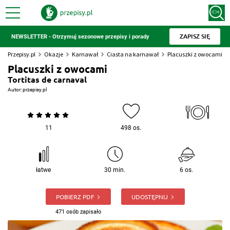
ZAPISZ SIĘ
NEWSLETTER - Otrzymuj sezonowe przepisy i porady
Przepisy.pl
Okazje
Karnawał
Ciasta na karnawał
Placuszki z owocami
Placuszki z owocami
Tortitas de carnaval
Autor:
przepisy.pl
11
498 os.
łatwe
30 min.
6 os.
POBIERZ PDF
UDOSTĘPNIJ
471 osób zapisało