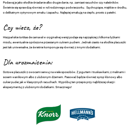
Podawaj je jako słodkie śniadanie albo drugie danie, np. zamiast racuchów czy naleśników.
Świetnie się sprawdzą również w roli rodzinnego podwieczorku. Są chrupiące, miękkie w środku,
o delikatnym cytrynowym smaku i zapachu. Najlepiej smakują na ciepło, prosto z patelni.
Czy wiesz, że?
Hiszpańskie tortitas de carnaval w oryginalnej wersji podaje się najczęściej z kilkoma łyżkami
miodu, ewentualnie oprószone przesianym cukrem pudrem. Jednak ciasto na słodkie placuszki
jest tak uniwersalne, że świetnie komponuje się również z innymi dodatkami.
Dla urozmaicenia:
Gotowe placuszki z owocami serwuj na wiele sposobów. Z jogurtem i truskawkami, z malinami i
sosem waniliowym albo z ulubionym dżemem. Pasować będzie również syrop klonowy albo
cukier puder, jak w klasycznych racuchach. Wypróbuj ten przepis przy najbliższej okazji i
eksperymentuj z ulubionymi dodatkami. Smacznego!