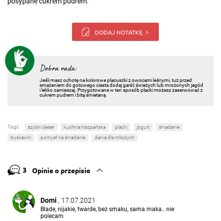
posypane cukrem pudrem.
DODAJ NOTATKĘ
Dobra rada:
Jeśli masz ochotę na kolorowe placuszki z owocami leśnymi, tuż przed
smażeniem do gotowego ciasta dodaj garść świeżych lub mrożonych jagód
i lekko zamieszaj. Przygotowane w ten sposób placki możesz zaserwować z
cukrem pudrem i bitą śmietaną.
Tagi:
szybki deser
kuchnia hiszpańska
placki
jogurt
śniadanie
truskawki
pomysł na śniadanie
dania dla młodych
3
Opinie o przepisie
Domi
, 17.07.2021
Blade, nijakie, twarde, bez smaku, sama maka.. nie
polecam