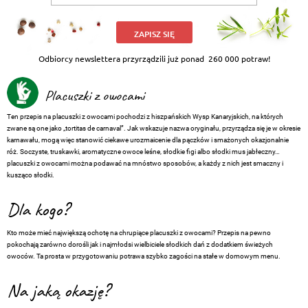
ZAPISZ SIĘ
Odbiorcy newslettera przyrządzili już ponad
260 000 potraw!
Placuszki z owocami
Ten przepis na placuszki z owocami pochodzi z hiszpańskich Wysp Kanaryjskich, na których
zwane są one jako „tortitas de carnaval”. Jak wskazuje nazwa oryginału, przyrządza się je w okresie
karnawału, mogą więc stanowić ciekawe urozmaicenie dla pączków i smażonych okazjonalnie
róż. Soczyste, truskawki, aromatyczne owoce leśne, słodkie figi albo słodki mus jabłeczny…
placuszki z owocami można podawać na mnóstwo sposobów, a każdy z nich jest smaczny i
kusząco słodki.
Dla kogo?
Kto może mieć największą ochotę na chrupiące placuszki z owocami? Przepis na pewno
pokochają zarówno dorośli jak i najmłodsi wielbiciele słodkich dań z dodatkiem świeżych
owoców. Ta prosta w przygotowaniu potrawa szybko zagości na stałe w domowym menu.
Na jaką okazję?