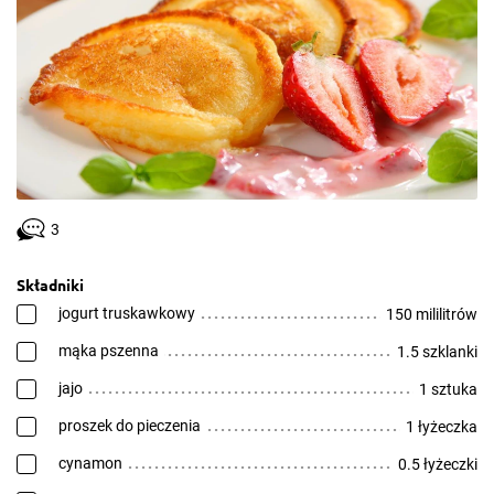
3
Składniki
jogurt truskawkowy
150 mililitrów
mąka pszenna
1.5 szklanki
jajo
1 sztuka
proszek do pieczenia
1 łyżeczka
cynamon
0.5 łyżeczki