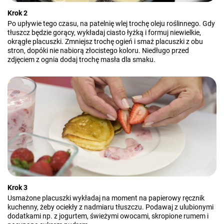
Krok 2
Po upływie tego czasu, na patelnię wlej trochę oleju roślinnego. Gdy
tłuszcz będzie gorący, wykładaj ciasto łyżką i formuj niewielkie,
okrągłe placuszki. Zmniejsz trochę ogień i smaż placuszki z obu
stron, dopóki nie nabiorą złocistego koloru. Niedługo przed
zdjęciem z ognia dodaj trochę masła dla smaku.
Krok 3
Usmażone placuszki wykładaj na moment na papierowy ręcznik
kuchenny, żeby ociekły z nadmiaru tłuszczu. Podawaj z ulubionymi
dodatkami np. z jogurtem, świeżymi owocami, skropione rumem i