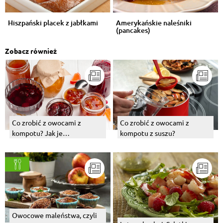
Hiszpański placek z jabłkami
Amerykańskie naleśniki
(pancakes)
Zobacz również
Co zrobić z owocami z
Co zrobić z owocami z
kompotu? Jak je
kompotu z suszu?
wykorzystać?
Owocowe maleństwa, czyli