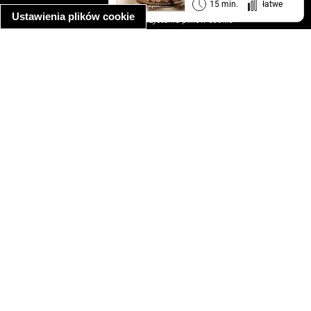
informacja o prywatności
15 min.
łatwe
Ustawienia plików cookie
informacja o wykorzystaniu plików cookie
ułatwienia dostępu
Najpopularniejsze przepisy
spaghetti bolognese
makaron z kurczakiem w sosie śmietanowym
kanapka z indykiem
ratatouille
lahmacun
mac and cheese
zupa minestrone
cannelloni ze szpinakiem i ricottą
spaghetti przepisy
makaron z kurczakiem
tagliatelle z kurczakiem
hot dog