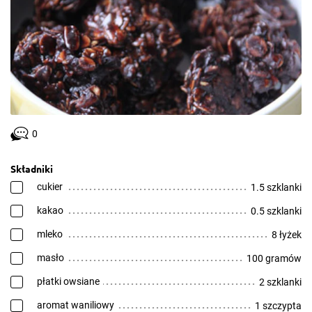
0
Składniki
cukier
1.5 szklanki
kakao
0.5 szklanki
mleko
8 łyżek
masło
100 gramów
płatki owsiane
2 szklanki
aromat waniliowy
1 szczypta