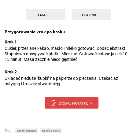
EMAIL
LISTONIC
Przygotowanie krok po kroku
Krok 1
Cukier, przesiane kakao, masło i mleko gotować. Dodać ekstrakt
Stopniowo dosypywać płatki. Mieszać. Gotować całość jakieś 10 -
15 minut. Masa zacznie nieco gęstnieć.
Krok 2
Układać nieduże "kupki" na papierze do pieczenia .Czekać aż
ostygną i troszkę stwardnieją.
DODAJ NOTATKĘ
Tagi:
prosty przepis
szybkie danie