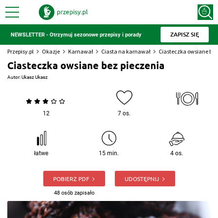
ZAPISZ SIĘ
NEWSLETTER - Otrzymuj sezonowe przepisy i porady
Przepisy.pl
Okazje
Karnawał
Ciasta na karnawał
Ciasteczka owsiane bez
Ciasteczka owsiane bez pieczenia
Autor:
Ukasz Ukasz
12
7 os.
łatwe
15 min.
4 os.
POBIERZ PDF
UDOSTĘPNIJ
48 osób zapisało