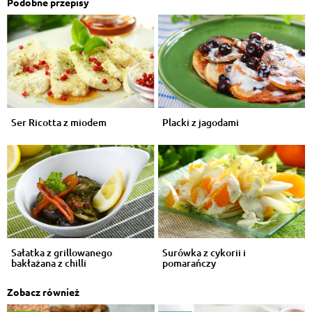
Podobne przepisy
Ser Ricotta z miodem
Placki z jagodami
Sałatka z grillowanego
Surówka z cykorii i
bakłażana z chilli
pomarańczy
Zobacz również