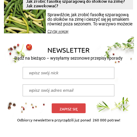
Jak zrobić fasolkę szparagową do słoików na zimę?
miesięcy. Przygotowanie słoików ze
Jak zawekować?
smakowitą zawartością musi obejmować
patenty, które pozwolą zachować świeżość
Sprawdźcie, jak zrobić fasolkę szparagową
przetworów.
do słoików na zimę i cieszyć się jej smakiem
również poza sezonem. To warzywo możecie
wekować na wiele sposobów. Wykorzystajcie
Czytaj więcej
nasze propozycje!
NEWSLETTER
Bądź na bieżąco – wysyłamy sezonowe przepisy i porady
ZAPISZ SIĘ
Odbiorcy newslettera przyrządzili już ponad
260 000 potraw!