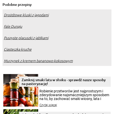
Podobne przepisy
Drożdżowe kluski z jagodami
Fale Dunaju
Puszyste placuszki z jabłkami
Ciasteczka kruche
Murzynek z kremem bananowo-kokosowym
Zamknij smaki lata w słoiku - sprawdź nasze sposoby
na pasteryzację!
Robienie przetworów jest najprostszym i
zdecydowanie najsmaczniejszym sposobem
na to, by zachować smaki wiosny, lata i
jesieni na dłużej. Można robić setki zdjęć
Czytaj więcej
krajobrazów, by cieszyć nimi oko w sezonie
zimowym, ale to smaczny posiłek pozwoli w
pełni poczuć atmosferę cieplejszych