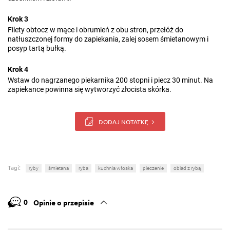
Krok 3
Filety obtocz w mące i obrumień z obu stron, przełóż do
natłuszczonej formy do zapiekania, zalej sosem śmietanowym i
posyp tartą bułką.
Krok 4
Wstaw do nagrzanego piekarnika 200 stopni i piecz 30 minut. Na
zapiekance powinna się wytworzyć złocista skórka.
DODAJ NOTATKĘ
Tagi:
ryby
śmietana
ryba
kuchnia włoska
pieczenie
obiad z rybą
0
Opinie o przepisie