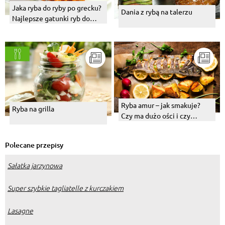
Jaka ryba do ryby po grecku?
Dania z rybą na talerzu
Najlepsze gatunki ryb do
wigilijnego dania
Ryba amur – jak smakuje?
Ryba na grilla
Czy ma dużo ości i czy
sprawdzi się na Wigilię?
Polecane przepisy
Sałatka jarzynowa
Super szybkie tagliatelle z kurczakiem
Lasagne