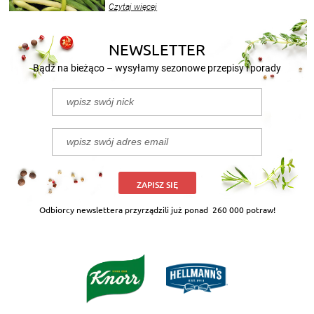
Czytaj więcej
nasze propozycje!
NEWSLETTER
Bądź na bieżąco – wysyłamy sezonowe przepisy i porady
ZAPISZ SIĘ
Odbiorcy newslettera przyrządzili już ponad
260 000 potraw!