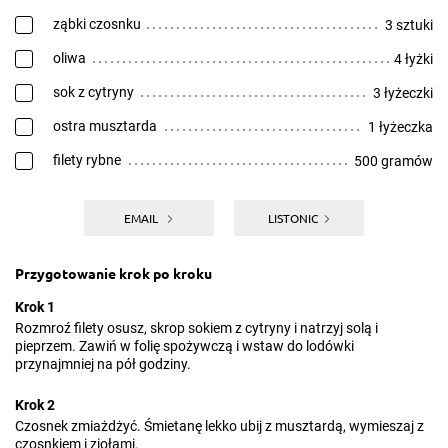
ząbki czosnku
3 sztuki
oliwa
4 łyżki
sok z cytryny
3 łyżeczki
ostra musztarda
1 łyżeczka
filety rybne
500 gramów
EMAIL
LISTONIC
Przygotowanie krok po kroku
Krok 1
Rozmroź filety osusz, skrop sokiem z cytryny i natrzyj solą i
pieprzem. Zawiń w folię spożywczą i wstaw do lodówki
przynajmniej na pół godziny.
Krok 2
Czosnek zmiażdżyć. Śmietanę lekko ubij z musztardą, wymieszaj z
czosnkiem i ziołami.