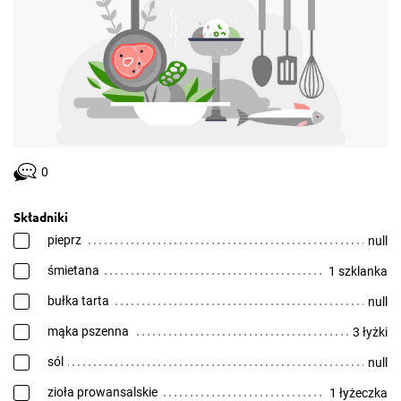
0
Składniki
pieprz
null
śmietana
1 szklanka
bułka tarta
null
mąka pszenna
3 łyżki
sól
null
zioła prowansalskie
1 łyżeczka