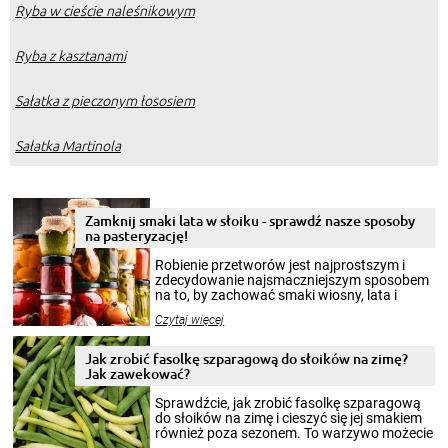
Ryba w cieście naleśnikowym
Ryba z kasztanami
Sałatka z pieczonym łososiem
Sałatka Martinola
Zamknij smaki lata w słoiku - sprawdź nasze sposoby
na pasteryzację!
Robienie przetworów jest najprostszym i
zdecydowanie najsmaczniejszym sposobem
na to, by zachować smaki wiosny, lata i
jesieni na dłużej. Można robić setki zdjęć
Czytaj więcej
krajobrazów, by cieszyć nimi oko w sezonie
zimowym, ale to smaczny posiłek pozwoli w
pełni poczuć atmosferę cieplejszych
Jak zrobić fasolkę szparagową do słoików na zimę?
miesięcy. Przygotowanie słoików ze
Jak zawekować?
smakowitą zawartością musi obejmować
patenty, które pozwolą zachować świeżość
Sprawdźcie, jak zrobić fasolkę szparagową
przetworów.
do słoików na zimę i cieszyć się jej smakiem
również poza sezonem. To warzywo możecie
wekować na wiele sposobów. Wykorzystajcie