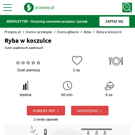
ZAPISZ SIĘ
NEWSLETTER - Otrzymuj sezonowe przepisy i porady
Przepisy.pl
Dania i przekąski
Dania główne
Ryba
Ryba w koszulce
Ryba w koszulce
Autor:
pasibrzuch pasibrzuch
Oceń pierwszy
2 os.
średnie
60 min.
6 os.
POBIERZ PDF
UDOSTĘPNIJ
2 osoby zapisały