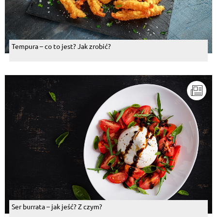
Tempura – co to jest? Jak zrobić?
Ser burrata – jak jeść? Z czym?