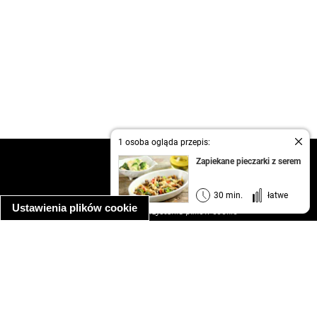
1 osoba ogląda przepis:
kontakt
Zapiekane pieczarki z serem
regulamin
informacja o prywatności
30 min.
łatwe
Ustawienia plików cookie
informacja o wykorzystaniu plików cookie
ułatwienia dostępu
Najpopularniejsze przepisy
spaghetti bolognese
makaron z kurczakiem w sosie śmietanowym