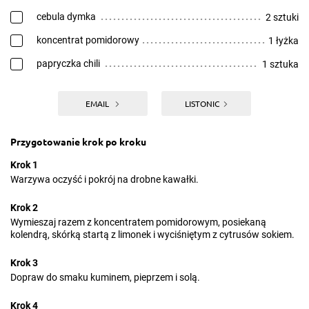
cebula dymka
2 sztuki
koncentrat pomidorowy
1 łyżka
papryczka chili
1 sztuka
EMAIL
LISTONIC
Przygotowanie krok po kroku
Krok 1
Warzywa oczyść i pokrój na drobne kawałki.
Krok 2
Wymieszaj razem z koncentratem pomidorowym, posiekaną
kolendrą, skórką startą z limonek i wyciśniętym z cytrusów sokiem.
Krok 3
Dopraw do smaku kuminem, pieprzem i solą.
Krok 4