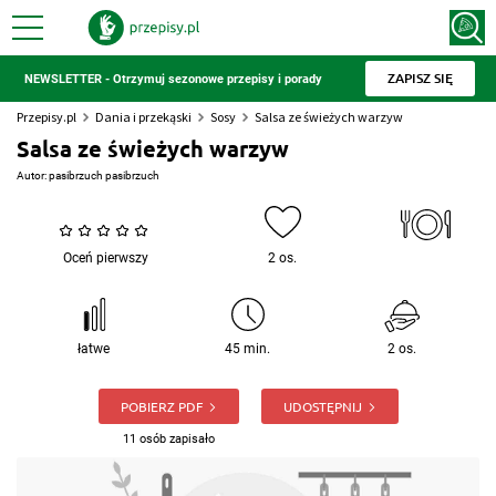
ZAPISZ SIĘ
NEWSLETTER - Otrzymuj sezonowe przepisy i porady
Przepisy.pl
Dania i przekąski
Sosy
Salsa ze świeżych warzyw
Salsa ze świeżych warzyw
Autor:
pasibrzuch pasibrzuch
Oceń pierwszy
2 os.
łatwe
45 min.
2 os.
POBIERZ PDF
UDOSTĘPNIJ
11 osób zapisało