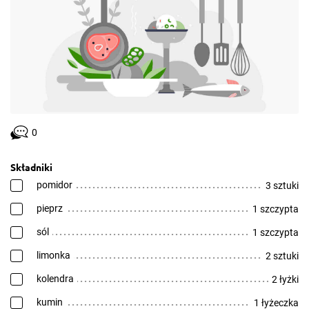
0
Składniki
pomidor
3 sztuki
pieprz
1 szczypta
sól
1 szczypta
limonka
2 sztuki
kolendra
2 łyżki
kumin
1 łyżeczka