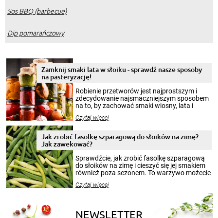
Sos BBQ (barbecue)
Dip pomarańczowy
Zamknij smaki lata w słoiku - sprawdź nasze sposoby
na pasteryzację!
Robienie przetworów jest najprostszym i
zdecydowanie najsmaczniejszym sposobem
na to, by zachować smaki wiosny, lata i
jesieni na dłużej. Można robić setki zdjęć
Czytaj więcej
krajobrazów, by cieszyć nimi oko w sezonie
zimowym, ale to smaczny posiłek pozwoli w
pełni poczuć atmosferę cieplejszych
Jak zrobić fasolkę szparagową do słoików na zimę?
miesięcy. Przygotowanie słoików ze
Jak zawekować?
smakowitą zawartością musi obejmować
patenty, które pozwolą zachować świeżość
Sprawdźcie, jak zrobić fasolkę szparagową
przetworów.
do słoików na zimę i cieszyć się jej smakiem
również poza sezonem. To warzywo możecie
wekować na wiele sposobów. Wykorzystajcie
Czytaj więcej
nasze propozycje!
NEWSLETTER