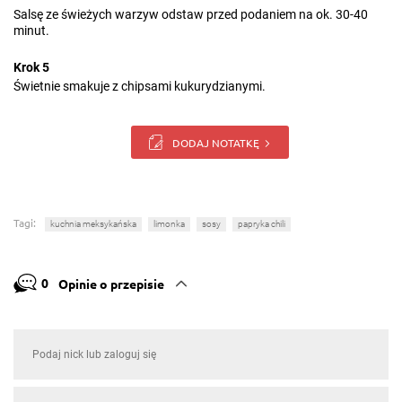
Salsę ze świeżych warzyw odstaw przed podaniem na ok. 30-40
minut.
Krok 5
Świetnie smakuje z chipsami kukurydzianymi.
DODAJ NOTATKĘ
Tagi:
kuchnia meksykańska
limonka
sosy
papryka chili
0
Opinie o przepisie