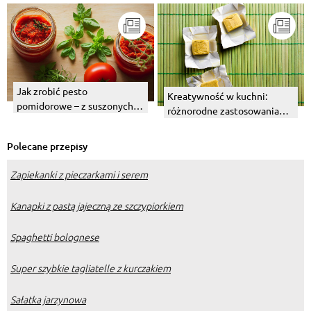
Jak zrobić pesto
Kreatywność w kuchni:
pomidorowe – z suszonych
różnorodne zastosowania
pomidorów lub ze świeżych?
kostek bulionowych
warzywnych
Polecane przepisy
Zapiekanki z pieczarkami i serem
Kanapki z pastą jajeczną ze szczypiorkiem
Spaghetti bolognese
Super szybkie tagliatelle z kurczakiem
Sałatka jarzynowa