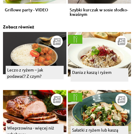
Grillowe party - VIDEO
Szybki kurczak w sosie słodko-
kwaśnym
Zobacz również
Leczo z ryżem – jak
Dania z kaszą i ryżem
podawać? Z czym?
Wieprzowina - więcej niż
Sałatki z ryżem lub kaszą
schabowy