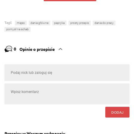
Tagi:
mięso
dania główne
papryka
prosty przepis
dania do pracy
pomysł na schab
0
Opinie o przepisie
DODAJ
Przepisy w Waszym wykonaniu