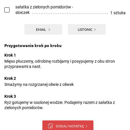
sałatka z zielonych pomidorów -
sloiczek
1 sztuka
EMAIL
LISTONIC
Przygotowanie krok po kroku
Krok 1
Mięso płuczemy, odrobinę rozbijamy i posypujemy z obu stron
przyprawami a nast.
Krok 2
Smażymy na rozgrzanej oliwie z oliwek
Krok 3
Ryż gotujemy w osolonej wodzie. Podajemy razem z sałatka z
zielonych pomidorów.
DODAJ NOTATKĘ