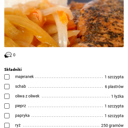
0
Składniki
majeranek
1 szczypta
schab
6 plastrów
oliwa z oliwek
1 łyżka
pieprz
1 szczypta
papryka
1 szczypta
ryż
250 gramów