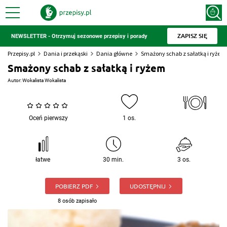
ZAPISZ SIĘ
NEWSLETTER - Otrzymuj sezonowe przepisy i porady
Przepisy.pl
Dania i przekąski
Dania główne
Smażony schab z sałatką i ryżem
Smażony schab z sałatką i ryżem
Autor:
Wokalista Wokalista
Oceń pierwszy
1 os.
łatwe
30 min.
3 os.
POBIERZ PDF
UDOSTĘPNIJ
8 osób zapisało