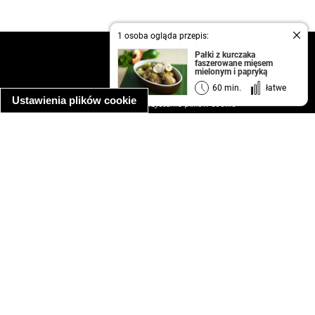
1 osoba ogląda przepis:
kontakt
Pałki z kurczaka
faszerowane mięsem
regulamin
mielonym i papryką
informacja o prywatności
60 min.
łatwe
Ustawienia plików cookie
informacja o wykorzystaniu plików cookie
ułatwienia dostępu
Najpopularniejsze przepisy
spaghetti bolognese
makaron z kurczakiem w sosie śmietanowym
kanapka z indykiem
ratatouille
lahmacun
mac and cheese
zupa minestrone
cannelloni ze szpinakiem i ricottą