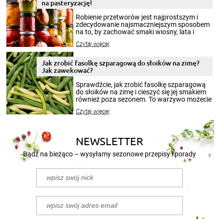
na pasteryzację!
Robienie przetworów jest najprostszym i
zdecydowanie najsmaczniejszym sposobem
na to, by zachować smaki wiosny, lata i
jesieni na dłużej. Można robić setki zdjęć
Czytaj więcej
krajobrazów, by cieszyć nimi oko w sezonie
zimowym, ale to smaczny posiłek pozwoli w
pełni poczuć atmosferę cieplejszych
Jak zrobić fasolkę szparagową do słoików na zimę?
miesięcy. Przygotowanie słoików ze
Jak zawekować?
smakowitą zawartością musi obejmować
patenty, które pozwolą zachować świeżość
Sprawdźcie, jak zrobić fasolkę szparagową
przetworów.
do słoików na zimę i cieszyć się jej smakiem
również poza sezonem. To warzywo możecie
wekować na wiele sposobów. Wykorzystajcie
Czytaj więcej
nasze propozycje!
NEWSLETTER
Bądź na bieżąco – wysyłamy sezonowe przepisy i porady