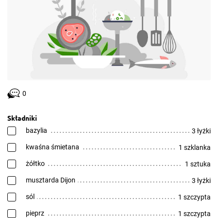
0
Składniki
bazylia
3 łyżki
kwaśna śmietana
1 szklanka
żółtko
1 sztuka
musztarda Dijon
3 łyżki
sól
1 szczypta
pieprz
1 szczypta