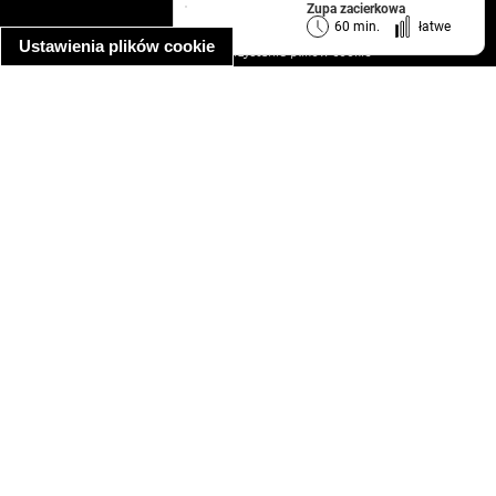
Zupa zacierkowa
informacja o prywatności
60 min.
łatwe
Ustawienia plików cookie
informacja o wykorzystaniu plików cookie
ułatwienia dostępu
Najpopularniejsze przepisy
spaghetti bolognese
makaron z kurczakiem w sosie śmietanowym
kanapka z indykiem
ratatouille
lahmacun
mac and cheese
zupa minestrone
cannelloni ze szpinakiem i ricottą
spaghetti przepisy
makaron z kurczakiem
tagliatelle z kurczakiem