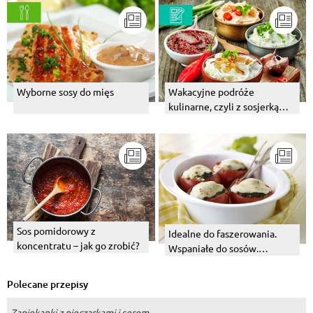
Wyborne sosy do mięs
Wakacyjne podróże
kulinarne, czyli z sosjerką
przez świat
Sos pomidorowy z
Idealne do faszerowania.
koncentratu – jak go zrobić?
Wspaniałe do sosów.
Pomidory.
Polecane przepisy
Zapiekanki z pieczarkami i serem