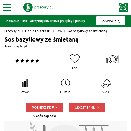
ZAPISZ SIĘ
NEWSLETTER - Otrzymuj sezonowe przepisy i porady
Przepisy.pl
Dania i przekąski
Sosy
Sos bazyliowy ze śmietaną
Sos bazyliowy ze śmietaną
Autor:
przepisy.pl
1
3 os.
łatwe
15 min.
2 os.
POBIERZ PDF
UDOSTĘPNIJ
9 osób zapisało