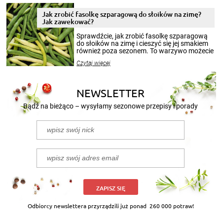
zimowym, ale to smaczny posiłek pozwoli w
pełni poczuć atmosferę cieplejszych
Jak zrobić fasolkę szparagową do słoików na zimę?
miesięcy. Przygotowanie słoików ze
Jak zawekować?
smakowitą zawartością musi obejmować
patenty, które pozwolą zachować świeżość
Sprawdźcie, jak zrobić fasolkę szparagową
przetworów.
do słoików na zimę i cieszyć się jej smakiem
również poza sezonem. To warzywo możecie
wekować na wiele sposobów. Wykorzystajcie
Czytaj więcej
nasze propozycje!
NEWSLETTER
Bądź na bieżąco – wysyłamy sezonowe przepisy i porady
ZAPISZ SIĘ
Odbiorcy newslettera przyrządzili już ponad
260 000 potraw!