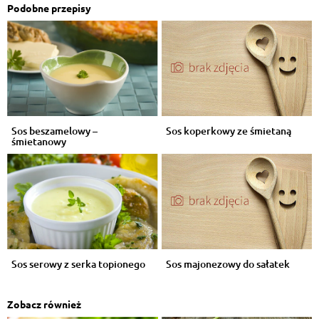
Podobne przepisy
Sos beszamelowy –
Sos koperkowy ze śmietaną
śmietanowy
Sos serowy z serka topionego
Sos majonezowy do sałatek
Zobacz również