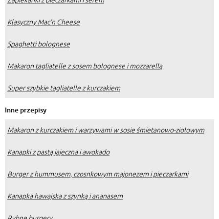
Klasyczny Mac’n Cheese
Spaghetti bolognese
Makaron tagliatelle z sosem bolognese i mozzarellą
Super szybkie tagliatelle z kurczakiem
Inne przepisy
Makaron z kurczakiem i warzywami w sosie śmietanowo-ziołowym
Kanapki z pastą jajeczna i awokado
Burger z hummusem, czosnkowym majonezem i pieczarkami
Kanapka hawajska z szynką i ananasem
Rybne burgery