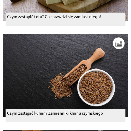
Czym zastąpić tofu? Co sprawdzi się zamiast niego?
Czym zastąpić kumin? Zamienniki kminu rzymskiego