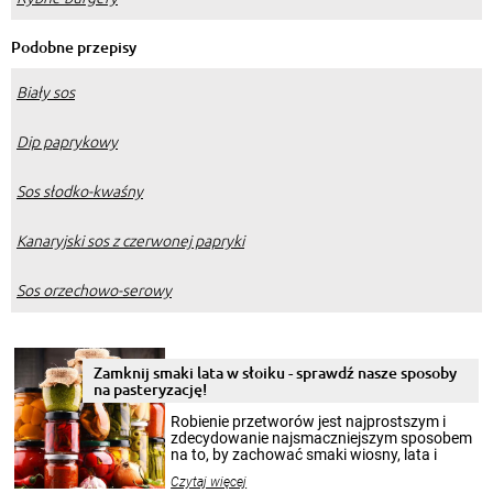
Podobne przepisy
Biały sos
Dip paprykowy
Sos słodko-kwaśny
Kanaryjski sos z czerwonej papryki
Sos orzechowo-serowy
Zamknij smaki lata w słoiku - sprawdź nasze sposoby
na pasteryzację!
Robienie przetworów jest najprostszym i
zdecydowanie najsmaczniejszym sposobem
na to, by zachować smaki wiosny, lata i
jesieni na dłużej. Można robić setki zdjęć
Czytaj więcej
krajobrazów, by cieszyć nimi oko w sezonie