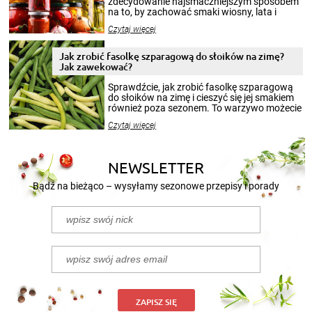
zdecydowanie najsmaczniejszym sposobem
na to, by zachować smaki wiosny, lata i
jesieni na dłużej. Można robić setki zdjęć
Czytaj więcej
krajobrazów, by cieszyć nimi oko w sezonie
zimowym, ale to smaczny posiłek pozwoli w
pełni poczuć atmosferę cieplejszych
Jak zrobić fasolkę szparagową do słoików na zimę?
miesięcy. Przygotowanie słoików ze
Jak zawekować?
smakowitą zawartością musi obejmować
patenty, które pozwolą zachować świeżość
Sprawdźcie, jak zrobić fasolkę szparagową
przetworów.
do słoików na zimę i cieszyć się jej smakiem
również poza sezonem. To warzywo możecie
wekować na wiele sposobów. Wykorzystajcie
Czytaj więcej
nasze propozycje!
NEWSLETTER
Bądź na bieżąco – wysyłamy sezonowe przepisy i porady
ZAPISZ SIĘ