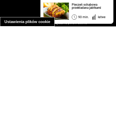
kontakt
Pieczeń schabowa
przekładana jabłkami
regulamin
informacja o prywatności
90 min.
łatwe
Ustawienia plików cookie
informacja o wykorzystaniu plików cookie
ułatwienia dostępu
Najpopularniejsze przepisy
spaghetti bolognese
makaron z kurczakiem w sosie śmietanowym
kanapka z indykiem
ratatouille
lahmacun
mac and cheese
zupa minestrone
cannelloni ze szpinakiem i ricottą
spaghetti przepisy
makaron z kurczakiem