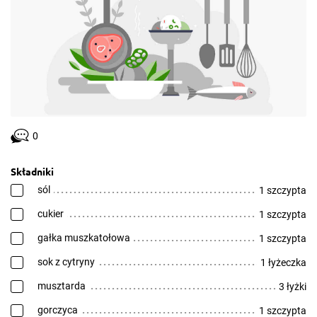
0
Składniki
sól
1 szczypta
cukier
1 szczypta
gałka muszkatołowa
1 szczypta
sok z cytryny
1 łyżeczka
musztarda
3 łyżki
gorczyca
1 szczypta