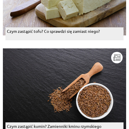
Czym zastąpić tofu? Co sprawdzi się zamiast niego?
Czym zastąpić kumin? Zamienniki kminu rzymskiego