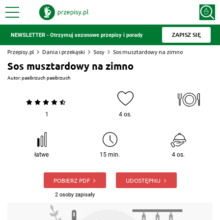
ZAPISZ SIĘ
NEWSLETTER - Otrzymuj sezonowe przepisy i porady
Przepisy.pl
Dania i przekąski
Sosy
Sos musztardowy na zimno
Sos musztardowy na zimno
Autor:
pasibrzuch pasibrzuch
1
4 os.
łatwe
15 min.
4 os.
POBIERZ PDF
UDOSTĘPNIJ
2 osoby zapisały