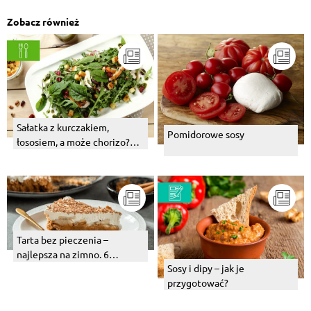
Zobacz również
Sałatka z kurczakiem,
Pomidorowe sosy
łososiem, a może chorizo?
Wybierz swój numer 1!
Tarta bez pieczenia –
najlepsza na zimno. 6
Sosy i dipy – jak je
pysznych, owocowych
przygotować?
propozycji