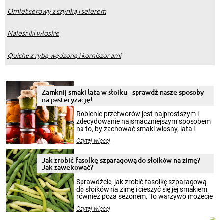
Omlet serowy z szynką i selerem
Naleśniki włoskie
Quiche z rybą wędzoną i korniszonami
Zamknij smaki lata w słoiku - sprawdź nasze sposoby
na pasteryzację!
Robienie przetworów jest najprostszym i
zdecydowanie najsmaczniejszym sposobem
na to, by zachować smaki wiosny, lata i
jesieni na dłużej. Można robić setki zdjęć
Czytaj więcej
krajobrazów, by cieszyć nimi oko w sezonie
zimowym, ale to smaczny posiłek pozwoli w
pełni poczuć atmosferę cieplejszych
Jak zrobić fasolkę szparagową do słoików na zimę?
miesięcy. Przygotowanie słoików ze
Jak zawekować?
smakowitą zawartością musi obejmować
patenty, które pozwolą zachować świeżość
Sprawdźcie, jak zrobić fasolkę szparagową
przetworów.
do słoików na zimę i cieszyć się jej smakiem
również poza sezonem. To warzywo możecie
wekować na wiele sposobów. Wykorzystajcie
Czytaj więcej
nasze propozycje!