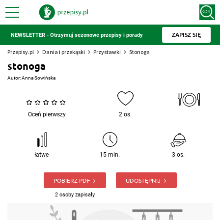
ZAPISZ SIĘ
NEWSLETTER - Otrzymuj sezonowe przepisy i porady
Przepisy.pl
Dania i przekąski
Przystawki
Stonoga
stonoga
Autor:
Anna Sowińska
Oceń pierwszy
2 os.
łatwe
15 min.
3 os.
POBIERZ PDF
UDOSTĘPNIJ
2 osoby zapisały