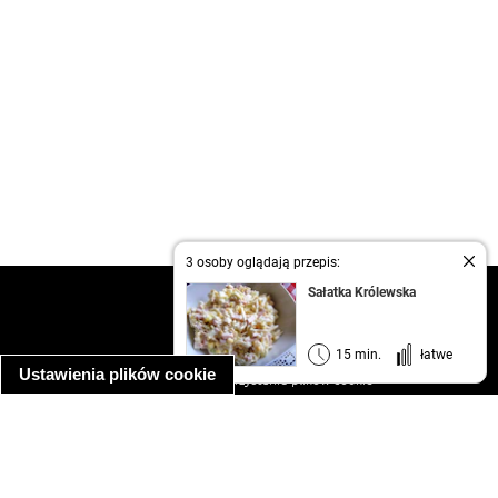
3 osoby oglądają przepis:
Sałatka Królewska
kontakt
regulamin
informacja o prywatności
15 min.
łatwe
Ustawienia plików cookie
informacja o wykorzystaniu plików cookie
ułatwienia dostępu
Najpopularniejsze przepisy
spaghetti bolognese