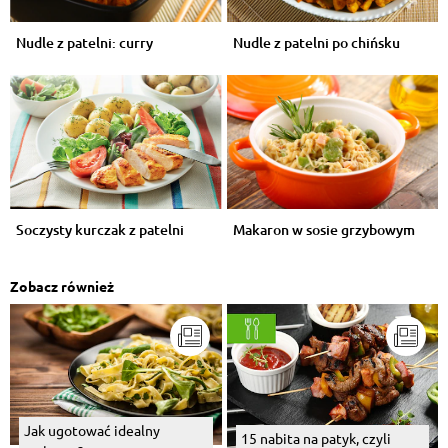
Nudle z patelni: curry
Nudle z patelni po chińsku
Soczysty kurczak z patelni
Makaron w sosie grzybowym
Zobacz również
Jak ugotować idealny
15 nabita na patyk, czyli