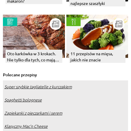
makaron?
najlepsze szaszłyki
Oto karkówka w 3 krokach.
11 przepisów na mięsa,
Nie tylko dla tych, co mają
jakich nie znacie
głowę na karku
Polecane przepisy
Super szybkie tagliatelle z kurczakiem
Spaghetti bolognese
Zapiekanki z pieczarkami i serem
Klasyczny Mac’n Cheese