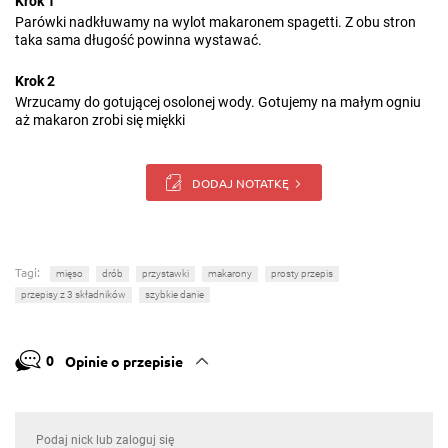
Krok 1
Parówki nadkłuwamy na wylot makaronem spagetti. Z obu stron
taka sama długość powinna wystawać.
Krok 2
Wrzucamy do gotującej osolonej wody. Gotujemy na małym ogniu
aż makaron zrobi się miękki
DODAJ NOTATKĘ
Tagi:
mięso
drób
przystawki
makarony
prosty przepis
przepisy z 3 składników
szybkie danie
0
Opinie o przepisie