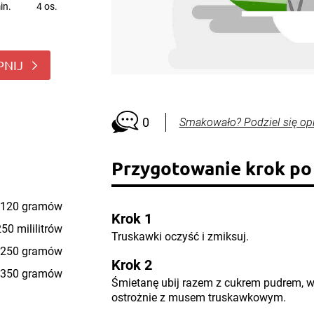
in.
4 os.
PNIJ
0
Smakowało? Podziel się op
Przygotowanie krok po
120 gramów
Krok 1
50 mililitrów
Truskawki oczyść i zmiksuj.
250 gramów
Krok 2
350 gramów
Śmietanę ubij razem z cukrem pudrem, w
ostrożnie z musem truskawkowym.