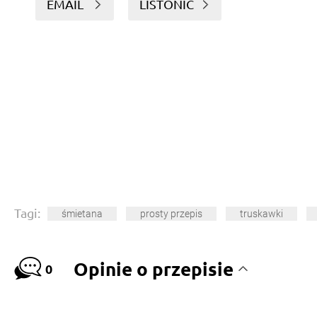
EMAIL
LISTONIC
Tagi:
śmietana
prosty przepis
truskawki
Opinie o przepisie
0