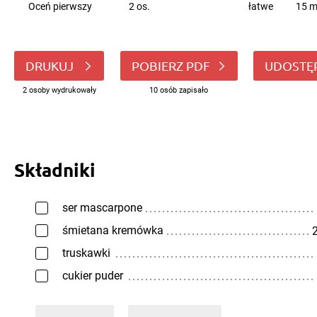
Oceń pierwszy
2 os.
łatwe
15 m
DRUKUJ
POBIERZ PDF
UDOSTĘ
2 osoby wydrukowały
10 osób zapisało
Składniki
ser mascarpone
śmietana kremówka
2
truskawki
cukier puder