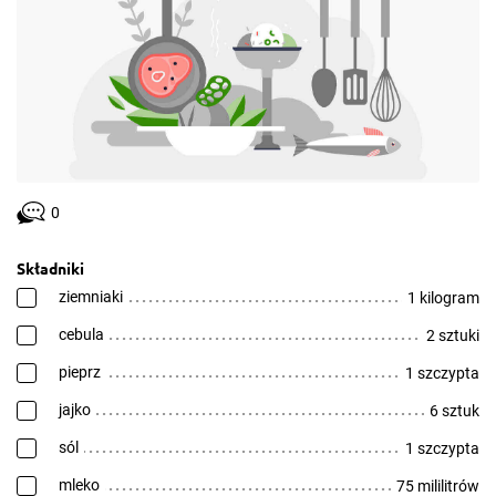
0
Składniki
ziemniaki
1 kilogram
cebula
2 sztuki
pieprz
1 szczypta
jajko
6 sztuk
sól
1 szczypta
mleko
75 mililitrów