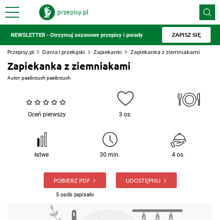
ZAPISZ SIĘ
NEWSLETTER - Otrzymuj sezonowe przepisy i porady
Przepisy.pl
Dania i przekąski
Zapiekanki
Zapiekanka z ziemniakami
Zapiekanka z ziemniakami
Autor:
pasibrzuch pasibrzuch
Oceń pierwszy
3 os.
łatwe
30 min.
4 os.
POBIERZ PDF
UDOSTĘPNIJ
5 osób zapisało