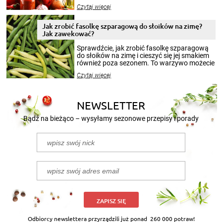
jesieni na dłużej. Można robić setki zdjęć
Czytaj więcej
krajobrazów, by cieszyć nimi oko w sezonie
zimowym, ale to smaczny posiłek pozwoli w
pełni poczuć atmosferę cieplejszych
Jak zrobić fasolkę szparagową do słoików na zimę?
miesięcy. Przygotowanie słoików ze
Jak zawekować?
smakowitą zawartością musi obejmować
patenty, które pozwolą zachować świeżość
Sprawdźcie, jak zrobić fasolkę szparagową
przetworów.
do słoików na zimę i cieszyć się jej smakiem
również poza sezonem. To warzywo możecie
wekować na wiele sposobów. Wykorzystajcie
Czytaj więcej
nasze propozycje!
NEWSLETTER
Bądź na bieżąco – wysyłamy sezonowe przepisy i porady
ZAPISZ SIĘ
Odbiorcy newslettera przyrządzili już ponad
260 000 potraw!