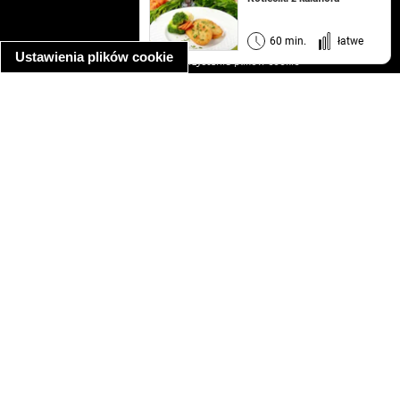
regulamin
informacja o prywatności
60 min.
łatwe
Ustawienia plików cookie
informacja o wykorzystaniu plików cookie
ułatwienia dostępu
Najpopularniejsze przepisy
spaghetti bolognese
makaron z kurczakiem w sosie śmietanowym
kanapka z indykiem
ratatouille
lahmacun
mac and cheese
zupa minestrone
cannelloni ze szpinakiem i ricottą
spaghetti przepisy
makaron z kurczakiem