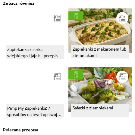
Zobacz również
Zapiekanki z makaronem lub
Zapiekanka z serka
ziemniakami
wiejskiego i jajek – przepis z
warzywami
Sałatki z ziemniakami
Pimp My Zapiekanka: 7
sposobów na level up twojej
makaronowej zapiekanki
Zapiefix
Polecane przepisy