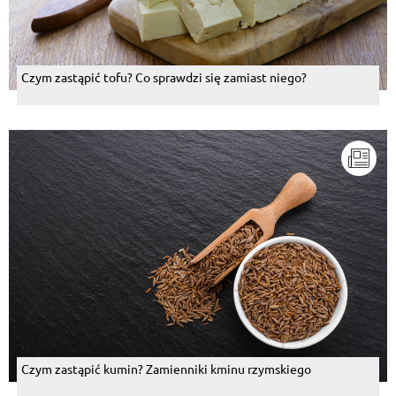
Czym zastąpić tofu? Co sprawdzi się zamiast niego?
Czym zastąpić kumin? Zamienniki kminu rzymskiego