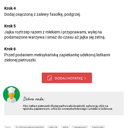
Krok 4
Dodaj osączoną z zalewy fasolkę, podgrzej.
Krok 5
Jajka roztrzep razem z mlekiem i przyprawami, wylej na
podsmażone warzywa i smaż do czasu aż jajka się zetną.
Krok 6
Przed podaniem meksykańską zapiekankę udekoruj listkami
zielonej pietruszki.
DODAJ NOTATKĘ
Dobra rada:
Aby natka z pietruszki dłużej zachowała świeżość, opłucz ją, ułóż na
ręczniku papierowym, włóż do woreczka foliowego i umieśc w lodówce.
Tagi:
kuchnia meksykańska
cebula
jajka
zapiekanki
ziemniaki