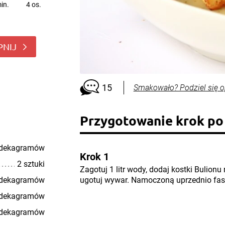
in.
4 os.
PNIJ
15
Smakowało? Podziel się o
Przygotowanie krok po
 dekagramów
Krok 1
2 sztuki
Zagotuj 1 litr wody, dodaj kostki Bulion
 dekagramów
ugotuj wywar. Namoczoną uprzednio faso
 dekagramów
 dekagramów