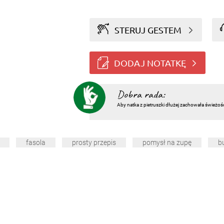
STERUJ GESTEM
DODAJ NOTATKĘ
Dobra rada:
Aby natka z pietruszki dłużej zachowała świeżoś
fasola
prosty przepis
pomysł na zupę
b