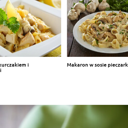
i przyprawy Knorr :-(
kurczakiem i
Makaron w sosie piecza
i