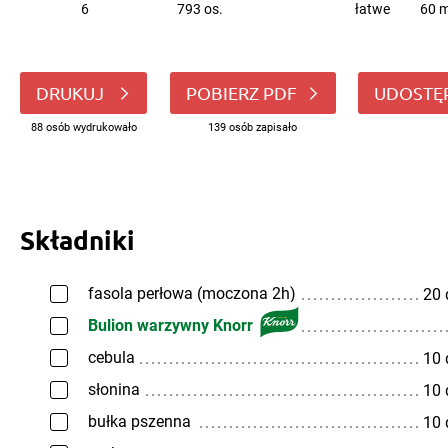
6
793 os.
łatwe
60 m
DRUKUJ
POBIERZ PDF
UDOSTĘ
88 osób wydrukowało
139 osób zapisało
Składniki
fasola perłowa (moczona 2h)
20
Bulion warzywny Knorr
cebula
10
słonina
10
bułka pszenna
10