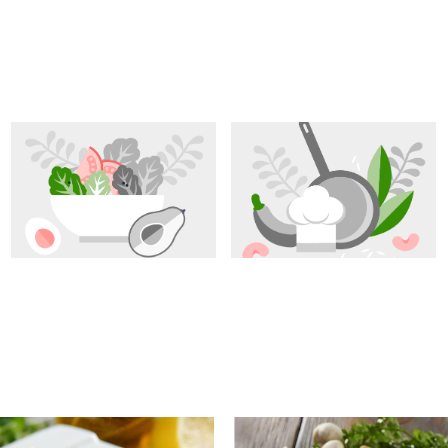
zamiast grzanek..
j swojsko.