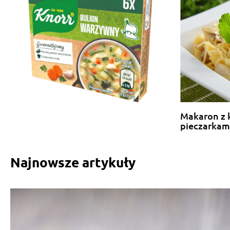
Łukasz Warzecha
, 28.02.2015
Aruś nie kuś błagam
Andrzej Kurpik
, 28.02.2015
Najbardziej " bawią " mnie w tych przepisach kostki 
Edward Sobasik
, 28.02.2015
A po niej "na swojską nutę"
Makaron z 
pieczarkam
Najnowsze artykuły