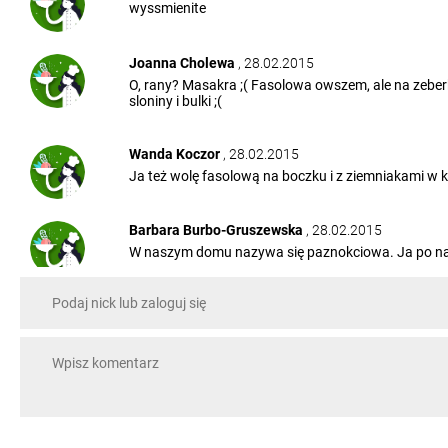
wyssmienite
Joanna Cholewa
, 28.02.2015
O, rany? Masakra ;( Fasolowa owszem, ale na zeber
sloniny i bulki ;(
Wanda Koczor
, 28.02.2015
Ja też wolę fasolową na boczku i z ziemniakami w 
Barbara Burbo-Gruszewska
, 28.02.2015
W naszym domu nazywa się paznokciowa. Ja po nam
Zbigniew Antosiewicz
, 28.02.2015
Drogie panie - adres proszę gdzie to serwują (:
Sylwia Nowak
, 28.02.2015
Albo bulion zrobiony z kostki....niemięsnej