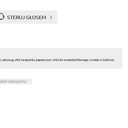
STERUJ GŁOSEM
ć, opłucz ją, ułóż na ręczniku papierowym, włóż do woreczka foliowego i umieśc w lodówce.
ulion warzywny