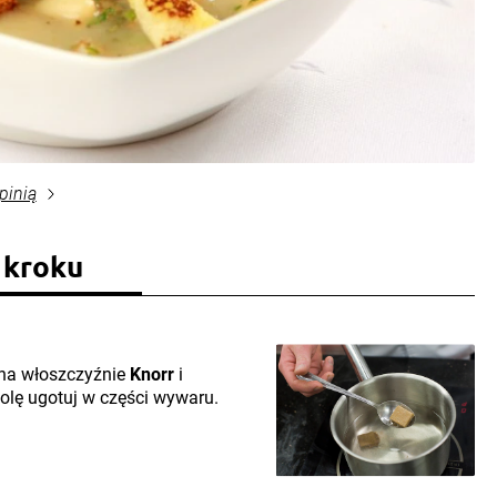
pinią
 kroku
u na włoszczyźnie
Knorr
i
lę ugotuj w części wywaru.