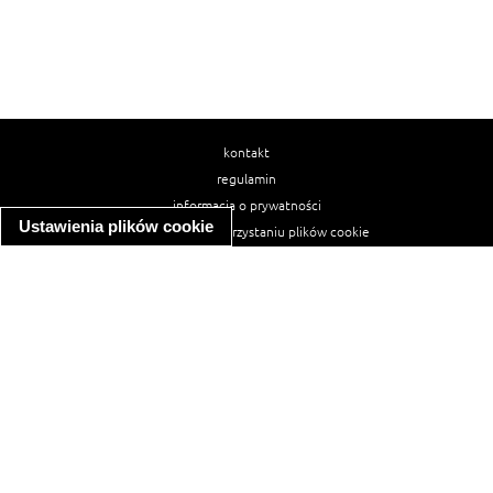
kontakt
regulamin
informacja o prywatności
Ustawienia plików cookie
informacja o wykorzystaniu plików cookie
ułatwienia dostępu
Najpopularniejsze przepisy
spaghetti bolognese
makaron z kurczakiem w sosie śmietanowym
kanapka z indykiem
ratatouille
lahmacun