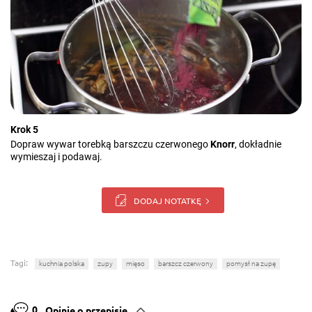
Krok 5
Dopraw wywar torebką barszczu czerwonego
Knorr
, dokładnie
wymieszaj i podawaj.
DODAJ NOTATKĘ
Tagi:
kuchnia polska
zupy
mięso
barszcz czerwony
pomysł na zupę
0
Opinie o przepisie