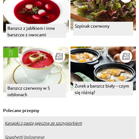
Szpinak czerwony
Barszcz z jabłkiem i inne
barszcze z owocami
Żurek a barszcz biały – czym
Barszcz czerwony w 5
się różnią?
odsłonach
Polecane przepisy
Kanapki z pastą jajeczną ze szczypiorkiem
Spaghetti bolognese