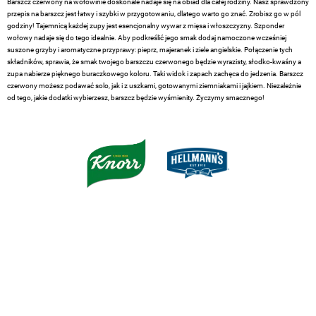
Barszcz czerwony na wołowinie doskonale nadaje się na obiad dla całej rodziny. Nasz sprawdzony
przepis na barszcz jest łatwy i szybki w przygotowaniu, dlatego warto go znać. Zrobisz go w pól
godziny! Tajemnicą każdej zupy jest esencjonalny wywar z mięsa i włoszczyzny. Szponder
wołowy nadaje się do tego idealnie. Aby podkreślić jego smak dodaj namoczone wcześniej
suszone grzyby i aromatyczne przyprawy: pieprz, majeranek i ziele angielskie. Połączenie tych
składników, sprawia, że smak twojego barszczu czerwonego będzie wyrazisty, słodko-kwaśny a
zupa nabierze pięknego buraczkowego koloru. Taki widok i zapach zachęca do jedzenia. Barszcz
czerwony możesz podawać solo, jak i z uszkami, gotowanymi ziemniakami i jajkiem. Niezależnie
od tego, jakie dodatki wybierzesz, barszcz będzie wyśmienity. Życzymy smacznego!