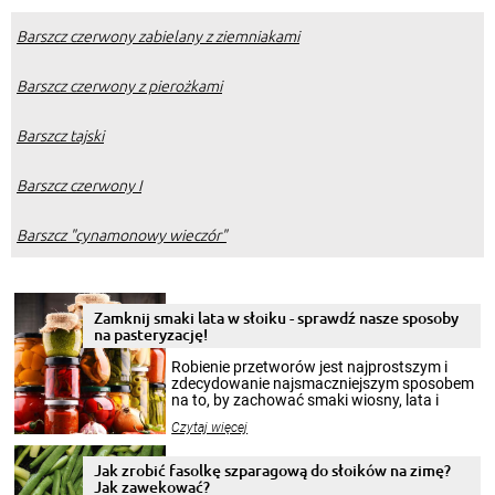
Barszcz czerwony zabielany z ziemniakami
Barszcz czerwony z pierożkami
Barszcz tajski
Barszcz czerwony I
Barszcz "cynamonowy wieczór"
Zamknij smaki lata w słoiku - sprawdź nasze sposoby
na pasteryzację!
Robienie przetworów jest najprostszym i
zdecydowanie najsmaczniejszym sposobem
na to, by zachować smaki wiosny, lata i
jesieni na dłużej. Można robić setki zdjęć
Czytaj więcej
krajobrazów, by cieszyć nimi oko w sezonie
zimowym, ale to smaczny posiłek pozwoli w
pełni poczuć atmosferę cieplejszych
Jak zrobić fasolkę szparagową do słoików na zimę?
miesięcy. Przygotowanie słoików ze
Jak zawekować?