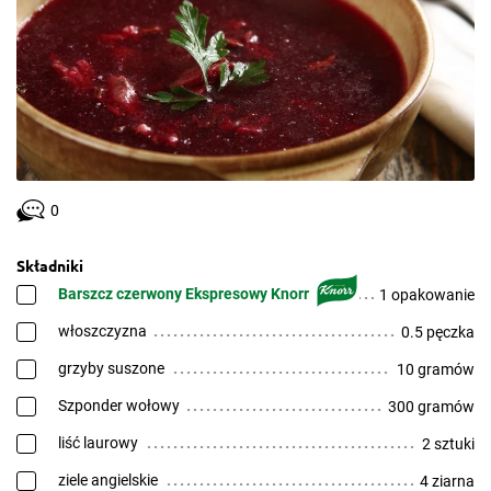
0
Składniki
Barszcz czerwony Ekspresowy Knorr
1 opakowanie
włoszczyzna
0.5 pęczka
grzyby suszone
10 gramów
Szponder wołowy
300 gramów
liść laurowy
2 sztuki
ziele angielskie
4 ziarna