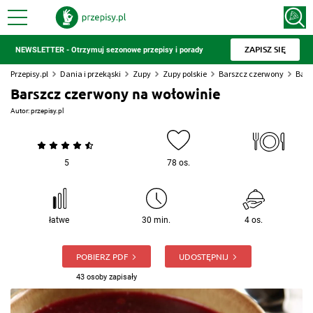
ZAPISZ SIĘ
NEWSLETTER - Otrzymuj sezonowe przepisy i porady
Przepisy.pl
Dania i przekąski
Zupy
Zupy polskie
Barszcz czerwony
Bars
Barszcz czerwony na wołowinie
Autor:
przepisy.pl
5
78 os.
łatwe
30 min.
4 os.
POBIERZ PDF
UDOSTĘPNIJ
43 osoby zapisały