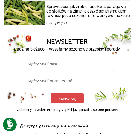
smakowitą zawartością musi obejmować
patenty, które pozwolą zachować świeżość
Sprawdźcie, jak zrobić fasolkę szparagową
przetworów.
do słoików na zimę i cieszyć się jej smakiem
również poza sezonem. To warzywo możecie
wekować na wiele sposobów. Wykorzystajcie
Czytaj więcej
nasze propozycje!
NEWSLETTER
Bądź na bieżąco – wysyłamy sezonowe przepisy i porady
ZAPISZ SIĘ
Odbiorcy newslettera przyrządzili już ponad
260 000 potraw!
Barszcz czerwony na wołowinie