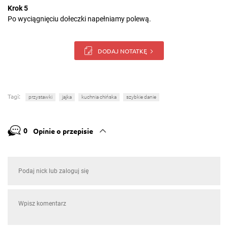
Krok 5
Po wyciągnięciu dołeczki napełniamy polewą.
DODAJ NOTATKĘ
Tagi:
przystawki
jajka
kuchnia chińska
szybkie danie
0
Opinie o przepisie