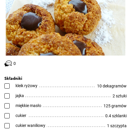
0
Składniki
kleik ryżowy
10 dekagramów
jajka
2 sztuki
miękkie masło
125 gramów
cukier
0.4 szklanki
cukier waniliowy
1 szczypta