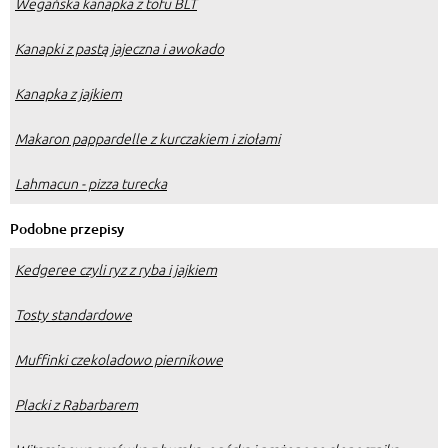
Wegańska kanapka z tofu BLT
Kanapki z pastą jajeczna i awokado
Kanapka z jajkiem
Makaron pappardelle z kurczakiem i ziołami
Lahmacun - pizza turecka
Podobne przepisy
Kedgeree czyli ryz z ryba i jajkiem
Tosty standardowe
Muffinki czekoladowo piernikowe
Placki z Rabarbarem