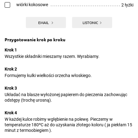
wiórki kokosowe
2 łyżki
EMAIL
LISTONIC
Przygotowanie krok po kroku
Krok 1
Wszystkie składniki mieszamy razem. Wyrabiamy.
Krok 2
Formujemy kulki wielkości orzecha włoskiego.
Krok 3
Układać na blasze wyłożonej papierem do pieczenia zachowując
odstępy (trochę urosną).
Krok 4
W każdej kulce robimy wgłębienie na polewę. Pieczemy w
temperaturze 180ºC aż do uzyskania złotego koloru ( ja piekłam 15
minut z termoobiegiem ).