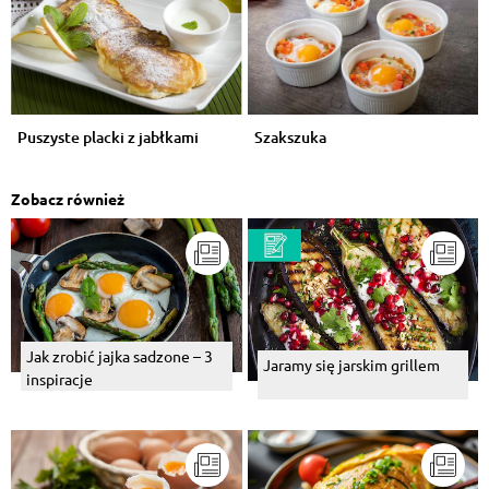
Puszyste placki z jabłkami
Szakszuka
Zobacz również
Jak zrobić jajka sadzone – 3
Jaramy się jarskim grillem
inspiracje