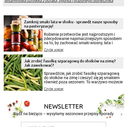
Witaminowa surówka z buraka, ogórka i prażonego słonecznika
Zamknij smaki lata w słoiku - sprawdź nasze sposoby
na pasteryzację!
Robienie przetworów jest najprostszym i
zdecydowanie najsmaczniejszym sposobem
na to, by zachować smaki wiosny, lata i
jesieni na dłużej. Można robić setki zdjęć
Czytaj więcej
krajobrazów, by cieszyć nimi oko w sezonie
zimowym, ale to smaczny posiłek pozwoli w
pełni poczuć atmosferę cieplejszych
Jak zrobić fasolkę szparagową do słoików na zimę?
miesięcy. Przygotowanie słoików ze
Jak zawekować?
smakowitą zawartością musi obejmować
patenty, które pozwolą zachować świeżość
Sprawdźcie, jak zrobić fasolkę szparagową
przetworów.
do słoików na zimę i cieszyć się jej smakiem
również poza sezonem. To warzywo możecie
wekować na wiele sposobów. Wykorzystajcie
Czytaj więcej
nasze propozycje!
NEWSLETTER
Bądź na bieżąco – wysyłamy sezonowe przepisy i porady