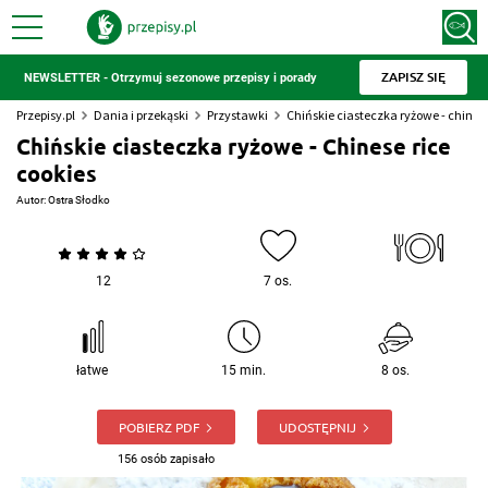
ZAPISZ SIĘ
NEWSLETTER - Otrzymuj sezonowe przepisy i porady
Przepisy.pl
Dania i przekąski
Przystawki
Chińskie ciasteczka ryżowe - chinese
Chińskie ciasteczka ryżowe - Chinese rice
cookies
Autor:
Ostra Słodko
12
7 os.
łatwe
15 min.
8 os.
POBIERZ PDF
UDOSTĘPNIJ
156 osób zapisało