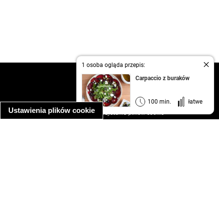
1 osoba ogląda przepis:
kontakt
Carpaccio z buraków
regulamin
informacja o prywatności
100 min.
łatwe
Ustawienia plików cookie
informacja o wykorzystaniu plików cookie
ułatwienia dostępu
Najpopularniejsze przepisy
spaghetti bolognese
makaron z kurczakiem w sosie śmietanowym
kanapka z indykiem
ratatouille
lahmacun