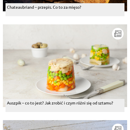
Chateaubriand – przepis. Co to za mięso?
Auszpik – co to jest? Jak zrobić i czym różni się od sztamu?