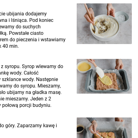
cie ubijania dodajemy
na i lśniąca. Pod koniec
lewamy do suchych
łką. Powstałe ciasto
rem do pieczenia i wstawiamy
k 40 min.
 z syropu. Syrop wlewamy do
ankę wody. Całość
 szklance wody. Następnie
ewamy do syropu. Mieszamy,
ło ubijamy na gładka masę.
ie mieszamy. Jeden z 2
połową porcji budyniu.
do góry. Zaparzamy kawę i