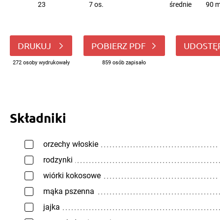
23
7 os.
średnie
90 m
DRUKUJ
POBIERZ PDF
UDOSTĘ
272 osoby wydrukowały
859 osób zapisało
Składniki
orzechy włoskie
rodzynki
wiórki kokosowe
mąka pszenna
jajka