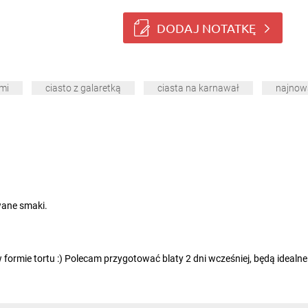
DODAJ NOTATKĘ
ami
ciasto z galaretką
ciasta na karnawał
najnow
wane smaki.
w formie tortu :) Polecam przygotować blaty 2 dni wcześniej, będą idealne