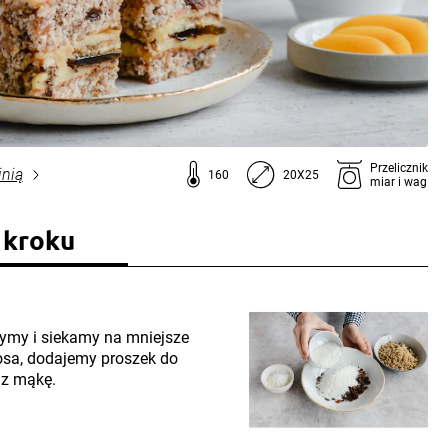
Przelicznik
inią
160
20X25
miar i wag
 kroku
zymy i siekamy na mniejsze
osa, dodajemy proszek do
az mąkę.