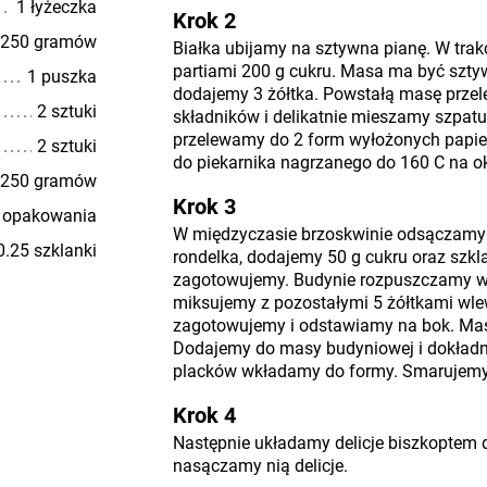
1 łyżeczka
Krok 2
250 gramów
Białka ubijamy na sztywna pianę. W trak
partiami 200 g cukru. Masa ma być sztyw
1 puszka
dodajemy 3 żółtka. Powstałą masę prze
2 sztuki
składników i delikatnie mieszamy szpatu
przelewamy do 2 form wyłożonych papie
2 sztuki
do piekarnika nagrzanego do 160 C na o
250 gramów
Krok 3
 opakowania
W międzyczasie brzoskwinie odsączamy
0.25 szklanki
rondelka, dodajemy 50 g cukru oraz szkl
zagotowujemy. Budynie rozpuszczamy w
miksujemy z pozostałymi 5 żółtkami wl
zagotowujemy i odstawiamy na bok. Mas
Dodajemy do masy budyniowej i dokładn
placków wkładamy do formy. Smarujemy 
Krok 4
Następnie układamy delicje biszkoptem 
nasączamy nią delicje.