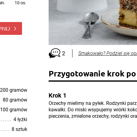
in.
10 os.
PNIJ
2
Smakowało? Podziel się op
Przygotowanie krok po
200 gramów
Krok 1
80 gramów
Orzechy mielimy na pyłek. Rodzynki par
100 gramów
kawałki. Do miski wsypujemy wiórki kok
pieczenia, zmielone orzechy, rodzynki or
4 łyżki
8 sztuk