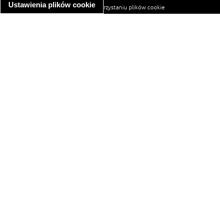
Ustawienia plików cookie
informacja o wykorzystaniu plików cookie
ułatwienia dostępu
Najpopularniejsze przepisy
spaghetti bolognese
makaron z kurczakiem w sosie śmietanowym
kanapka z indykiem
ratatouille
lahmacun
mac and cheese
zupa minestrone
cannelloni ze szpinakiem i ricottą
spaghetti przepisy
makaron z kurczakiem
tagliatelle z kurczakiem
hot dog