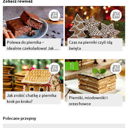
Zobacz również
Polewa do piernika –
Czas na pierniki czyli idą
idealnie czekoladowa! Jak ją
święta
zrobić?
Jak zrobić chatkę z piernika
Pierniki, miodowniki i
krok po kroku?
orzechowce
Polecane przepisy