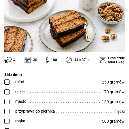
Przelicznik
4
30
180
44 x 37 cm
miar i wag
Składniki
miód
250 gramów
cukier
170 gramów
masło
150 gramów
przyprawa do piernika
2 łyżki
mąka
500 gramów