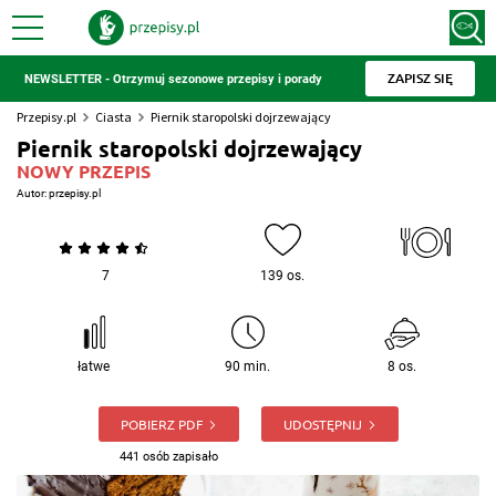
ZAPISZ SIĘ
NEWSLETTER - Otrzymuj sezonowe przepisy i porady
Przepisy.pl
Ciasta
Piernik staropolski dojrzewający
Piernik staropolski dojrzewający
NOWY PRZEPIS
Autor:
przepisy.pl
7
139 os.
łatwe
90 min.
8 os.
POBIERZ PDF
UDOSTĘPNIJ
441 osób zapisało