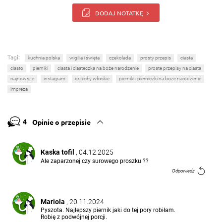
DODAJ NOTATKĘ
Tagi:
kuchnia polska
wigilia i święta
czekolada
prosty przepis
ciasta
ciasto
pierniki
ciasta i ciasteczka na boże narodzenie
proste przepisy na ciasta
najnowsze
instagram
orzechy włoskie
pierniki i pierniczki na boże narodzenie
impreza
4
Opinie o przepisie
Kaska tofil
, 04.12.2025
Ale zaparzonej czy surowego proszku ??
Odpowiedz
Mariola
, 20.11.2024
Pyszota. Najlepszy piernik jaki do tej pory robiłam.
Robię z podwójnej porcji.