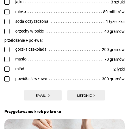
jajko
3 sztuki
mleko
80 mililitrów
soda oczyszczona
1 łyżeczka
orzechy włoskie
40 gramów
przełożenie + polewa:
gorzka czekolada
200 gramów
masło
70 gramów
miód
2 łyżki
powidła śliwkowe
300 gramów
EMAIL
LISTONIC
Przygotowanie krok po kroku