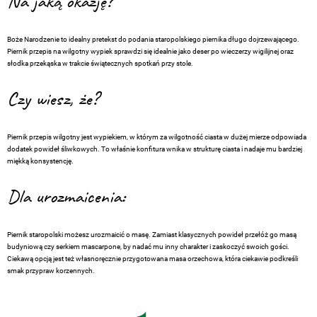
Na jaką okazję?
Boże Narodzenie to idealny pretekst do podania staropolskiego piernika długo dojrzewającego.
Piernik przepis na wilgotny wypiek sprawdzi się idealnie jako deser po wieczerzy wigilijnej oraz
słodka przekąska w trakcie świątecznych spotkań przy stole.
Czy wiesz, że?
Piernik przepis wilgotny jest wypiekiem, w którym za wilgotność ciasta w dużej mierze odpowiada
dodatek powideł śliwkowych. To właśnie konfitura wnika w strukturę ciasta i nadaje mu bardziej
miękką konsystencję.
Dla urozmaicenia:
Piernik staropolski możesz urozmaicić o masę. Zamiast klasycznych powideł przełóż go masą
budyniową czy serkiem mascarpone, by nadać mu inny charakter i zaskoczyć swoich gości.
Ciekawą opcją jest też własnoręcznie przygotowana masa orzechowa, która ciekawie podkreśli
smak przypraw korzennych.