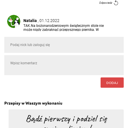
Odpowiedz
Natalia
, 01.12.2022
TAK.Na bożonarodzeniowym świątecznym stole nie
może nigdy zabraknąć przepysznego piernika. W
moim domu nazywanego "kasztelańskim". Mój
przepis jest o tyle innowacyjny gdyż zawiera kawę.
Jest ona tajemniczym składnikiem przepisu.
Dodajemy dwie łyżki czarnej, mielonej kawy na etapie
1 kroku przepisu.
Odpowiedz
Karolina
, 29.08.2022
Piernik dojrzewający - bez niego nie ma świąt :)
DODAJ
Odpowiedz
Przepisy w Waszym wykonaniu