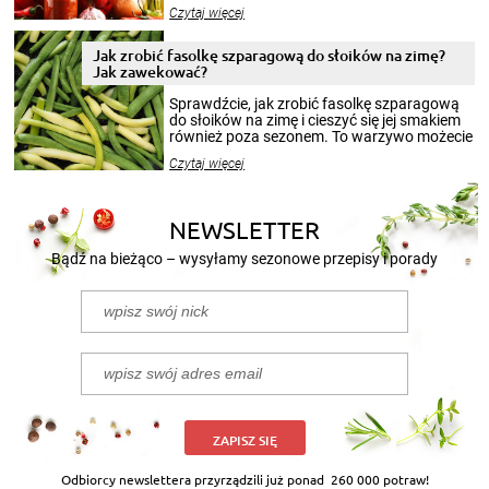
jesieni na dłużej. Można robić setki zdjęć
Czytaj więcej
krajobrazów, by cieszyć nimi oko w sezonie
zimowym, ale to smaczny posiłek pozwoli w
pełni poczuć atmosferę cieplejszych
Jak zrobić fasolkę szparagową do słoików na zimę?
miesięcy. Przygotowanie słoików ze
Jak zawekować?
smakowitą zawartością musi obejmować
patenty, które pozwolą zachować świeżość
Sprawdźcie, jak zrobić fasolkę szparagową
przetworów.
do słoików na zimę i cieszyć się jej smakiem
również poza sezonem. To warzywo możecie
wekować na wiele sposobów. Wykorzystajcie
Czytaj więcej
nasze propozycje!
NEWSLETTER
Bądź na bieżąco – wysyłamy sezonowe przepisy i porady
ZAPISZ SIĘ
Odbiorcy newslettera przyrządzili już ponad
260 000 potraw!