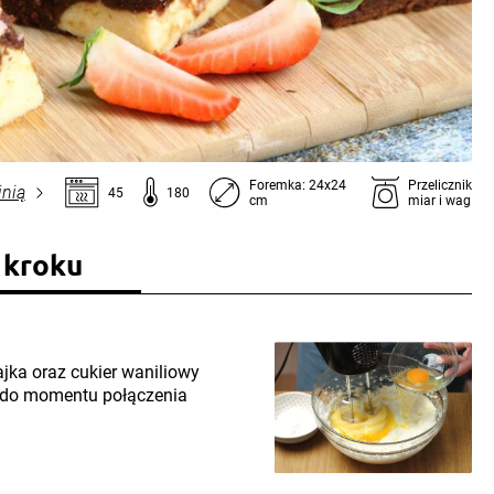
Foremka: 24x24
Przelicznik
inią
45
180
cm
miar i wag
 kroku
ajka oraz cukier waniliowy
ie do momentu połączenia