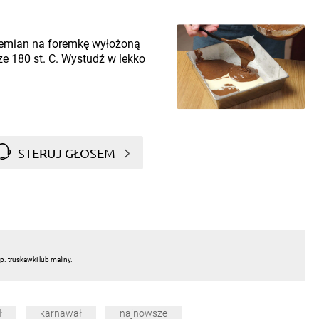
zemian na foremkę wyłożoną
e 180 st. C. Wystudź w lekko
STERUJ GŁOSEM
. truskawki lub maliny.
ł
karnawał
najnowsze