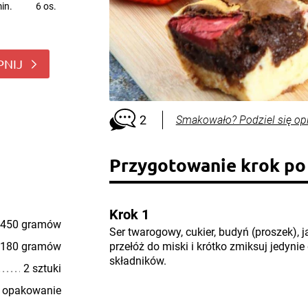
in.
6 os.
PNIJ
2
Smakowało? Podziel się op
Przygotowanie krok po
Krok 1
450 gramów
Ser twarogowy, cukier, budyń (proszek), j
180 gramów
przełóż do miski i krótko zmiksuj jedyn
składników.
2 sztuki
 opakowanie