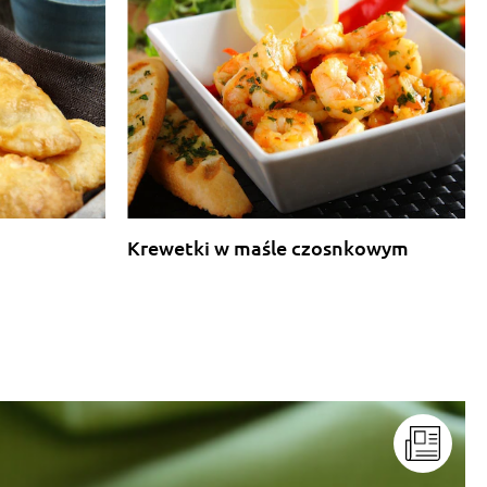
Krewetki w maśle czosnkowym