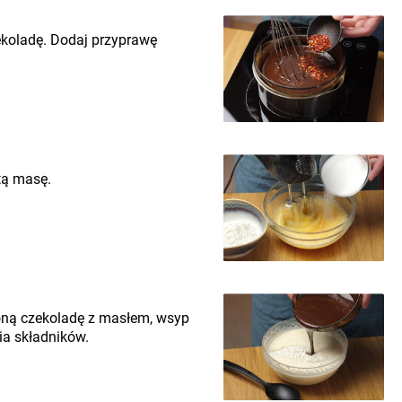
ekoladę. Dodaj przyprawę
tą masę.
zoną czekoladę z masłem, wsyp
ia składników.