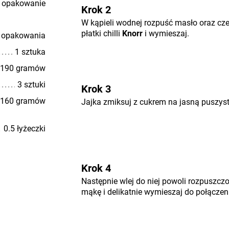
 opakowanie
Krok 2
W kąpieli wodnej rozpuść masło oraz cz
płatki chilli
Knorr
i wymieszaj.
 opakowania
1 sztuka
190 gramów
3 sztuki
Krok 3
160 gramów
Jajka zmiksuj z cukrem na jasną puszys
0.5 łyżeczki
Krok 4
Następnie wlej do niej powoli rozpuszc
mąkę i delikatnie wymieszaj do połączen