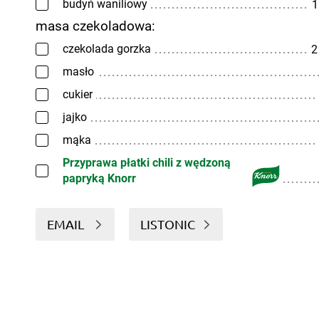
budyń waniliowy
1
masa czekoladowa:
czekolada gorzka
2
masło
cukier
jajko
mąka
Przyprawa płatki chili z wędzoną
papryką Knorr
EMAIL
LISTONIC