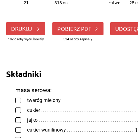
21
318 os.
łatwe
25 m
DRUKUJ
POBIERZ PDF
UDOSTĘ
102 osoby wydrukowały
324 osoby zapisały
Składniki
masa serowa:
twaróg mielony
cukier
jajko
cukier wanilinowy
1