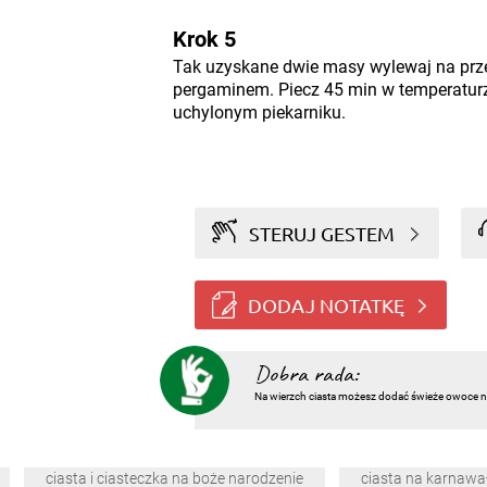
Krok 5
Tak uzyskane dwie masy wylewaj na pr
pergaminem. Piecz 45 min w temperaturz
uchylonym piekarniku.
STERUJ GESTEM
DODAJ NOTATKĘ
Dobra rada:
Na wierzch ciasta możesz dodać świeże owoce np
ciasta i ciasteczka na boże narodzenie
ciasta na karnawa