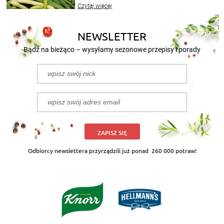
wekować na wiele sposobów. Wykorzystajcie
Czytaj więcej
nasze propozycje!
NEWSLETTER
Bądź na bieżąco – wysyłamy sezonowe przepisy i porady
ZAPISZ SIĘ
Odbiorcy newslettera przyrządzili już ponad
260 000 potraw!