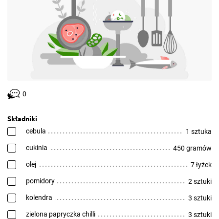
0
Składniki
cebula
1 sztuka
cukinia
450 gramów
olej
7 łyżek
pomidory
2 sztuki
kolendra
3 sztuki
zielona papryczka chilli
3 sztuki