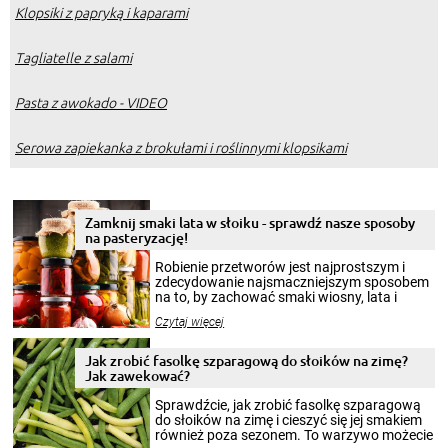
Klopsiki z papryką i kaparami
Tagliatelle z salami
Pasta z awokado - VIDEO
Serowa zapiekanka z brokułami i roślinnymi klopsikami
Zamknij smaki lata w słoiku - sprawdź nasze sposoby
na pasteryzację!
Robienie przetworów jest najprostszym i
zdecydowanie najsmaczniejszym sposobem
na to, by zachować smaki wiosny, lata i
jesieni na dłużej. Można robić setki zdjęć
Czytaj więcej
krajobrazów, by cieszyć nimi oko w sezonie
zimowym, ale to smaczny posiłek pozwoli w
pełni poczuć atmosferę cieplejszych
Jak zrobić fasolkę szparagową do słoików na zimę?
miesięcy. Przygotowanie słoików ze
Jak zawekować?
smakowitą zawartością musi obejmować
patenty, które pozwolą zachować świeżość
Sprawdźcie, jak zrobić fasolkę szparagową
przetworów.
do słoików na zimę i cieszyć się jej smakiem
również poza sezonem. To warzywo możecie