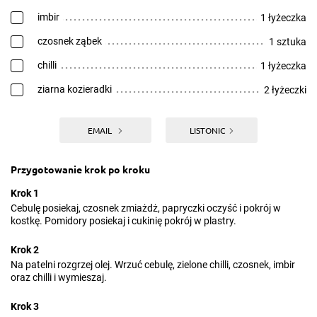
imbir
1 łyżeczka
czosnek ząbek
1 sztuka
chilli
1 łyżeczka
ziarna kozieradki
2 łyżeczki
EMAIL
LISTONIC
Przygotowanie krok po kroku
Krok 1
Cebulę posiekaj, czosnek zmiażdż, papryczki oczyść i pokrój w
kostkę. Pomidory posiekaj i cukinię pokrój w plastry.
Krok 2
Na patelni rozgrzej olej. Wrzuć cebulę, zielone chilli, czosnek, imbir
oraz chilli i wymieszaj.
Krok 3