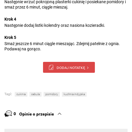
Następnie wrzuć pokrojoną plasterki cukinię i posiekane pomidory i
smaż przez 6 minut, ciągle mieszaj.
Krok 4
Następnie dodaj listki kolendry oraz nasiona kozieradki.
Krok 5
Smaż jeszcze 6 minut ciągle mieszając. Zdejmij patelnie z ognia.
Podawaj na gorąco.
DODAJ NOTATKĘ
Tagi:
cukinia
cebula
pomidory
kuchnia indyjska
0
Opinie o przepisie