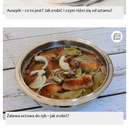
Auszpik – co to jest? Jak zrobić i czym różni się od sztamu?
Zalewa octowa do ryb – jak zrobić?