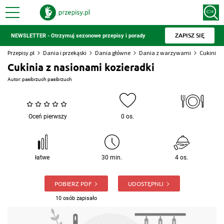
ZAPISZ SIĘ
NEWSLETTER - Otrzymuj sezonowe przepisy i porady
Przepisy.pl
Dania i przekąski
Dania główne
Dania z warzywami
Cukinia z
Cukinia z nasionami kozieradki
Autor:
pasibrzuch pasibrzuch
Oceń pierwszy
0 os.
łatwe
30 min.
4 os.
POBIERZ PDF
UDOSTĘPNIJ
10 osób zapisało