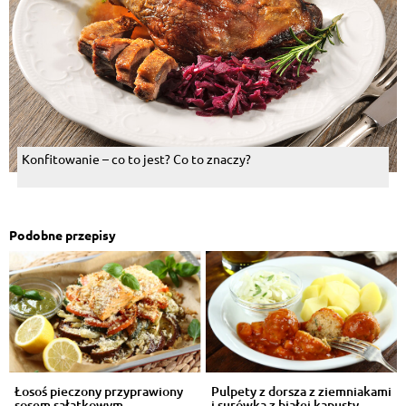
Konfitowanie – co to jest? Co to znaczy?
Podobne przepisy
Łosoś pieczony przyprawiony
Pulpety z dorsza z ziemniakami
sosem sałatkowym
i surówką z białej kapusty