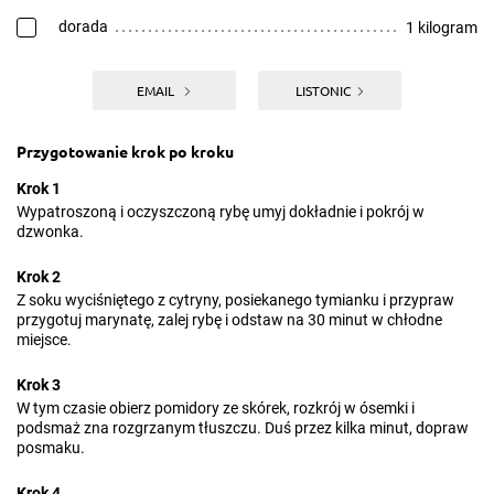
dorada
1 kilogram
EMAIL
LISTONIC
Przygotowanie krok po kroku
Krok 1
Wypatroszoną i oczyszczoną rybę umyj dokładnie i pokrój w
dzwonka.
Krok 2
Z soku wyciśniętego z cytryny, posiekanego tymianku i przypraw
przygotuj marynatę, zalej rybę i odstaw na 30 minut w chłodne
miejsce.
Krok 3
W tym czasie obierz pomidory ze skórek, rozkrój w ósemki i
podsmaż zna rozgrzanym tłuszczu. Duś przez kilka minut, dopraw
posmaku.
Krok 4