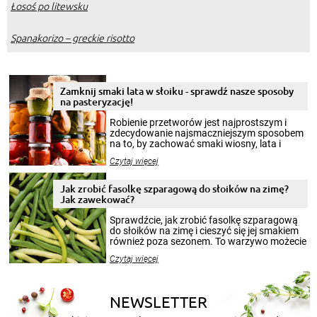
Łosoś po litewsku
Spanakorizo – greckie risotto
Zamknij smaki lata w słoiku - sprawdź nasze sposoby
na pasteryzację!
Robienie przetworów jest najprostszym i
zdecydowanie najsmaczniejszym sposobem
na to, by zachować smaki wiosny, lata i
jesieni na dłużej. Można robić setki zdjęć
Czytaj więcej
krajobrazów, by cieszyć nimi oko w sezonie
zimowym, ale to smaczny posiłek pozwoli w
pełni poczuć atmosferę cieplejszych
Jak zrobić fasolkę szparagową do słoików na zimę?
miesięcy. Przygotowanie słoików ze
Jak zawekować?
smakowitą zawartością musi obejmować
patenty, które pozwolą zachować świeżość
Sprawdźcie, jak zrobić fasolkę szparagową
przetworów.
do słoików na zimę i cieszyć się jej smakiem
również poza sezonem. To warzywo możecie
wekować na wiele sposobów. Wykorzystajcie
Czytaj więcej
nasze propozycje!
NEWSLETTER