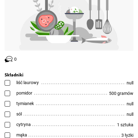
0
Składniki
liść laurowy
null
pomidor
500 gramów
tymianek
null
sól
null
cytryna
1 sztuka
mąka
3 łyżki