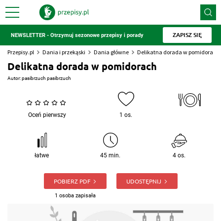
ZAPISZ SIĘ
NEWSLETTER - Otrzymuj sezonowe przepisy i porady
Przepisy.pl
Dania i przekąski
Dania główne
Delikatna dorada w pomidorach
Delikatna dorada w pomidorach
Autor:
pasibrzuch pasibrzuch
Oceń pierwszy
1 os.
łatwe
45 min.
4 os.
POBIERZ PDF
UDOSTĘPNIJ
1 osoba zapisała