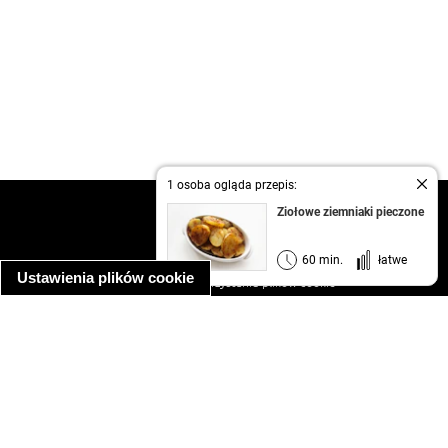
1 osoba ogląda przepis:
kontakt
Ziołowe ziemniaki pieczone
regulamin
informacja o prywatności
60 min.
łatwe
Ustawienia plików cookie
informacja o wykorzystaniu plików cookie
ułatwienia dostępu
Najpopularniejsze przepisy
spaghetti bolognese
makaron z kurczakiem w sosie śmietanowym
kanapka z indykiem