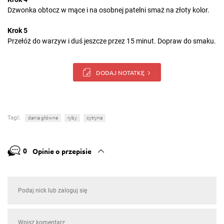
Dzwonka obtocz w mące i na osobnej patelni smaż na złoty kolor.
Krok 5
Przełóż do warzyw i duś jeszcze przez 15 minut. Dopraw do smaku.
DODAJ NOTATKĘ
Tagi:
dania główne
ryby
cytryna
0
Opinie o przepisie