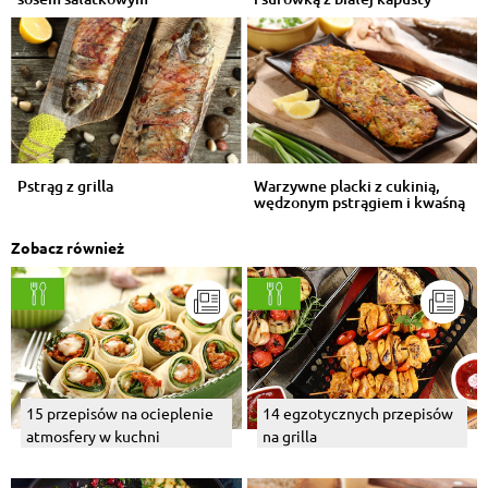
Pstrąg z grilla
Warzywne placki z cukinią,
wędzonym pstrągiem i kwaśną
śmiet...
Zobacz również
15 przepisów na ocieplenie
14 egzotycznych przepisów
atmosfery w kuchni
na grilla