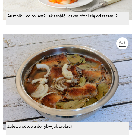
Auszpik – co to jest? Jak zrobić i czym różni się od sztamu?
Zalewa octowa do ryb – jak zrobić?