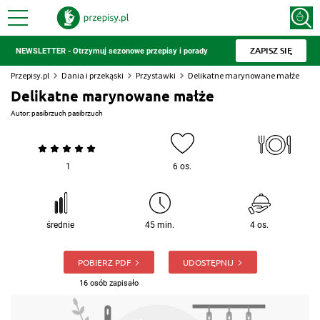
ZAPISZ SIĘ
NEWSLETTER - Otrzymuj sezonowe przepisy i porady
Przepisy.pl
Dania i przekąski
Przystawki
Delikatne marynowane małże
Delikatne marynowane małże
Autor:
pasibrzuch pasibrzuch
1
6 os.
średnie
45 min.
4 os.
POBIERZ PDF
UDOSTĘPNIJ
16 osób zapisało