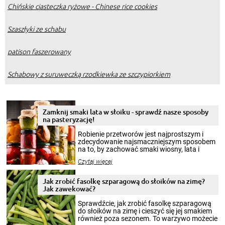
Chińskie ciasteczka ryżowe - Chinese rice cookies
Szaszłyki ze schabu
patison faszerowany
Schabowy z suruweczką rzodkiewka ze szczypiorkiem
Zamknij smaki lata w słoiku - sprawdź nasze sposoby
na pasteryzację!
Robienie przetworów jest najprostszym i
zdecydowanie najsmaczniejszym sposobem
na to, by zachować smaki wiosny, lata i
jesieni na dłużej. Można robić setki zdjęć
Czytaj więcej
krajobrazów, by cieszyć nimi oko w sezonie
zimowym, ale to smaczny posiłek pozwoli w
pełni poczuć atmosferę cieplejszych
Jak zrobić fasolkę szparagową do słoików na zimę?
miesięcy. Przygotowanie słoików ze
Jak zawekować?
smakowitą zawartością musi obejmować
patenty, które pozwolą zachować świeżość
Sprawdźcie, jak zrobić fasolkę szparagową
przetworów.
do słoików na zimę i cieszyć się jej smakiem
również poza sezonem. To warzywo możecie