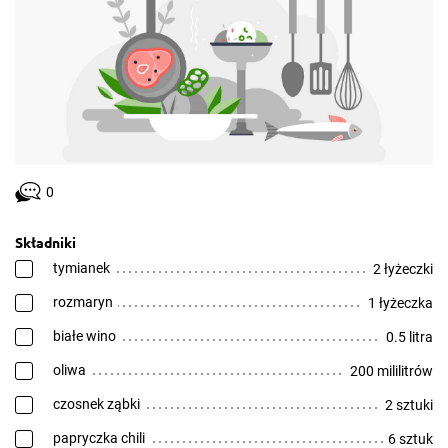
0
Składniki
tymianek
2 łyżeczki
rozmaryn
1 łyżeczka
białe wino
0.5 litra
oliwa
200 mililitrów
czosnek ząbki
2 sztuki
papryczka chili
6 sztuk