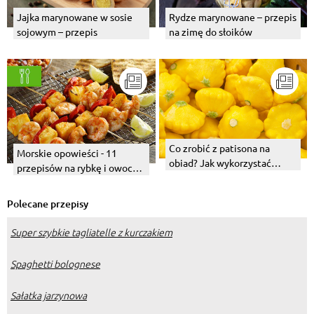
Jajka marynowane w sosie
Rydze marynowane – przepis
sojowym – przepis
na zimę do słoików
Co zrobić z patisona na
Morskie opowieści - 11
obiad? Jak wykorzystać
przepisów na rybkę i owoce
świeżego, a jak
morza
marynowanego?
Polecane przepisy
Super szybkie tagliatelle z kurczakiem
Spaghetti bolognese
Sałatka jarzynowa