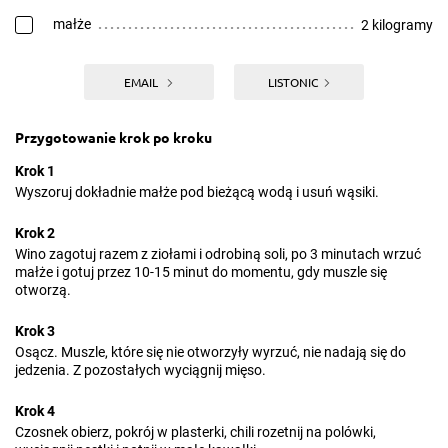
małże
2 kilogramy
EMAIL
LISTONIC
Przygotowanie krok po kroku
Krok 1
Wyszoruj dokładnie małże pod bieżącą wodą i usuń wąsiki.
Krok 2
Wino zagotuj razem z ziołami i odrobiną soli, po 3 minutach wrzuć
małże i gotuj przez 10-15 minut do momentu, gdy muszle się
otworzą.
Krok 3
Osącz. Muszle, które się nie otworzyły wyrzuć, nie nadają się do
jedzenia. Z pozostałych wyciągnij mięso.
Krok 4
Czosnek obierz, pokrój w plasterki, chili rozetnij na polówki,