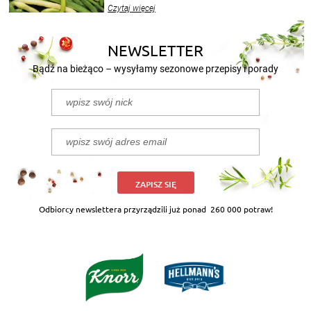
wekować na wiele sposobów. Wykorzystajcie
Czytaj więcej
nasze propozycje!
NEWSLETTER
Bądź na bieżąco – wysyłamy sezonowe przepisy i porady
ZAPISZ SIĘ
Odbiorcy newslettera przyrządzili już ponad
260 000 potraw!