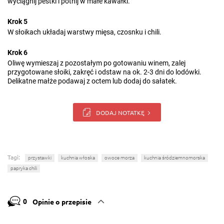
wyciągnij pestki i potnij w małe kawałki.
Krok 5
W słoikach układaj warstwy mięsa, czosnku i chili.
Krok 6
Oliwę wymieszaj z pozostałym po gotowaniu winem, zalej
przygotowane słoiki, zakręć i odstaw na ok. 2-3 dni do lodówki.
Delikatne małże podawaj z octem lub dodaj do sałatek.
DODAJ NOTATKĘ
Tagi:
przystawki
kuchnia włoska
owoce morza
kuchnia śródziemnomorska
papryka chili
0
Opinie o przepisie