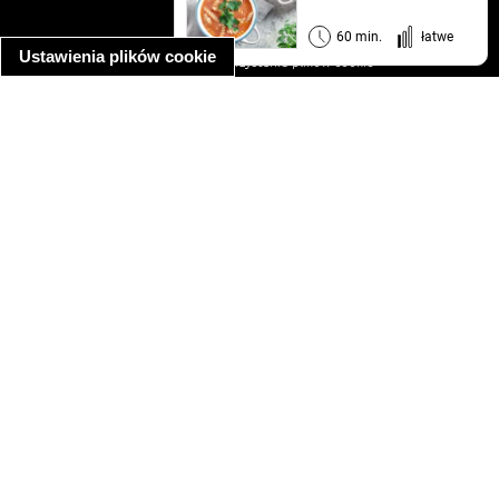
regulamin
informacja o prywatności
60 min.
łatwe
Ustawienia plików cookie
informacja o wykorzystaniu plików cookie
ułatwienia dostępu
Najpopularniejsze przepisy
spaghetti bolognese
makaron z kurczakiem w sosie śmietanowym
kanapka z indykiem
ratatouille
lahmacun
mac and cheese
zupa minestrone
cannelloni ze szpinakiem i ricottą
spaghetti przepisy
makaron z kurczakiem
tagliatelle z kurczakiem