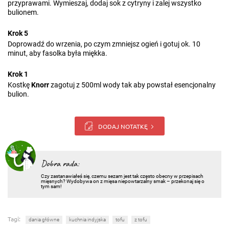
przyprawami. Wymieszaj, dodaj sok z cytryny i zalej wszystko
bulionem.
Krok 5
Doprowadź do wrzenia, po czym zmniejsz ogień i gotuj ok. 10
minut, aby fasolka była miękka.
Krok 1
Kostkę
Knorr
zagotuj z 500ml wody tak aby powstał esencjonalny
bulion.
DODAJ NOTATKĘ
Dobra rada:
Czy zastanawiałeś się, czemu sezam jest tak często obecny w przepisach
mięsnych? Wydobywa on z mięsa niepowtarzalny smak – przekonaj się o
tym sam!
Tagi:
dania główne
kuchnia indyjska
tofu
z tofu