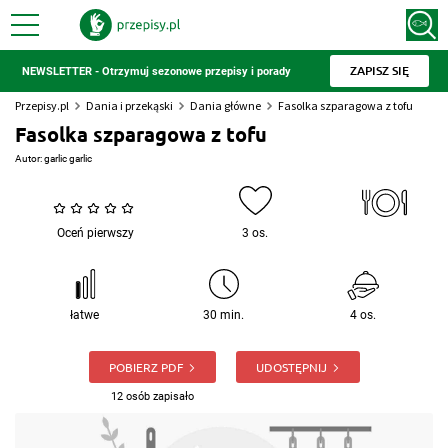
ZAPISZ SIĘ
NEWSLETTER - Otrzymuj sezonowe przepisy i porady
Przepisy.pl
Dania i przekąski
Dania główne
Fasolka szparagowa z tofu
Fasolka szparagowa z tofu
Autor:
garlic garlic
Oceń pierwszy
3 os.
łatwe
30 min.
4 os.
POBIERZ PDF
UDOSTĘPNIJ
12 osób zapisało