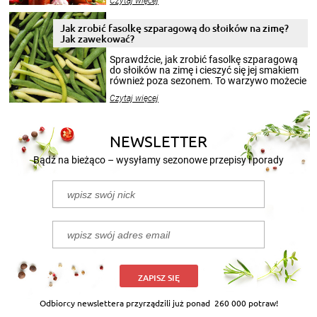
Czytaj więcej
krajobrazów, by cieszyć nimi oko w sezonie
zimowym, ale to smaczny posiłek pozwoli w
pełni poczuć atmosferę cieplejszych
Jak zrobić fasolkę szparagową do słoików na zimę?
miesięcy. Przygotowanie słoików ze
Jak zawekować?
smakowitą zawartością musi obejmować
patenty, które pozwolą zachować świeżość
Sprawdźcie, jak zrobić fasolkę szparagową
przetworów.
do słoików na zimę i cieszyć się jej smakiem
również poza sezonem. To warzywo możecie
wekować na wiele sposobów. Wykorzystajcie
Czytaj więcej
nasze propozycje!
NEWSLETTER
Bądź na bieżąco – wysyłamy sezonowe przepisy i porady
ZAPISZ SIĘ
Odbiorcy newslettera przyrządzili już ponad
260 000 potraw!