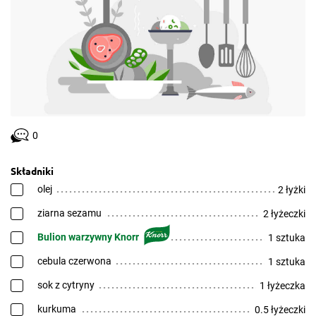
0
Składniki
olej
2 łyżki
ziarna sezamu
2 łyżeczki
Bulion warzywny Knorr
1 sztuka
cebula czerwona
1 sztuka
sok z cytryny
1 łyżeczka
kurkuma
0.5 łyżeczki