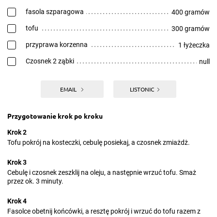
fasola szparagowa
400 gramów
tofu
300 gramów
przyprawa korzenna
1 łyżeczka
Czosnek 2 ząbki
null
EMAIL
LISTONIC
Przygotowanie krok po kroku
Krok 2
Tofu pokrój na kosteczki, cebulę posiekaj, a czosnek zmiażdż.
Krok 3
Cebulę i czosnek zeszklij na oleju, a następnie wrzuć tofu. Smaż
przez ok. 3 minuty.
Krok 4
Fasolce obetnij końcówki, a resztę pokrój i wrzuć do tofu razem z