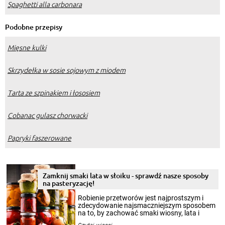
Spaghetti alla carbonara
Podobne przepisy
Mięsne kulki
Skrzydełka w sosie sojowym z miodem
Tarta ze szpinakiem i łososiem
Cobanac gulasz chorwacki
Papryki faszerowane
Zamknij smaki lata w słoiku - sprawdź nasze sposoby
na pasteryzację!
Robienie przetworów jest najprostszym i
zdecydowanie najsmaczniejszym sposobem
na to, by zachować smaki wiosny, lata i
jesieni na dłużej. Można robić setki zdjęć