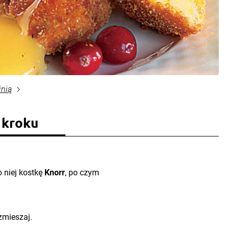
inią
 kroku
o niej kostkę
Knorr
, po czym
ozmieszaj.