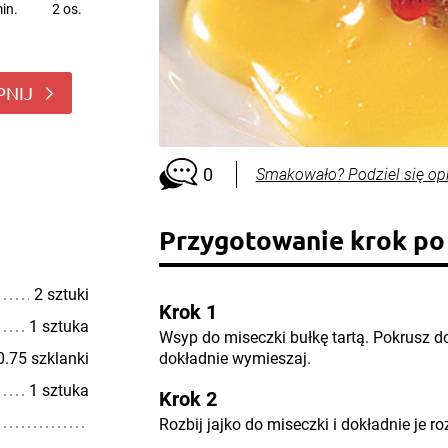
in.
2 os.
PNIJ
0
Smakowało? Podziel się op
Przygotowanie krok po
2 sztuki
Krok 1
1 sztuka
Wsyp do miseczki bułkę tartą. Pokrusz d
0.75 szklanki
dokładnie wymieszaj.
1 sztuka
Krok 2
Rozbij jajko do miseczki i dokładnie je r