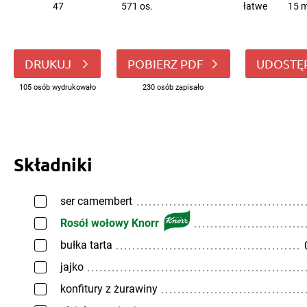
47
571 os.
łatwe
15 m
DRUKUJ
POBIERZ PDF
UDOSTĘ
105 osób wydrukowało
230 osób zapisało
Składniki
ser camembert
Rosół wołowy Knorr
bułka tarta
jajko
konfitury z żurawiny