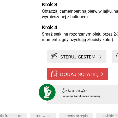
Krok 3
Obtaczaj camembert najpierw w jajku, nas
wymieszanej z bulionem.
Krok 4
Smaż serki na rozgrzanym oleju przez 2-3
momentu, gdy uzyskają złocisty kolor).
STERUJ GESTEM
DODAJ NOTATKĘ
Dobra rada:
Podawaj z konfiturami z żurawiny.
ia francuska
żurawina
prosty przepis
szybkie d