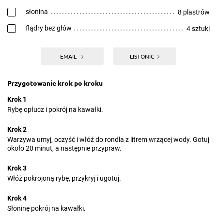
słonina
8 plastrów
flądry bez głów
4 sztuki
EMAIL
LISTONIC
Przygotowanie krok po kroku
Krok 1
Rybę opłucz i pokrój na kawałki.
Krok 2
Warzywa umyj, oczyść i włóż do rondla z litrem wrzącej wody. Gotuj
około 20 minut, a następnie przypraw.
Krok 3
Włóż pokrojoną rybę, przykryj i ugotuj.
Krok 4
Słoninę pokrój na kawałki.