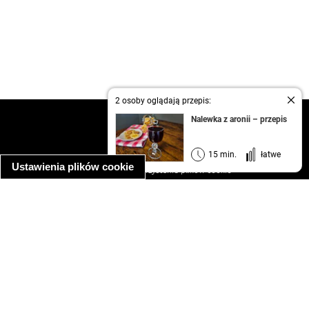
2 osoby oglądają przepis:
kontakt
Nalewka z aronii – przepis
regulamin
informacja o prywatności
15 min.
łatwe
Ustawienia plików cookie
informacja o wykorzystaniu plików cookie
ułatwienia dostępu
Najpopularniejsze przepisy
spaghetti bolognese
makaron z kurczakiem w sosie śmietanowym
kanapka z indykiem
ratatouille