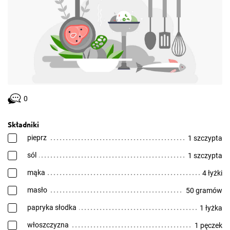
0
Składniki
pieprz
1 szczypta
sól
1 szczypta
mąka
4 łyżki
masło
50 gramów
papryka słodka
1 łyżka
włoszczyzna
1 pęczek