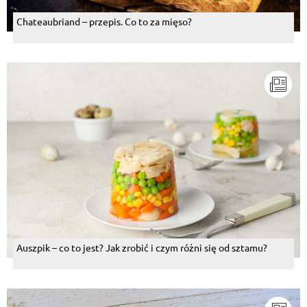
Chateaubriand – przepis. Co to za mięso?
Auszpik – co to jest? Jak zrobić i czym różni się od sztamu?