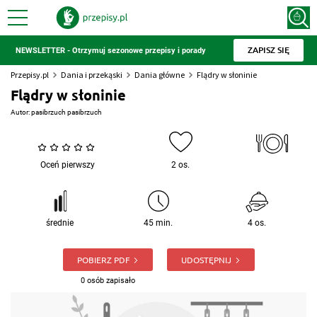
ZAPISZ SIĘ
NEWSLETTER - Otrzymuj sezonowe przepisy i porady
Przepisy.pl
Dania i przekąski
Dania główne
Flądry w słoninie
Flądry w słoninie
Autor:
pasibrzuch pasibrzuch
Oceń pierwszy
2 os.
średnie
45 min.
4 os.
POBIERZ PDF
UDOSTĘPNIJ
0 osób zapisało