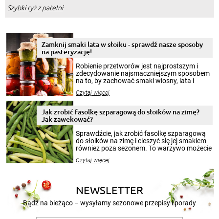
Szybki ryż z patelni
Zamknij smaki lata w słoiku - sprawdź nasze sposoby
na pasteryzację!
Robienie przetworów jest najprostszym i
zdecydowanie najsmaczniejszym sposobem
na to, by zachować smaki wiosny, lata i
jesieni na dłużej. Można robić setki zdjęć
Czytaj więcej
krajobrazów, by cieszyć nimi oko w sezonie
zimowym, ale to smaczny posiłek pozwoli w
pełni poczuć atmosferę cieplejszych
Jak zrobić fasolkę szparagową do słoików na zimę?
miesięcy. Przygotowanie słoików ze
Jak zawekować?
smakowitą zawartością musi obejmować
patenty, które pozwolą zachować świeżość
Sprawdźcie, jak zrobić fasolkę szparagową
przetworów.
do słoików na zimę i cieszyć się jej smakiem
również poza sezonem. To warzywo możecie
wekować na wiele sposobów. Wykorzystajcie
Czytaj więcej
nasze propozycje!
NEWSLETTER
Bądź na bieżąco – wysyłamy sezonowe przepisy i porady