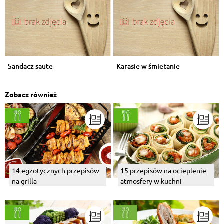
Sandacz saute
Karasie w śmietanie
Zobacz również
14 egzotycznych przepisów
15 przepisów na ocieplenie
na grilla
atmosfery w kuchni