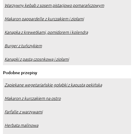
Warzywny kebab z sosem pistacjowo pomarańczowym
Makaron pappardelle z kurczakiem i ziołami
Kanapka z krewetkami, pomidorem i kolendrą
Burger z tuńczykiem
Kanapki z pastą czosnkową i ziołami
Podobne przepisy
Zapiekane wegetariańskie gołąbki z kapustą pekińską
Makaron z kurczakiem na ostro
Farfalle z warzywami
Herbata malinowa