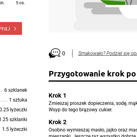
in.
5 os.
PNIJ
0
Smakowało? Podziel się op
Przygotowanie krok po
6 szklanek
Krok 1
1 sztuka
Zmieszaj proszek dopieczenia, sodę, mąkę
0.25 łyżeczki
Wsyp do tego brązowy cukier.
1.25 szklanki
Krok 2
1.5 łyżeczki
Osobno wymieszaj masło, jajko oraz maś
mieszanki. Jeszcze raz wszystko dobrze