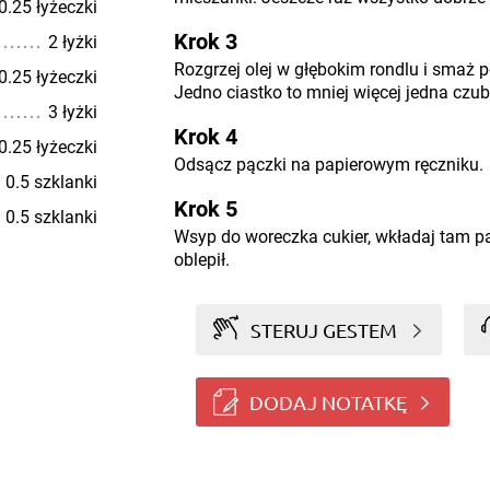
0.25 łyżeczki
Krok 3
2 łyżki
Rozgrzej olej w głębokim rondlu i smaż p
0.25 łyżeczki
Jedno ciastko to mniej więcej jedna czub
3 łyżki
Krok 4
0.25 łyżeczki
Odsącz pączki na papierowym ręczniku.
0.5 szklanki
Krok 5
0.5 szklanki
Wsyp do woreczka cukier, wkładaj tam pąc
oblepił.
STERUJ GESTEM
DODAJ NOTATKĘ