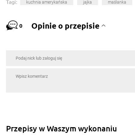
Tagi:
kuchnia amerykańska
jajka
maślanka
Opinie o przepisie
0
Przepisy w Waszym wykonaniu