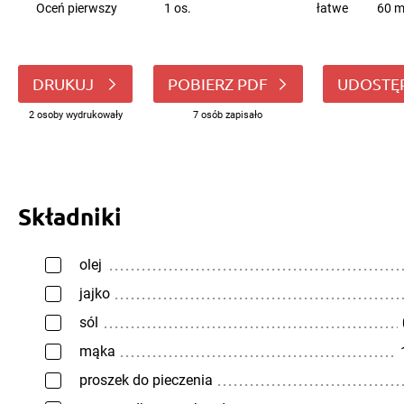
Oceń pierwszy
1 os.
łatwe
60 m
DRUKUJ
POBIERZ PDF
UDOSTĘ
2 osoby wydrukowały
7 osób zapisało
Składniki
olej
jajko
sól
mąka
proszek do pieczenia