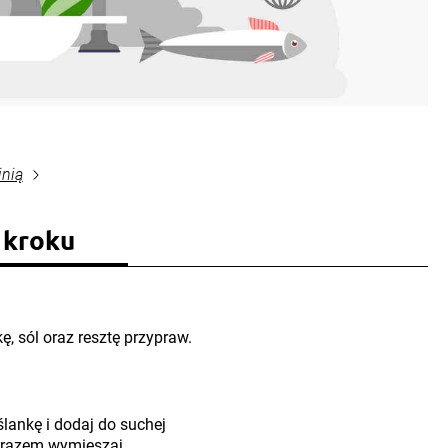
inią
 kroku
, sól oraz resztę przypraw.
lankę i dodaj do suchej
 razem wymieszaj.