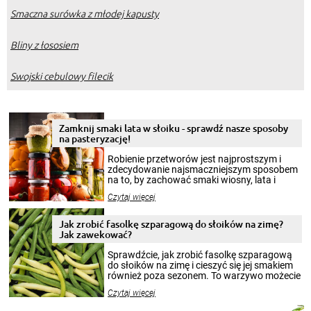
Smaczna surówka z młodej kapusty
Bliny z łososiem
Swojski cebulowy filecik
Zamknij smaki lata w słoiku - sprawdź nasze sposoby
na pasteryzację!
Robienie przetworów jest najprostszym i
zdecydowanie najsmaczniejszym sposobem
na to, by zachować smaki wiosny, lata i
jesieni na dłużej. Można robić setki zdjęć
Czytaj więcej
krajobrazów, by cieszyć nimi oko w sezonie
zimowym, ale to smaczny posiłek pozwoli w
pełni poczuć atmosferę cieplejszych
Jak zrobić fasolkę szparagową do słoików na zimę?
miesięcy. Przygotowanie słoików ze
Jak zawekować?
smakowitą zawartością musi obejmować
patenty, które pozwolą zachować świeżość
Sprawdźcie, jak zrobić fasolkę szparagową
przetworów.
do słoików na zimę i cieszyć się jej smakiem
również poza sezonem. To warzywo możecie
wekować na wiele sposobów. Wykorzystajcie
Czytaj więcej
nasze propozycje!