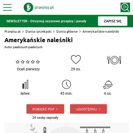
ZAPISZ SIĘ
NEWSLETTER - Otrzymuj sezonowe przepisy i porady
Przepisy.pl
Dania i przekąski
Dania główne
Amerykańskie naleśniki
Amerykańskie naleśniki
Autor:
pasibrzuch pasibrzuch
Oceń pierwszy
29 os.
łatwe
45 min.
4 os.
POBIERZ PDF
UDOSTĘPNIJ
24 osoby zapisały