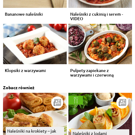
Bananowe naleśniki
Naleśniki z cukinią i serem -
VIDEO
Klopsiki z warzywami
Pulpety zapiekane z
warzywami i czerwoną
surówką
Zobacz również
Naleśniki na krokiety – jak
Naleśniki z lodami