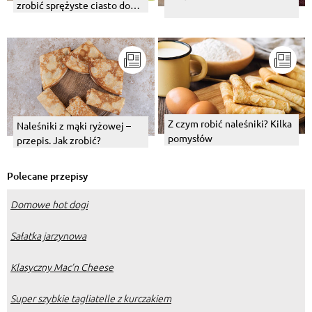
zrobić sprężyste ciasto do
krokietów tak, by nie pękały?
Z czym robić naleśniki? Kilka
Naleśniki z mąki ryżowej –
pomysłów
przepis. Jak zrobić?
Polecane przepisy
Domowe hot dogi
Sałatka jarzynowa
Klasyczny Mac’n Cheese
Super szybkie tagliatelle z kurczakiem