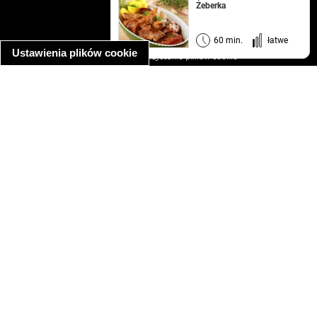
kontakt
Żeberka
regulamin
informacja o prywatności
60 min.
łatwe
Ustawienia plików cookie
informacja o wykorzystaniu plików cookie
ułatwienia dostępu
Najpopularniejsze przepisy
spaghetti bolognese
makaron z kurczakiem w sosie śmietanowym
kanapka z indykiem
ratatouille
lahmacun
mac and cheese
zupa minestrone
cannelloni ze szpinakiem i ricottą
spaghetti przepisy
makaron z kurczakiem