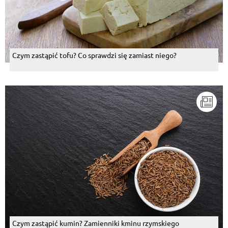
Czym zastąpić tofu? Co sprawdzi się zamiast niego?
Czym zastąpić kumin? Zamienniki kminu rzymskiego