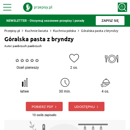
ZAPISZ SIĘ
NEWSLETTER - Otrzymuj sezonowe przepisy i porady
Przepisy.pl
Kuchnie świata
Kuchnia polska
Góralska pasta z bryndzy
Góralska pasta z bryndzy
Autor:
pasibrzuch pasibrzuch
Oceń pierwszy
2 os.
łatwe
30 min.
4 os.
POBIERZ PDF
UDOSTĘPNIJ
10 osób zapisało