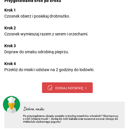
Przygotowanie krok po kroku
Krok 1
Czosnek obierz i posiekaj drobniutko.
Krok 2
Czosnek wymieszaj razem z serem i orzechami.
Krok 3
Dopraw do smaku odrobiną pieprzu.
Krok 4
Przełóż do miski i odstaw na 2 godziny do lodówki.
DODAJ NOTATKĘ
Dobra rada:
Po przyrządzeniu obiadu zostało ci trochę orzechów włoskich? Skomponuj
z nich własne musli – dodaj do nich bakalie oraz suszone owoce i dosyp do
mleka lub ulubionego jogurtu!