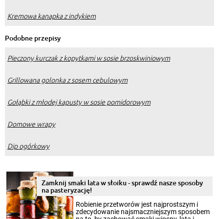
Kremowa kanapka z indykiem
Podobne przepisy
Pieczony kurczak z kopytkami w sosie brzoskwiniowym
Grillowana golonka z sosem cebulowym
Gołąbki z młodej kapusty w sosie pomidorowym
Domowe wrapy
Dip ogórkowy
Zamknij smaki lata w słoiku - sprawdź nasze sposoby
na pasteryzację!
Robienie przetworów jest najprostszym i
zdecydowanie najsmaczniejszym sposobem
na to, by zachować smaki wiosny, lata i