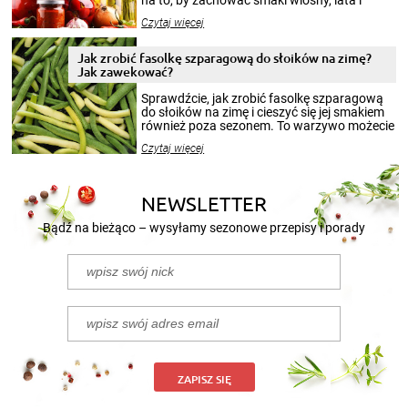
jesieni na dłużej. Można robić setki zdjęć
Czytaj więcej
krajobrazów, by cieszyć nimi oko w sezonie
zimowym, ale to smaczny posiłek pozwoli w
pełni poczuć atmosferę cieplejszych
Jak zrobić fasolkę szparagową do słoików na zimę?
miesięcy. Przygotowanie słoików ze
Jak zawekować?
smakowitą zawartością musi obejmować
patenty, które pozwolą zachować świeżość
Sprawdźcie, jak zrobić fasolkę szparagową
przetworów.
do słoików na zimę i cieszyć się jej smakiem
również poza sezonem. To warzywo możecie
wekować na wiele sposobów. Wykorzystajcie
Czytaj więcej
nasze propozycje!
NEWSLETTER
Bądź na bieżąco – wysyłamy sezonowe przepisy i porady
ZAPISZ SIĘ