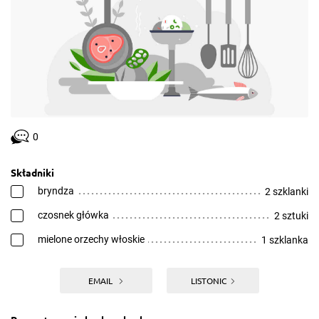
0
Składniki
bryndza
2 szklanki
czosnek główka
2 sztuki
mielone orzechy włoskie
1 szklanka
EMAIL
LISTONIC