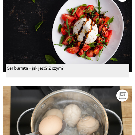
Ser burrata – jak jeść? Z czym?