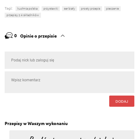
Tagi:
kuchnia polska
przystawki
ser biały
prosty przepis
pieczenie
przepisy z 4 składników
0
Opinie o przepisie
DODAJ
Przepisy w Waszym wykonaniu