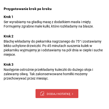
Przygotowanie krok po kroku
Krok 1
Ser wyrabiamy na gładką masę z dodatkiem masła i mięty.
Formujemy zgrabne małe kulki, które rozkładamy na blasze.
Krok 2
Blachę wkładamy do piekarnika nagrzanego do 75° i zostawiamy
lekko uchylone drzwiczki. Po 45 minutach suszenia kulek w
piekarniku wyjmujemy je i odstawiamy na pół dnia w ciepłe i suche
miejsce.
Krok 3
Następnie ostrożnie przekładamy kuleczki do dużego słoja i
zalewamy oliwą. Tak zakonserwowane homiłki możemy
przechowywać przez miesiąc.
DODAJ NOTATKĘ