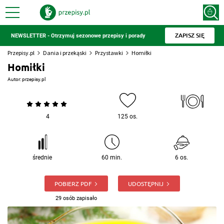
ZAPISZ SIĘ
NEWSLETTER - Otrzymuj sezonowe przepisy i porady
Przepisy.pl
Dania i przekąski
Przystawki
Homiłki
Homiłki
Autor:
przepisy.pl
4
125 os.
średnie
60 min.
6 os.
POBIERZ PDF
UDOSTĘPNIJ
29 osób zapisało