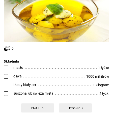
0
Składniki
masło
1 łyżka
oliwa
1000 mililitrów
tłusty biały ser
1 kilogram
suszona lub świeża mięta
2 łyżki
EMAIL
LISTONIC