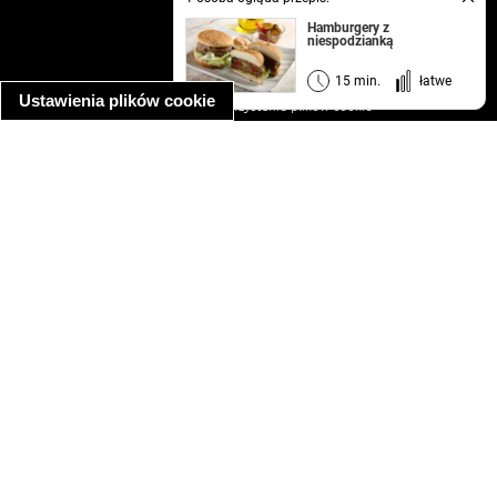
kontakt
Hamburgery z
niespodzianką
regulamin
informacja o prywatności
15 min.
łatwe
Ustawienia plików cookie
informacja o wykorzystaniu plików cookie
ułatwienia dostępu
Najpopularniejsze przepisy
spaghetti bolognese
makaron z kurczakiem w sosie śmietanowym
kanapka z indykiem
ratatouille
lahmacun
mac and cheese
zupa minestrone
cannelloni ze szpinakiem i ricottą
spaghetti przepisy