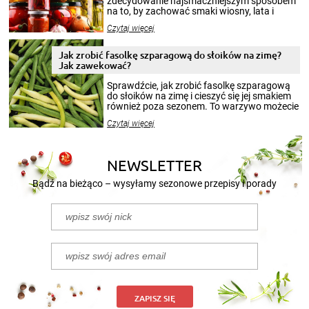
zdecydowanie najsmaczniejszym sposobem
na to, by zachować smaki wiosny, lata i
jesieni na dłużej. Można robić setki zdjęć
Czytaj więcej
krajobrazów, by cieszyć nimi oko w sezonie
zimowym, ale to smaczny posiłek pozwoli w
pełni poczuć atmosferę cieplejszych
Jak zrobić fasolkę szparagową do słoików na zimę?
miesięcy. Przygotowanie słoików ze
Jak zawekować?
smakowitą zawartością musi obejmować
patenty, które pozwolą zachować świeżość
Sprawdźcie, jak zrobić fasolkę szparagową
przetworów.
do słoików na zimę i cieszyć się jej smakiem
również poza sezonem. To warzywo możecie
wekować na wiele sposobów. Wykorzystajcie
Czytaj więcej
nasze propozycje!
NEWSLETTER
Bądź na bieżąco – wysyłamy sezonowe przepisy i porady
ZAPISZ SIĘ