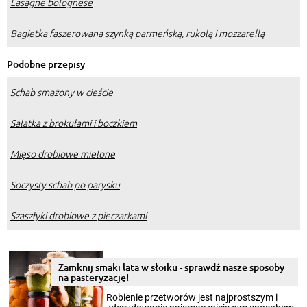
Lasagne bolognese
Bagietka faszerowana szynką parmeńską, rukolą i mozzarellą
Podobne przepisy
Schab smażony w cieście
Sałatka z brokułami i boczkiem
Mięso drobiowe mielone
Soczysty schab po parysku
Szaszłyki drobiowe z pieczarkami
Zamknij smaki lata w słoiku - sprawdź nasze sposoby
na pasteryzację!
Robienie przetworów jest najprostszym i