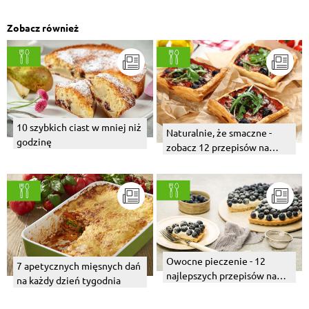
Zobacz również
10 szybkich ciast w mniej niż
Naturalnie, że smaczne -
godzinę
zobacz 12 przepisów na
proste i pyszne połączenia
Owocne pieczenie - 12
7 apetycznych mięsnych dań
najlepszych przepisów na
na każdy dzień tygodnia
pierwsze owoce