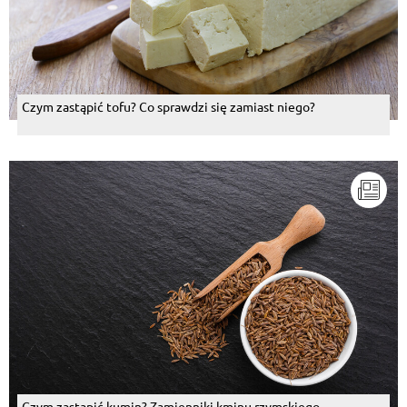
Czym zastąpić tofu? Co sprawdzi się zamiast niego?
Czym zastąpić kumin? Zamienniki kminu rzymskiego