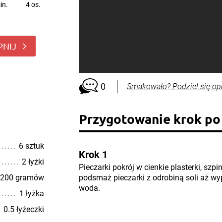
in.
4 os.
PNIJ
0
Smakowało? Podziel się op
Przygotowanie krok po
6 sztuk
Krok 1
2 łyżki
Pieczarki pokrój w cienkie plasterki, szpi
200 gramów
podsmaż pieczarki z odrobiną soli aż wy
woda.
1 łyżka
0.5 łyżeczki