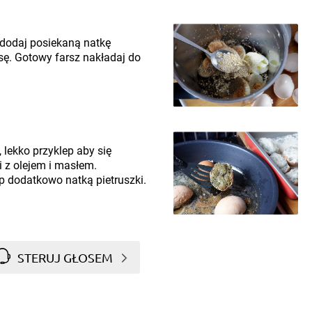
 dodaj posiekaną natkę
sę. Gotowy farsz nakładaj do
, lekko przyklep aby się
i z olejem i masłem.
p dodatkowo natką pietruszki.
STERUJ GŁOSEM