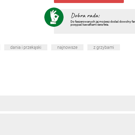
Dobra rada:
Do faszerowanych jaj możesz dodać dowolny far
posypać kawałkami sera feta.
dania i przekąski
najnowsze
z grzybami