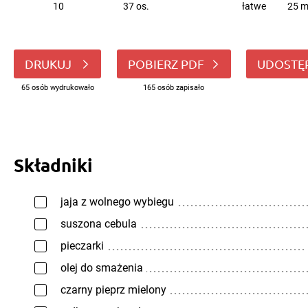
10
37 os.
łatwe
25 m
DRUKUJ
POBIERZ PDF
UDOSTĘ
65 osób wydrukowało
165 osób zapisało
Składniki
jaja z wolnego wybiegu
suszona cebula
pieczarki
olej do smażenia
czarny pieprz mielony