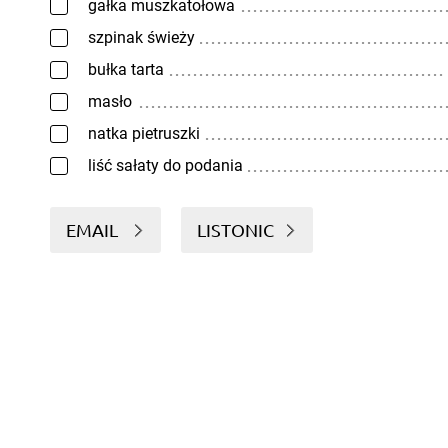
gałka muszkatołowa
szpinak świeży
bułka tarta
masło
natka pietruszki
liść sałaty do podania
EMAIL
LISTONIC