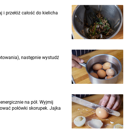
 i przełóż całość do kielicha
otowania), następnie wystudź
nergicznie na pół. Wyjmij
chować połówki skorupek. Jajka