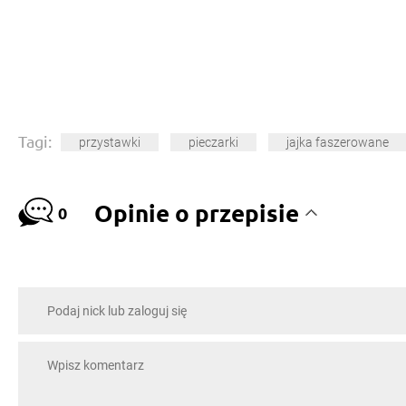
Tagi:
przystawki
pieczarki
jajka faszerowane
Opinie o przepisie
0