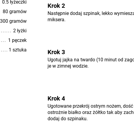
0.5 łyżeczki
Krok 2
80 gramów
Następnie dodaj szpinak, lekko wymieszaj
miksera.
300 gramów
2 łyżki
1 pęczek
1 sztuka
Krok 3
Ugotuj jajka na twardo (10 minut od zag
je w zimnej wodzie.
Krok 4
Ugotowane przekrój ostrym nożem, dość e
ostrożnie białko oraz żółtko tak aby za
dodaj do szpinaku.