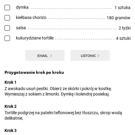
dymka
1 sztuka
kiełbasa chorizo
180 gramów
salsa
2 łyżki
kukurydziane tortille
4 sztuki
EMAIL
LISTONIC
Przygotowanie krok po kroku
Krok 1
Z awokado usuń pestki. Obierz ze skórki i pokrój w kostkę.
Wymieszaj z sokiem z limonki. Dymkę i kolendrę posiekaj.
Krok 2
Tortille podgrzej na patelni teflonowej bez tłuszczu, skrop wodą
delikatnie,
Krok 3