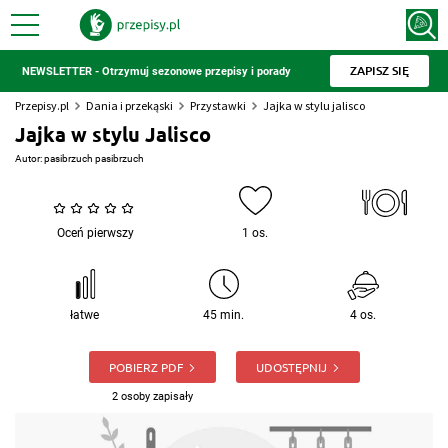
ZAPISZ SIĘ
NEWSLETTER - Otrzymuj sezonowe przepisy i porady
Przepisy.pl
Dania i przekąski
Przystawki
Jajka w stylu jalisco
Jajka w stylu Jalisco
Autor:
pasibrzuch pasibrzuch
Oceń pierwszy
1 os.
łatwe
45 min.
4 os.
POBIERZ PDF
UDOSTĘPNIJ
2 osoby zapisały