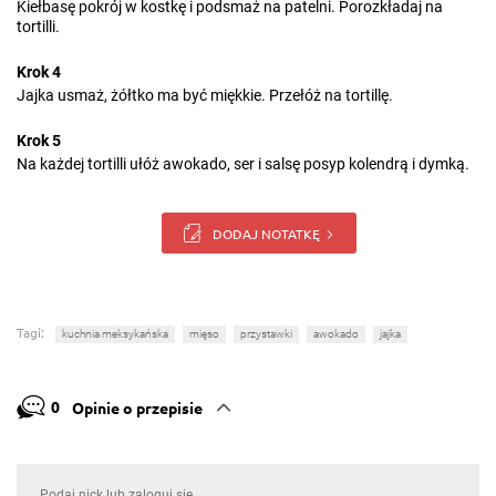
Kiełbasę pokrój w kostkę i podsmaż na patelni. Porozkładaj na
tortilli.
Krok 4
Jajka usmaż, żółtko ma być miękkie. Przełóż na tortillę.
Krok 5
Na każdej tortilli ułóż awokado, ser i salsę posyp kolendrą i dymką.
DODAJ NOTATKĘ
Tagi:
kuchnia meksykańska
mięso
przystawki
awokado
jajka
0
Opinie o przepisie