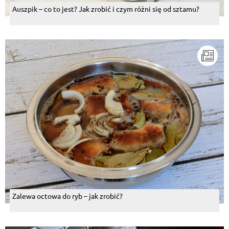
Auszpik – co to jest? Jak zrobić i czym różni się od sztamu?
Zalewa octowa do ryb – jak zrobić?