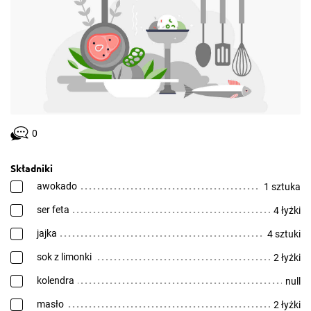
0
Składniki
awokado
1 sztuka
ser feta
4 łyżki
jajka
4 sztuki
sok z limonki
2 łyżki
kolendra
null
masło
2 łyżki