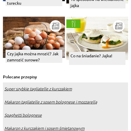
turecku
jajka
Czy jajka można mrozić? Jak
Co na śniadanie? Jajka!
zamrozić surowe?
Polecane przepisy
Super szybkie tagliatelle z kurczakiem
Makaron tagliatelle z sosem bolognese i mozzarellą
Spaghetti bolognese
Makaron z kurczakiem i sosem śmietanowym