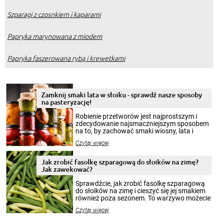
Szparagi z czosnkiem i kaparami
Papryka marynowana z miodem
Papryka faszerowana rybą i krewetkami
Zamknij smaki lata w słoiku - sprawdź nasze sposoby
na pasteryzację!
Robienie przetworów jest najprostszym i
zdecydowanie najsmaczniejszym sposobem
na to, by zachować smaki wiosny, lata i
jesieni na dłużej. Można robić setki zdjęć
Czytaj więcej
krajobrazów, by cieszyć nimi oko w sezonie
zimowym, ale to smaczny posiłek pozwoli w
pełni poczuć atmosferę cieplejszych
Jak zrobić fasolkę szparagową do słoików na zimę?
miesięcy. Przygotowanie słoików ze
Jak zawekować?
smakowitą zawartością musi obejmować
patenty, które pozwolą zachować świeżość
Sprawdźcie, jak zrobić fasolkę szparagową
przetworów.
do słoików na zimę i cieszyć się jej smakiem
również poza sezonem. To warzywo możecie
wekować na wiele sposobów. Wykorzystajcie
Czytaj więcej
nasze propozycje!