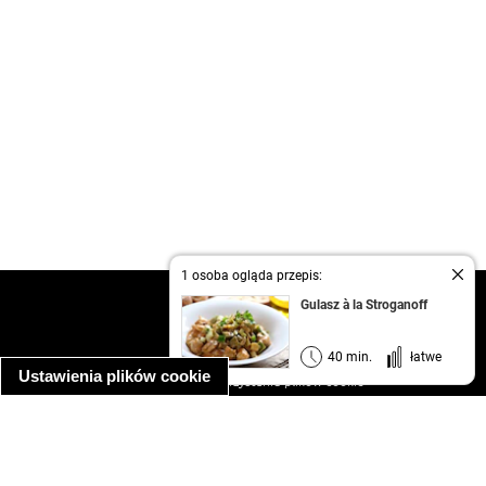
1 osoba ogląda przepis:
kontakt
Gulasz à la Stroganoff
regulamin
informacja o prywatności
40 min.
łatwe
Ustawienia plików cookie
informacja o wykorzystaniu plików cookie
ułatwienia dostępu
Najpopularniejsze przepisy