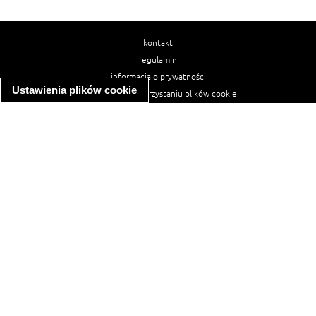
kontakt
regulamin
informacja o prywatności
Ustawienia plików cookie
informacja o wykorzystaniu plików cookie
ułatwienia dostępu
Najpopularniejsze przepisy
spaghetti bolognese
makaron z kurczakiem w sosie śmietanowym
kanapka z indykiem
ratatouille
lahmacun
mac and cheese
zupa minestrone
cannelloni ze szpinakiem i ricottą