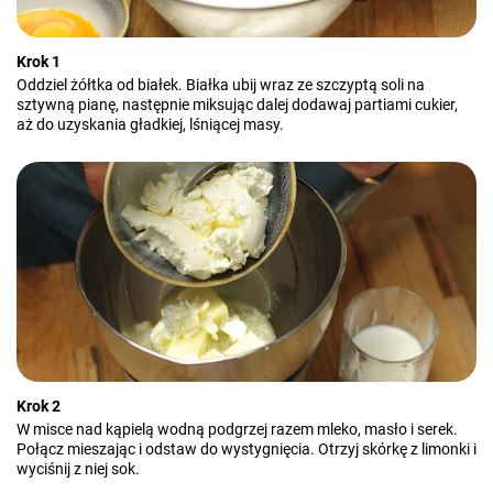
Krok 1
Oddziel żółtka od białek. Białka ubij wraz ze szczyptą soli na
sztywną pianę, następnie miksując dalej dodawaj partiami cukier,
aż do uzyskania gładkiej, lśniącej masy.
Krok 2
W misce nad kąpielą wodną podgrzej razem mleko, masło i serek.
Połącz mieszając i odstaw do wystygnięcia. Otrzyj skórkę z limonki i
wyciśnij z niej sok.