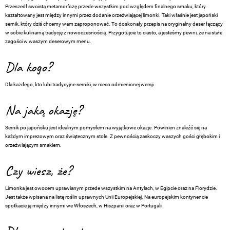
Przeszedł swoistą metamorfozę przede wszystkim pod względem finalnego smaku, który
kształtowany jest między innymi przez dodanie orzeźwiającej limonki. Taki właśnie jest japoński
sernik, który dziś chcemy wam zaproponować. To doskonały przepis na oryginalny deser łączący
w sobie kulinarną tradycję z nowoczesnością. Przygotujcie to ciasto, a jesteśmy pewni, że na stałe
zagości w waszym deserowym menu.
Dla kogo?
Dla każdego, kto lubi tradycyjne serniki, w nieco odmienionej wersji.
Na jaką okazję?
Sernik po japońsku jest idealnym pomysłem na wyjątkowe okazje. Powinien znaleźć się na
każdym imprezowym oraz świątecznym stole. Z pewnością zaskoczy waszych gości głębokim i
orzeźwiającym smakiem.
Czy wiesz, że?
Limonka jest owocem uprawianym przede wszystkim na Antylach, w Egipcie oraz na Florydzie.
Jest także wpisana na listę roślin uprawnych Unii Europejskiej. Na europejskim kontynencie
spotkacie ją między innymi we Włoszech, w Hiszpanii oraz w Portugalii.