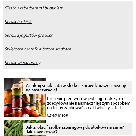
Ciasto z rabarbarem i budyniem
Sernik baskijski
Sernik z jogurtów greckich
Świąteczny sernik w trzech smakach
Sernik wielkanocny
Zamknij smaki lata w słoiku - sprawdź nasze sposoby
na pasteryzację!
Robienie przetworów jest najprostszym i
zdecydowanie najsmaczniejszym sposobem
na to, by zachować smaki wiosny, lata i
jesieni na dłużej. Można robić setki zdjęć
Czytaj więcej
krajobrazów, by cieszyć nimi oko w sezonie
zimowym, ale to smaczny posiłek pozwoli w
pełni poczuć atmosferę cieplejszych
Jak zrobić fasolkę szparagową do słoików na zimę?
miesięcy. Przygotowanie słoików ze
Jak zawekować?
smakowitą zawartością musi obejmować