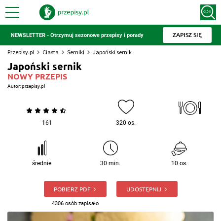
ZAPISZ SIĘ
NEWSLETTER - Otrzymuj sezonowe przepisy i porady
Przepisy.pl
Ciasta
Serniki
Japoński sernik
Japoński sernik
NOWY PRZEPIS
Autor:
przepisy.pl
161
320 os.
średnie
30 min.
10 os.
POBIERZ PDF
UDOSTĘPNIJ
4306 osób zapisało