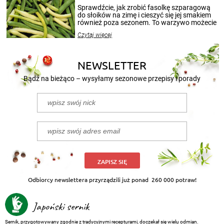
patenty, które pozwolą zachować świeżość
Sprawdźcie, jak zrobić fasolkę szparagową
przetworów.
do słoików na zimę i cieszyć się jej smakiem
również poza sezonem. To warzywo możecie
wekować na wiele sposobów. Wykorzystajcie
Czytaj więcej
nasze propozycje!
NEWSLETTER
Bądź na bieżąco – wysyłamy sezonowe przepisy i porady
ZAPISZ SIĘ
Odbiorcy newslettera przyrządzili już ponad
260 000 potraw!
Japoński sernik
Sernik, przygotowywany zgodnie z tradycyjnymi recepturami, doczekał się wielu odmian.