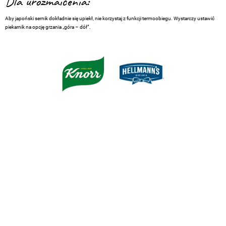
Dla urozmaicenia:
Aby japoński sernik dokładnie się upiekł, nie korzystaj z funkcji termoobiegu. Wystarczy ustawić
piekarnik na opcję grzania „góra – dół”.