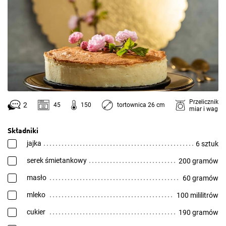
Przelicznik
2
45
150
tortownica 26 cm
miar i wag
Składniki
jajka
6 sztuk
serek śmietankowy
200 gramów
masło
60 gramów
mleko
100 mililitrów
cukier
190 gramów