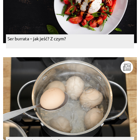
Ser burrata – jak jeść? Z czym?