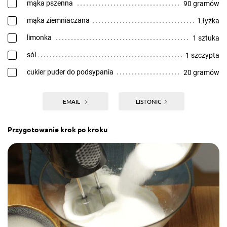
mąka pszenna
90 gramów
mąka ziemniaczana
1 łyżka
limonka
1 sztuka
sól
1 szczypta
cukier puder do podsypania
20 gramów
EMAIL
LISTONIC
Przygotowanie krok po kroku