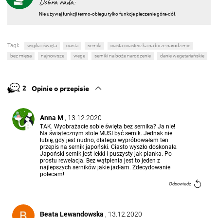
Dobra rada:
Nie używaj funkcji termo-obiegu tylko funkcje pieczenie góra-dół.
Tagi:
wigilia i święta
ciasta
serniki
ciasta i ciasteczka na boże narodzenie
bez mięsa
najnowsze
wege
serniki na boże narodzenie
danie wegetariańskie
2
Opinie o przepisie
Anna M
, 13.12.2020
TAK. Wyobrażacie sobie święta bez sernika? Ja nie!
Na świątecznym stole MUSI być sernik. Jednak nie
lubię, gdy jest nudno, dlatego wypróbowałam ten
przepis na sernik japoński. Ciasto wyszło doskonale.
Japoński sernik jest lekki i puszysty jak pianka. Po
prostu rewelacja. Bez wątpienia jest to jeden z
najlepszych serników jakie jadłam. Zdecydowanie
polecam!
Odpowiedz
Beata Lewandowska
, 13.12.2020