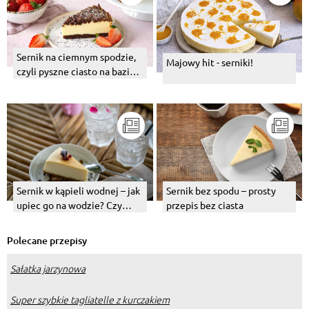
Sernik na ciemnym spodzie,
Majowy hit - serniki!
czyli pyszne ciasto na bazie
kakao lub ciasteczek
Sernik w kąpieli wodnej – jak
Sernik bez spodu – prosty
upiec go na wodzie? Czy
przepis bez ciasta
każdy sernik się nada?
Polecane przepisy
Sałatka jarzynowa
Super szybkie tagliatelle z kurczakiem