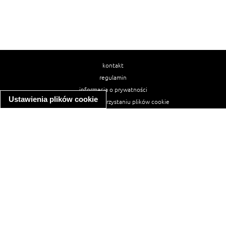
kontakt
regulamin
informacja o prywatności
Ustawienia plików cookie
informacja o wykorzystaniu plików cookie
ułatwienia dostępu
Najpopularniejsze przepisy
spaghetti bolognese
makaron z kurczakiem w sosie śmietanowym
kanapka z indykiem
ratatouille
lahmacun
mac and cheese