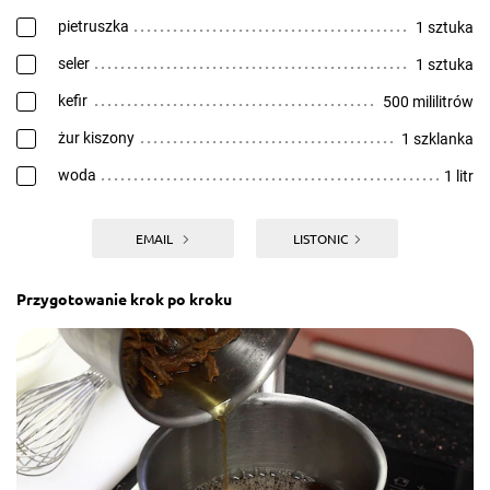
pietruszka
1 sztuka
seler
1 sztuka
kefir
500 mililitrów
żur kiszony
1 szklanka
woda
1 litr
EMAIL
LISTONIC
Przygotowanie krok po kroku