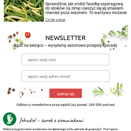
patenty, które pozwolą zachować świeżość
Sprawdźcie, jak zrobić fasolkę szparagową
przetworów.
do słoików na zimę i cieszyć się jej smakiem
również poza sezonem. To warzywo możecie
wekować na wiele sposobów. Wykorzystajcie
Czytaj więcej
nasze propozycje!
NEWSLETTER
Bądź na bieżąco – wysyłamy sezonowe przepisy i porady
ZAPISZ SIĘ
Odbiorcy newslettera przyrządzili już ponad
260 000 potraw!
Jehudiel – żurek z ziemniakami
Metod przygotowania i podawaniu świątecznego żurku jest tyle, ile gospodyń. Pod nazwa