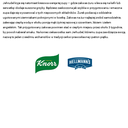
Jehrudel kryje się natomiast kresowa wersja tej zupy – gdzie zakwas żuru wlewa się na kefir lub
serwatkę i dodaje suszone grzyby. Będziesz zaskoczona jak szybka w przygotowaniu i smaczna
zupa daje się wyczarować z tych niepozornych składników. Żurek podawaj z oddzielnie
ugotowanymi ziemniakami pokrojonymi w kostkę. Zakwas na żur najlepiej zrobić samodzielnie,
zalewając ciepłą wodą w słoiku porcję mąki żytniej razowej z czosnkiem, liściem i zielem
angielskim. Tak przygotowany zakwas powinien stać w ciepłym miejscu przez około 3 tygodnie,
by powoli nabierał smaku. Na koniec ciekawostka: sam Jerhudiel, któremu zupa zawdzięcza swoją
nazwę to jeden z siedmiu archaniołów w tradycji cerkwi prawosławnej i patron piątku.