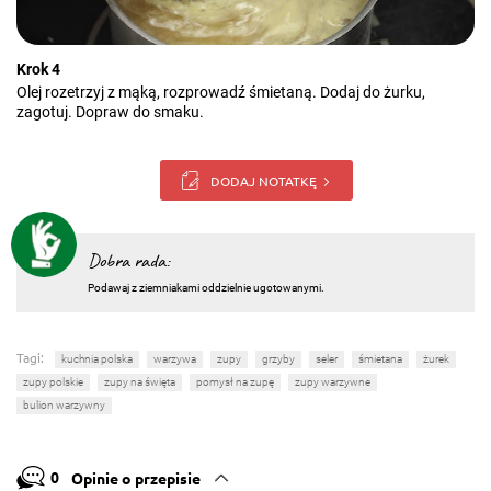
Krok 4
Olej rozetrzyj z mąką, rozprowadź śmietaną. Dodaj do żurku,
zagotuj. Dopraw do smaku.
DODAJ NOTATKĘ
Dobra rada:
Podawaj z ziemniakami oddzielnie ugotowanymi.
Tagi:
kuchnia polska
warzywa
zupy
grzyby
seler
śmietana
żurek
zupy polskie
zupy na święta
pomysł na zupę
zupy warzywne
bulion warzywny
0
Opinie o przepisie