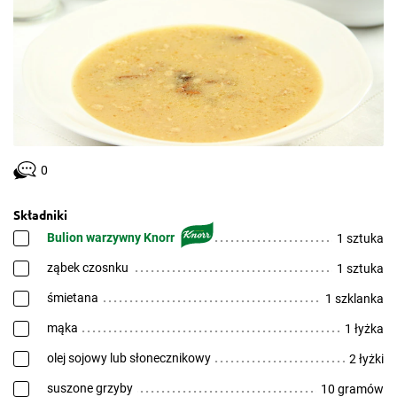
0
Składniki
Bulion warzywny Knorr
1 sztuka
ząbek czosnku
1 sztuka
śmietana
1 szklanka
mąka
1 łyżka
olej sojowy lub słonecznikowy
2 łyżki
suszone grzyby
10 gramów