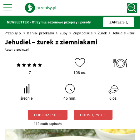
ZAPISZ SIĘ
NEWSLETTER - Otrzymuj sezonowe przepisy i porady
Przepisy.pl
Dania i przekąski
Zupy
Zupy polskie
Żurek
Jehudiel – żurek
Jehudiel – żurek z ziemniakami
Autor:
przepisy.pl
7
108 os.
średnie
45 min.
6 os.
POBIERZ PDF
UDOSTĘPNIJ
112 osób zapisało