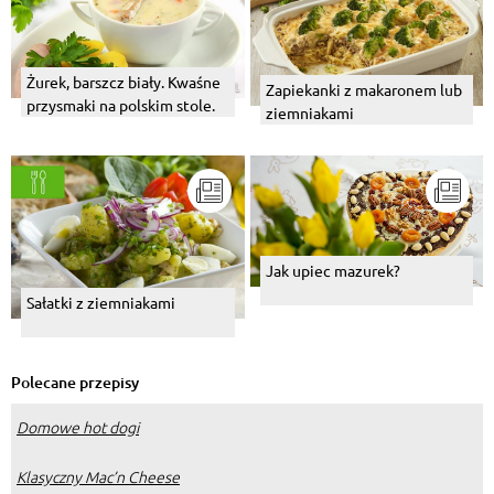
Żurek, barszcz biały. Kwaśne
Zapiekanki z makaronem lub
przysmaki na polskim stole.
ziemniakami
Jak upiec mazurek?
Sałatki z ziemniakami
Polecane przepisy
Domowe hot dogi
Klasyczny Mac’n Cheese