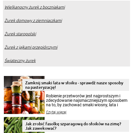
Wielkanocny żurek z boczniakami
Żurek domowy z ziemniaczkami
Żurek staropolski
Żurek z jajkami przepiórczymi
Świateczny żurek
Zamknij smaki lata w słoiku - sprawdź nasze sposoby
na pasteryzację!
Robienie przetworów jest najprostszym i
zdecydowanie najsmaczniejszym sposobem
na to, by zachować smaki wiosny, lata i
jesieni na dłużej. Można robić setki zdjęć
Czytaj więcej
krajobrazów, by cieszyć nimi oko w sezonie
zimowym, ale to smaczny posiłek pozwoli w
pełni poczuć atmosferę cieplejszych
Jak zrobić fasolkę szparagową do słoików na zimę?
miesięcy. Przygotowanie słoików ze
Jak zawekować?
smakowitą zawartością musi obejmować