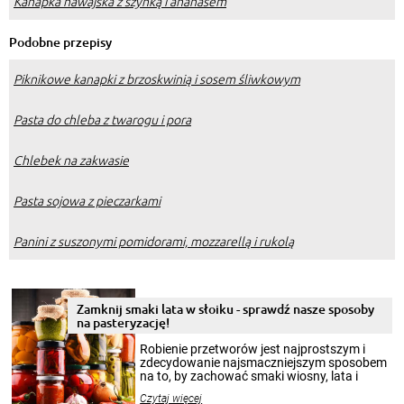
Kanapka hawajska z szynką i ananasem
Podobne przepisy
Piknikowe kanapki z brzoskwinią i sosem śliwkowym
Pasta do chleba z twarogu i pora
Chlebek na zakwasie
Pasta sojowa z pieczarkami
Panini z suszonymi pomidorami, mozzarellą i rukolą
Zamknij smaki lata w słoiku - sprawdź nasze sposoby
na pasteryzację!
Robienie przetworów jest najprostszym i
zdecydowanie najsmaczniejszym sposobem
na to, by zachować smaki wiosny, lata i
jesieni na dłużej. Można robić setki zdjęć
Czytaj więcej
krajobrazów, by cieszyć nimi oko w sezonie