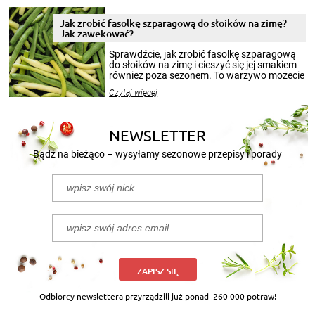
zimowym, ale to smaczny posiłek pozwoli w
pełni poczuć atmosferę cieplejszych
Jak zrobić fasolkę szparagową do słoików na zimę?
miesięcy. Przygotowanie słoików ze
Jak zawekować?
smakowitą zawartością musi obejmować
patenty, które pozwolą zachować świeżość
Sprawdźcie, jak zrobić fasolkę szparagową
przetworów.
do słoików na zimę i cieszyć się jej smakiem
również poza sezonem. To warzywo możecie
wekować na wiele sposobów. Wykorzystajcie
Czytaj więcej
nasze propozycje!
NEWSLETTER
Bądź na bieżąco – wysyłamy sezonowe przepisy i porady
ZAPISZ SIĘ
Odbiorcy newslettera przyrządzili już ponad
260 000 potraw!