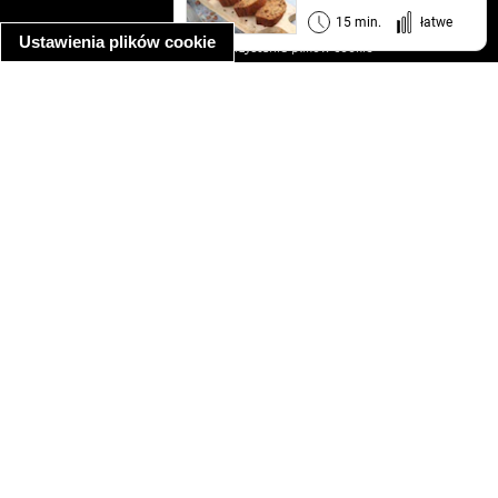
informacja o prywatności
15 min.
łatwe
Ustawienia plików cookie
informacja o wykorzystaniu plików cookie
ułatwienia dostępu
Najpopularniejsze przepisy
spaghetti bolognese
makaron z kurczakiem w sosie śmietanowym
kanapka z indykiem
ratatouille
lahmacun
mac and cheese
zupa minestrone
cannelloni ze szpinakiem i ricottą
spaghetti przepisy
makaron z kurczakiem
tagliatelle z kurczakiem