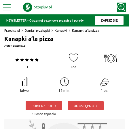
ZAPISZ SIĘ
NEWSLETTER - Otrzymuj sezonowe przepisy i porady
Przepisy.pl
Dania i przekąski
Kanapki
Kanapki a’la pizza
Kanapki a’la pizza
Autor:
przepisy.pl
1
0 os.
łatwe
15 min.
1 os.
POBIERZ PDF
UDOSTĘPNIJ
19 osób zapisało