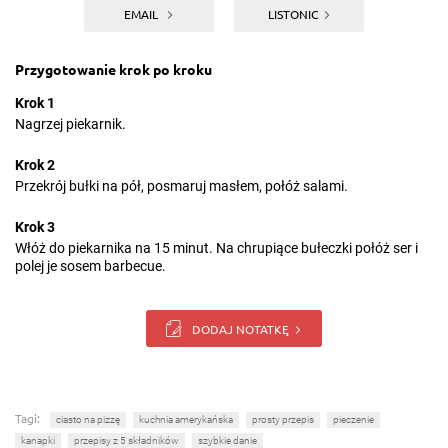
EMAIL
LISTONIC
Przygotowanie krok po kroku
Krok 1
Nagrzej piekarnik.
Krok 2
Przekrój bułki na pół, posmaruj masłem, połóż salami.
Krok 3
Włóż do piekarnika na 15 minut. Na chrupiące bułeczki połóż ser i
polej je sosem barbecue.
DODAJ NOTATKĘ
Tagi:
ciasto na pizzę
kuchnia amerykańska
prosty przepis
pieczenie
kanapki
przepisy z 5 składników
szybkie danie