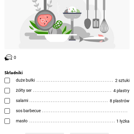
0
Składniki
duże bułki
2 sztuki
żółty ser
4 plastry
salami
8 plastrów
sos barbecue
masło
1 łyżka