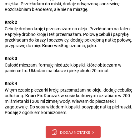
miękka. Przekładam do miski, dodaję odsączoną soczewicę.
Rozdrabniam blenderem, ale nie na miazgę.
Krok 2
Cebulę drobno kroję i przesmażam na oleju. Przekładam na talerz.
Paprykę drobno kroję i też przesmażam. Połowę cebuli i paprykę
przekładam do kaszy i soczewicy, dodaję pokrojoną natkę połowę,
przyprawę do mięs
Knorr
według uznania, jajko.
Krok 3
Całość mieszam, formuję nieduże klopsiki, które obtaczam w
panierce fix. Układam na blasze i piekę około 20 minut
Krok 4
W tym czasie pieczarki kroję, przesmażam na oleju, dodaję cebulkę
odłożoną.
Knorr
Fix Kurczak w sosie kurkowym rozrabiam w 200
ml śmietanki i 200 ml zimnej wody. Wlewam do pieczarek i
zagotowuję. Do sosu wkładam klopsiki, posypuję natką pietruszki.
Podaję z ogórkiem korniszonem.
DODAJ NOTATKĘ