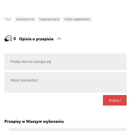
Tagi:
dania główne
kasza gryczana
obiad wegetariański
0
Opinie o przepisie
DODAJ
Przepisy w Waszym wykonaniu