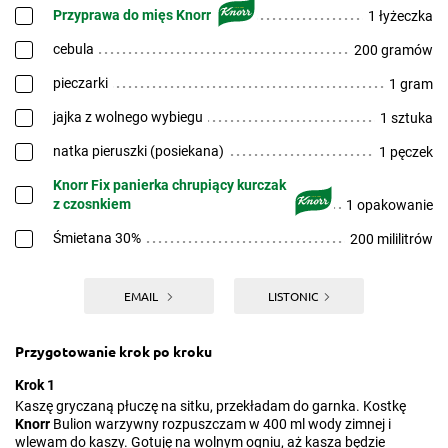
Przyprawa do mięs Knorr
1 łyżeczka
cebula
200 gramów
pieczarki
1 gram
jajka z wolnego wybiegu
1 sztuka
natka pieruszki (posiekana)
1 pęczek
Knorr Fix panierka chrupiący kurczak
z czosnkiem
1 opakowanie
Śmietana 30%
200 mililitrów
EMAIL
LISTONIC
Przygotowanie krok po kroku
Krok 1
Kaszę gryczaną płuczę na sitku, przekładam do garnka. Kostkę
Knorr
Bulion warzywny rozpuszczam w 400 ml wody zimnej i
wlewam do kaszy. Gotuję na wolnym ogniu, aż kasza będzie