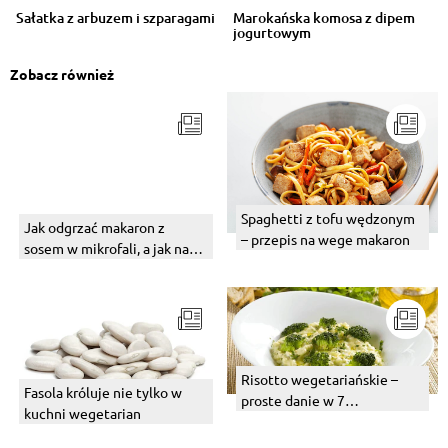
Sałatka z arbuzem i szparagami
Marokańska komosa z dipem
jogurtowym
Zobacz również
Spaghetti z tofu wędzonym
Jak odgrzać makaron z
– przepis na wege makaron
sosem w mikrofali, a jak na
patelni?
Risotto wegetariańskie –
Fasola króluje nie tylko w
proste danie w 7
kuchni wegetarian
warzywnych wersjach