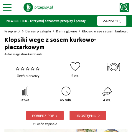
ZAPISZ SIĘ
NEWSLETTER - Otrzymuj sezonowe przepisy i porady
Przepisy.pl
Dania i przekąski
Dania główne
Klopsiki wege z sosem kurkowo-
Klopsiki wege z sosem kurkowo-
pieczarkowym
Autor:
magdalena kaczmarek
Oceń pierwszy
2 os.
łatwe
45 min.
4 os.
POBIERZ PDF
UDOSTĘPNIJ
19 osób zapisało