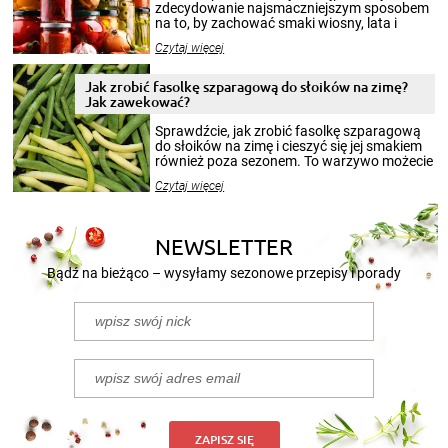
zdecydowanie najsmaczniejszym sposobem
na to, by zachować smaki wiosny, lata i
jesieni na dłużej. Można robić setki zdjęć
Czytaj więcej
krajobrazów, by cieszyć nimi oko w sezonie
zimowym, ale to smaczny posiłek pozwoli w
pełni poczuć atmosferę cieplejszych
Jak zrobić fasolkę szparagową do słoików na zimę?
miesięcy. Przygotowanie słoików ze
Jak zawekować?
smakowitą zawartością musi obejmować
patenty, które pozwolą zachować świeżość
Sprawdźcie, jak zrobić fasolkę szparagową
przetworów.
do słoików na zimę i cieszyć się jej smakiem
również poza sezonem. To warzywo możecie
wekować na wiele sposobów. Wykorzystajcie
Czytaj więcej
nasze propozycje!
NEWSLETTER
Bądź na bieżąco – wysyłamy sezonowe przepisy i porady
ZAPISZ SIĘ