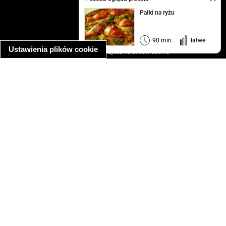
Pałki na ryżu
kontakt
regulamin
informacja o prywatności
90 min.
łatwe
Ustawienia plików cookie
informacja o wykorzystaniu plików cookie
ułatwienia dostępu
Najpopularniejsze przepisy
spaghetti bolognese
makaron z kurczakiem w sosie śmietanowym
kanapka z indykiem
ratatouille
lahmacun
mac and cheese
zupa minestrone
cannelloni ze szpinakiem i ricottą
spaghetti przepisy