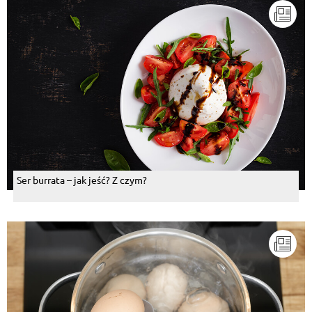
Ser burrata – jak jeść? Z czym?