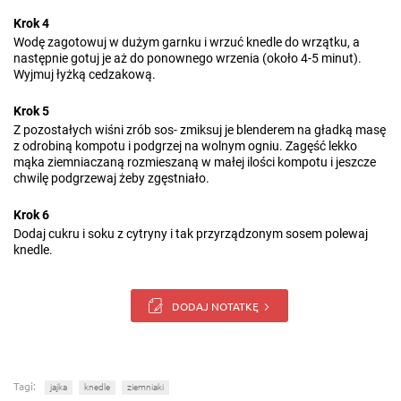
Krok 4
Wodę zagotowuj w dużym garnku i wrzuć knedle do wrzątku, a
następnie gotuj je aż do ponownego wrzenia (około 4-5 minut).
Wyjmuj łyżką cedzakową.
Krok 5
Z pozostałych wiśni zrób sos- zmiksuj je blenderem na gładką masę
z odrobiną kompotu i podgrzej na wolnym ogniu. Zagęść lekko
mąka ziemniaczaną rozmieszaną w małej ilości kompotu i jeszcze
chwilę podgrzewaj żeby zgęstniało.
Krok 6
Dodaj cukru i soku z cytryny i tak przyrządzonym sosem polewaj
knedle.
DODAJ NOTATKĘ
Tagi:
jajka
knedle
ziemniaki