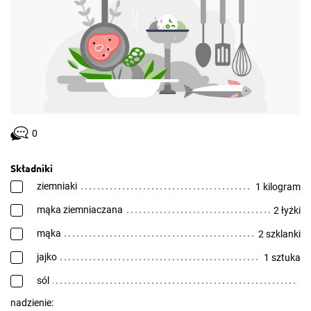
0
Składniki
ziemniaki
1 kilogram
mąka ziemniaczana
2 łyżki
mąka
2 szklanki
jajko
1 sztuka
sól
nadzienie: