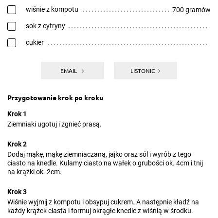
wiśnie z kompotu
700 gramów
sok z cytryny
cukier
EMAIL
LISTONIC
Przygotowanie krok po kroku
Krok 1
Ziemniaki ugotuj i zgnieć prasą.
Krok 2
Dodaj mąkę, mąkę ziemniaczaną, jajko oraz sól i wyrób z tego
ciasto na knedle. Kulamy ciasto na wałek o grubości ok. 4cm i tnij
na krążki ok. 2cm.
Krok 3
Wiśnie wyjmij z kompotu i obsypuj cukrem. A następnie kładź na
każdy krążek ciasta i formuj okrągłe knedle z wiśnią w środku.