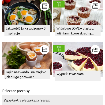
Jak zrobić jajka sadzone – 3
Wiśniowe LOVE – ciasta z
inspiracje
wiśniami, które skradną
Twoje serce
Jajko na twardo i na miękko –
Wypieki z wiśniami
jak długo gotować?
Polecane przepisy
Zapiekanki z pieczarkami i serem