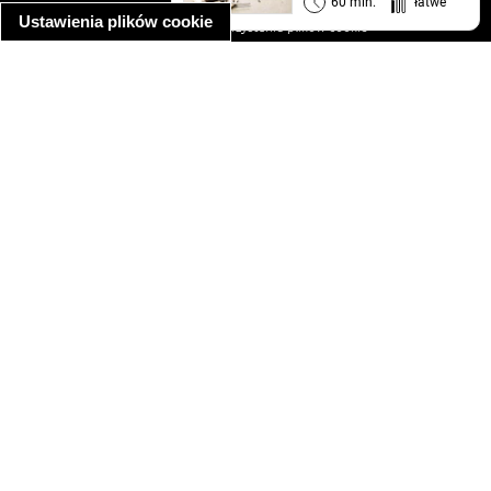
informacja o prywatności
60 min.
łatwe
Ustawienia plików cookie
informacja o wykorzystaniu plików cookie
ułatwienia dostępu
Najpopularniejsze przepisy
spaghetti bolognese
makaron z kurczakiem w sosie śmietanowym
kanapka z indykiem
ratatouille
lahmacun
mac and cheese
zupa minestrone
cannelloni ze szpinakiem i ricottą
spaghetti przepisy
makaron z kurczakiem
tagliatelle z kurczakiem
hot dog