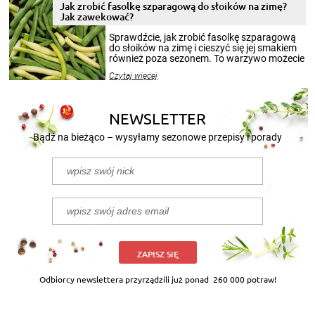
pełni poczuć atmosferę cieplejszych
Jak zrobić fasolkę szparagową do słoików na zimę?
miesięcy. Przygotowanie słoików ze
Jak zawekować?
smakowitą zawartością musi obejmować
patenty, które pozwolą zachować świeżość
Sprawdźcie, jak zrobić fasolkę szparagową
przetworów.
do słoików na zimę i cieszyć się jej smakiem
również poza sezonem. To warzywo możecie
wekować na wiele sposobów. Wykorzystajcie
Czytaj więcej
nasze propozycje!
NEWSLETTER
Bądź na bieżąco – wysyłamy sezonowe przepisy i porady
ZAPISZ SIĘ
Odbiorcy newslettera przyrządzili już ponad
260 000 potraw!