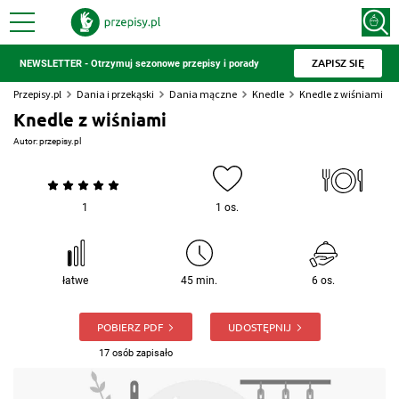
ZAPISZ SIĘ
NEWSLETTER - Otrzymuj sezonowe przepisy i porady
Przepisy.pl
Dania i przekąski
Dania mączne
Knedle
Knedle z wiśniami
Knedle z wiśniami
Autor:
przepisy.pl
1
1 os.
łatwe
45 min.
6 os.
POBIERZ PDF
UDOSTĘPNIJ
17 osób zapisało