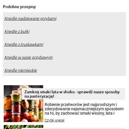
Podobne przepisy
Knedle nadziewane grzybami
Knedle z bułki
Knedle z truskawkami
Knedle w sosie grzybowym
Knedle niemieckie
Zamknij smaki lata w słoiku - sprawdź nasze sposoby
na pasteryzację!
Robienie przetworów jest najprostszym i
zdecydowanie najsmaczniejszym sposobem
na to, by zachować smaki wiosny, lata i
jesieni na dłużej. Można robić setki zdjęć
Czytaj więcej
krajobrazów, by cieszyć nimi oko w sezonie
zimowym, ale to smaczny posiłek pozwoli w