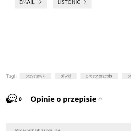
EMAIL
LISTONIC
Tagi:
przystawki
śliwki
prosty przepis
p
Opinie o przepisie
0