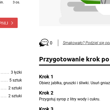
in.
3 os.
PNIJ
0
Smakowało? Podziel się op
Przygotowanie krok po
3 łyżki
Krok 1
5 sztuk
Obierz jabłka, gruszki i śliwki. Usuń gnia
2 sztuki
Krok 2
2 sztuki
Przygotuj syrop z litry wody i cukru.
Krok 3