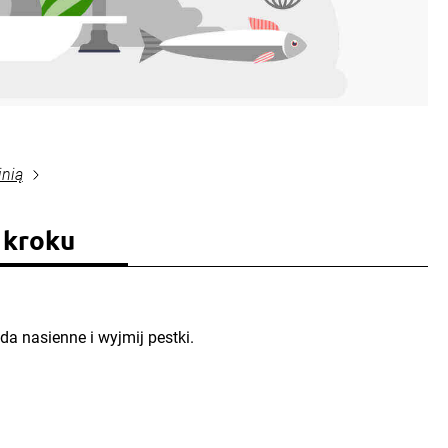
inią
 kroku
zda nasienne i wyjmij pestki.