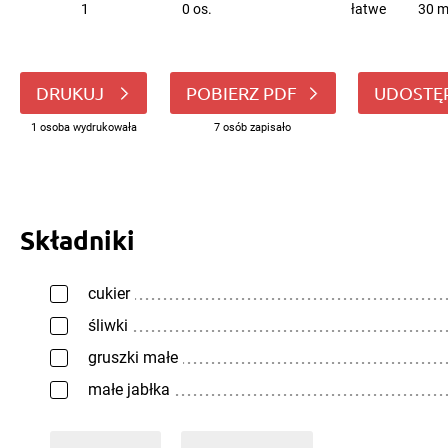
1
0 os.
łatwe
30 m
DRUKUJ
POBIERZ PDF
UDOSTĘ
1 osoba wydrukowała
7 osób zapisało
Składniki
cukier
śliwki
gruszki małe
małe jabłka