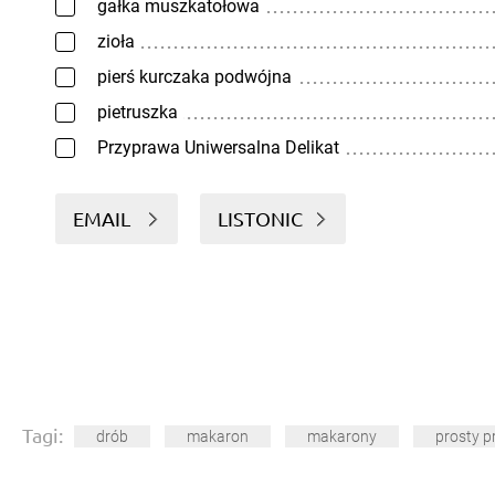
gałka muszkatołowa
zioła
pierś kurczaka podwójna
pietruszka
Przyprawa Uniwersalna Delikat
EMAIL
LISTONIC
Tagi:
drób
makaron
makarony
prosty p