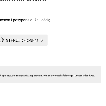
osem i posypane dużą ilością
STERUJ GŁOSEM
ć, opłucz ją, ułóż na ręczniku papierowym, włóż do woreczka foliowego i umieśc w lodówce.