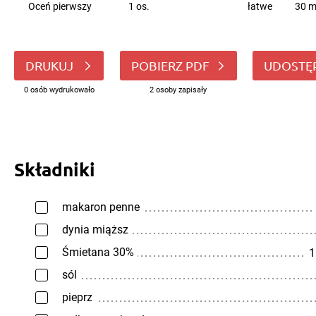
Oceń pierwszy
1 os.
łatwe
30 m
DRUKUJ
POBIERZ PDF
UDOSTĘ
0 osób wydrukowało
2 osoby zapisały
Składniki
makaron penne
dynia miąższ
Śmietana 30%
1
sól
pieprz