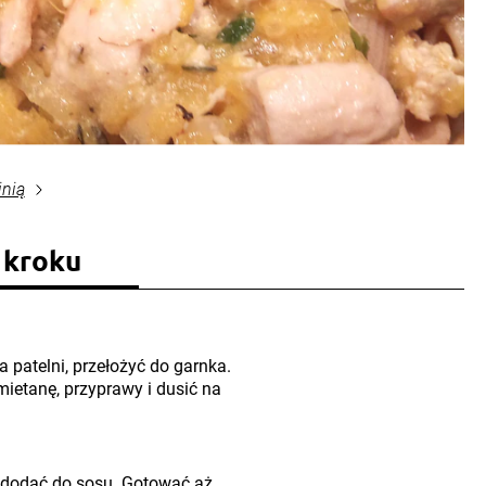
inią
 kroku
patelni, przełożyć do garnka.
ietanę, przyprawy i dusić na
 dodać do sosu. Gotować aż