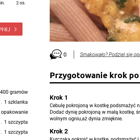
in.
2 os.
PNIJ
0
Smakowało? Podziel się op
Przygotowanie krok po
400 gramów
Krok 1
1 szklanka
Cebulę pokrojoną w kostkę podsmażyć na 
 opakowanie
Dodać dynię pokrojoną w małą kostkę, śm
wolnym ogniu,aż dynia zmięknie.
1 szczypta
Krok 2
1 szczypta
Kurczaka pokroić w kostkę, podsmażyć i