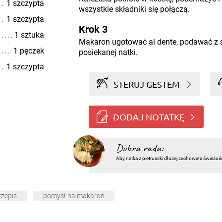
1 szczypta
wszystkie składniki się połączą.
1 szczypta
Krok 3
1 sztuka
Makaron ugotować al dente, podawać z s
1 pęczek
posiekanej natki.
1 szczypta
STERUJ GESTEM
DODAJ NOTATKĘ
Dobra rada:
Aby natka z pietruszki dłużej zachowała świeżoś
rzepis
pomysł na makaron