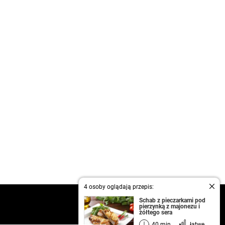
4 osoby oglądają przepis:
kontakt
Schab z pieczarkami pod
pierzynką z majonezu i
regulamin
żółtego sera
informacja o prywatności
40 min.
łatwe