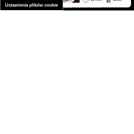
Ustawienia plików cookie
informacja o wykorzystaniu plików cookie
ułatwienia dostępu
Najpopularniejsze przepisy
spaghetti bolognese
makaron z kurczakiem w sosie śmietanowym
kanapka z indykiem
ratatouille
lahmacun
mac and cheese
zupa minestrone
cannelloni ze szpinakiem i ricottą
spaghetti przepisy
makaron z kurczakiem
tagliatelle z kurczakiem
hot dog