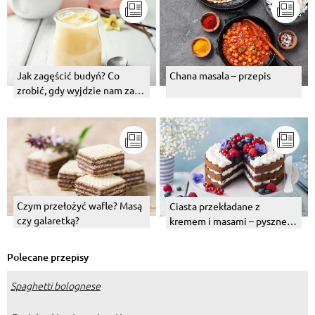
Jak zagęścić budyń? Co
Chana masala – przepis
zrobić, gdy wyjdzie nam za
rzadka masa budyniowa?
Czym przełożyć wafle? Masą
Ciasta przekładane z
czy galaretką?
kremem i masami – pyszne
pomysły na deser
Polecane przepisy
Spaghetti bolognese