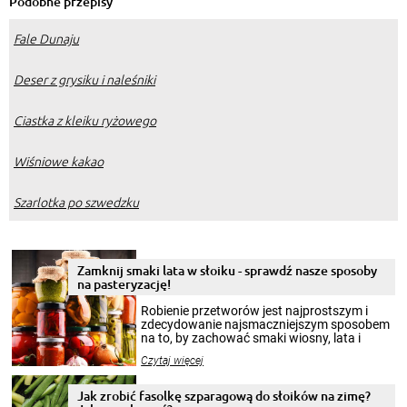
Podobne przepisy
Fale Dunaju
Deser z grysiku i naleśniki
Ciastka z kleiku ryżowego
Wiśniowe kakao
Szarlotka po szwedzku
Zamknij smaki lata w słoiku - sprawdź nasze sposoby
na pasteryzację!
Robienie przetworów jest najprostszym i
zdecydowanie najsmaczniejszym sposobem
na to, by zachować smaki wiosny, lata i
jesieni na dłużej. Można robić setki zdjęć
Czytaj więcej
krajobrazów, by cieszyć nimi oko w sezonie
zimowym, ale to smaczny posiłek pozwoli w
pełni poczuć atmosferę cieplejszych
Jak zrobić fasolkę szparagową do słoików na zimę?
miesięcy. Przygotowanie słoików ze