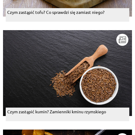
Czym zastąpić tofu? Co sprawdzi się zamiast niego?
Czym zastąpić kumin? Zamienniki kminu rzymskiego