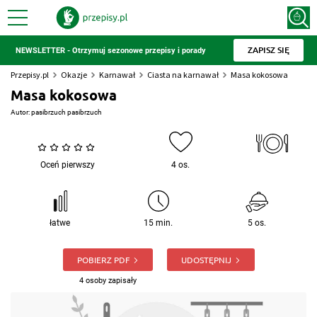
ZAPISZ SIĘ
NEWSLETTER - Otrzymuj sezonowe przepisy i porady
Przepisy.pl
Okazje
Karnawał
Ciasta na karnawał
Masa kokosowa
Masa kokosowa
Autor:
pasibrzuch pasibrzuch
Oceń pierwszy
4 os.
łatwe
15 min.
5 os.
POBIERZ PDF
UDOSTĘPNIJ
4 osoby zapisały