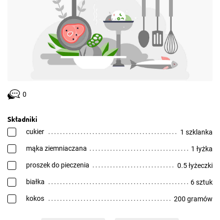
0
Składniki
cukier
1 szklanka
mąka ziemniaczana
1 łyżka
proszek do pieczenia
0.5 łyżeczki
białka
6 sztuk
kokos
200 gramów