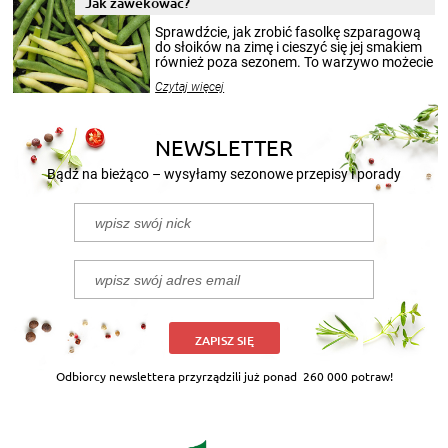
Jak zawekować?
smakowitą zawartością musi obejmować
patenty, które pozwolą zachować świeżość
Sprawdźcie, jak zrobić fasolkę szparagową
przetworów.
do słoików na zimę i cieszyć się jej smakiem
również poza sezonem. To warzywo możecie
wekować na wiele sposobów. Wykorzystajcie
Czytaj więcej
nasze propozycje!
NEWSLETTER
Bądź na bieżąco – wysyłamy sezonowe przepisy i porady
ZAPISZ SIĘ
Odbiorcy newslettera przyrządzili już ponad
260 000 potraw!