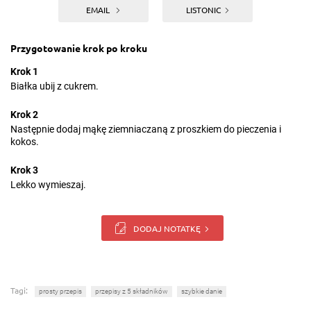
EMAIL
LISTONIC
Przygotowanie krok po kroku
Krok 1
Białka ubij z cukrem.
Krok 2
Następnie dodaj mąkę ziemniaczaną z proszkiem do pieczenia i
kokos.
Krok 3
Lekko wymieszaj.
DODAJ NOTATKĘ
Tagi:
prosty przepis
przepisy z 5 składników
szybkie danie