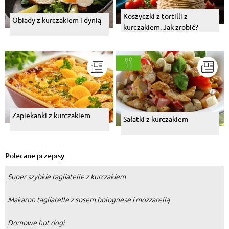
Koszyczki z tortilli z
Obiady z kurczakiem i dynią
kurczakiem. Jak zrobić?
Zapiekanki z kurczakiem
Sałatki z kurczakiem
Polecane przepisy
Super szybkie tagliatelle z kurczakiem
Makaron tagliatelle z sosem bolognese i mozzarellą
Domowe hot dogi