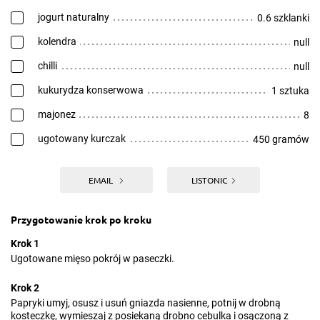
jogurt naturalny
0.6 szklanki
kolendra
null
chilli
null
kukurydza konserwowa
1 sztuka
majonez
8
ugotowany kurczak
450 gramów
EMAIL
LISTONIC
Przygotowanie krok po kroku
Krok 1
Ugotowane mięso pokrój w paseczki.
Krok 2
Papryki umyj, osusz i usuń gniazda nasienne, potnij w drobną
kosteczkę, wymieszaj z posiekaną drobno cebulka i osączoną z