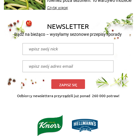
również poza sezonem. To warzywo możecie
wekować na wiele sposobów. Wykorzystajcie
Czytaj więcej
nasze propozycje!
NEWSLETTER
Bądź na bieżąco – wysyłamy sezonowe przepisy i porady
ZAPISZ SIĘ
Odbiorcy newslettera przyrządzili już ponad
260 000 potraw!