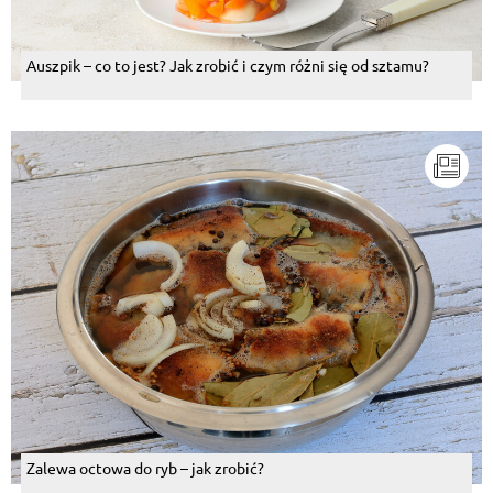
Auszpik – co to jest? Jak zrobić i czym różni się od sztamu?
Zalewa octowa do ryb – jak zrobić?