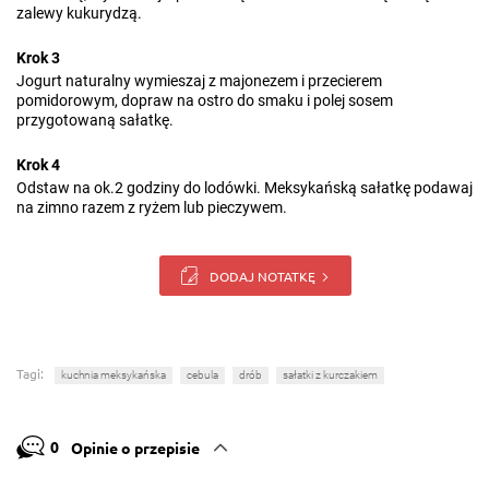
zalewy kukurydzą.
Krok 3
Jogurt naturalny wymieszaj z majonezem i przecierem
pomidorowym, dopraw na ostro do smaku i polej sosem
przygotowaną sałatkę.
Krok 4
Odstaw na ok.2 godziny do lodówki. Meksykańską sałatkę podawaj
na zimno razem z ryżem lub pieczywem.
DODAJ NOTATKĘ
Tagi:
kuchnia meksykańska
cebula
drób
sałatki z kurczakiem
0
Opinie o przepisie