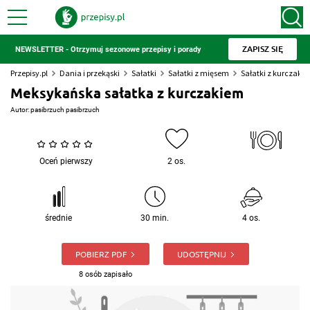
ZAPISZ SIĘ
NEWSLETTER - Otrzymuj sezonowe przepisy i porady
Przepisy.pl
Dania i przekąski
Sałatki
Sałatki z mięsem
Sałatki z kurczaki
Meksykańska sałatka z kurczakiem
Autor:
pasibrzuch pasibrzuch
Oceń pierwszy
2 os.
średnie
30 min.
4 os.
POBIERZ PDF
UDOSTĘPNIJ
8 osób zapisało