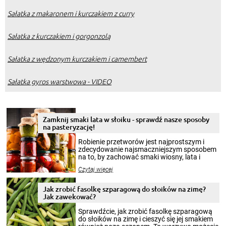
Sałatka z makaronem i kurczakiem z curry
Sałatka z kurczakiem i gorgonzolą
Sałatka z wędzonym kurczakiem i camembert
Sałatka gyros warstwowa - VIDEO
Zamknij smaki lata w słoiku - sprawdź nasze sposoby
na pasteryzację!
Robienie przetworów jest najprostszym i
zdecydowanie najsmaczniejszym sposobem
na to, by zachować smaki wiosny, lata i
jesieni na dłużej. Można robić setki zdjęć
Czytaj więcej
krajobrazów, by cieszyć nimi oko w sezonie
zimowym, ale to smaczny posiłek pozwoli w
pełni poczuć atmosferę cieplejszych
Jak zrobić fasolkę szparagową do słoików na zimę?
miesięcy. Przygotowanie słoików ze
Jak zawekować?
smakowitą zawartością musi obejmować
patenty, które pozwolą zachować świeżość
Sprawdźcie, jak zrobić fasolkę szparagową
przetworów.
do słoików na zimę i cieszyć się jej smakiem