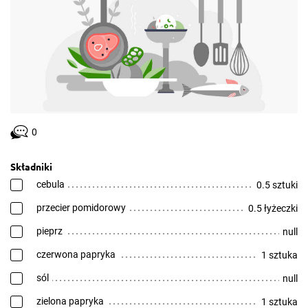
0
Składniki
cebula
0.5 sztuki
przecier pomidorowy
0.5 łyżeczki
pieprz
null
czerwona papryka
1 sztuka
sól
null
zielona papryka
1 sztuka