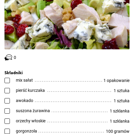
0
Składniki
mix sałat
1 opakowanie
pierść kurczaka
1 sztuka
awokado
1 sztuka
suszona żurawina
1 szklanka
orzechy włoskie
1 szklanka
gorgonzola
100 gramów