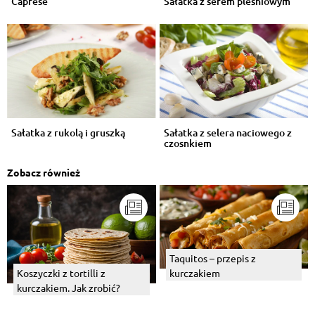
Caprese
Sałatka z serem pleśniowym
Sałatka z rukolą i gruszką
Sałatka z selera naciowego z
czosnkiem
Zobacz również
Taquitos – przepis z
kurczakiem
Koszyczki z tortilli z
kurczakiem. Jak zrobić?