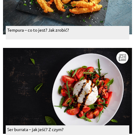
Tempura – co to jest? Jak zrobić?
Ser burrata – jak jeść? Z czym?