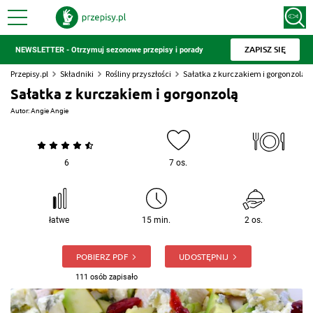
ZAPISZ SIĘ
NEWSLETTER - Otrzymuj sezonowe przepisy i porady
Przepisy.pl
Składniki
Rośliny przyszłości
Sałatka z kurczakiem i gorgonzolą
Sałatka z kurczakiem i gorgonzolą
Autor:
Angie Angie
6
7 os.
łatwe
15 min.
2 os.
POBIERZ PDF
UDOSTĘPNIJ
111 osób zapisało