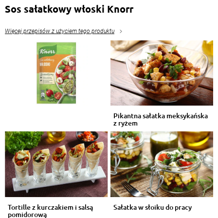
Sos sałatkowy włoski Knorr
Więcej przepisów z użyciem tego produktu
Pikantna sałatka meksykańska
z ryżem
Tortille z kurczakiem i salsą
Sałatka w słoiku do pracy
pomidorową