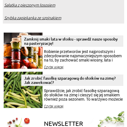
Sałatka z pieczonym łososiem
Szybka zapiekanka ze szpinakiem
Zamknij smaki lata w słoiku - sprawdź nasze sposoby
na pasteryzację!
Robienie przetworów jest najprostszym i
zdecydowanie najsmaczniejszym sposobem
na to, by zachować smaki wiosny, lata i
jesieni na dłużej. Można robić setki zdjęć
Czytaj więcej
krajobrazów, by cieszyć nimi oko w sezonie
zimowym, ale to smaczny posiłek pozwoli w
pełni poczuć atmosferę cieplejszych
Jak zrobić fasolkę szparagową do słoików na zimę?
miesięcy. Przygotowanie słoików ze
Jak zawekować?
smakowitą zawartością musi obejmować
patenty, które pozwolą zachować świeżość
Sprawdźcie, jak zrobić fasolkę szparagową
przetworów.
do słoików na zimę i cieszyć się jej smakiem
również poza sezonem. To warzywo możecie
wekować na wiele sposobów. Wykorzystajcie
Czytaj więcej
nasze propozycje!
NEWSLETTER