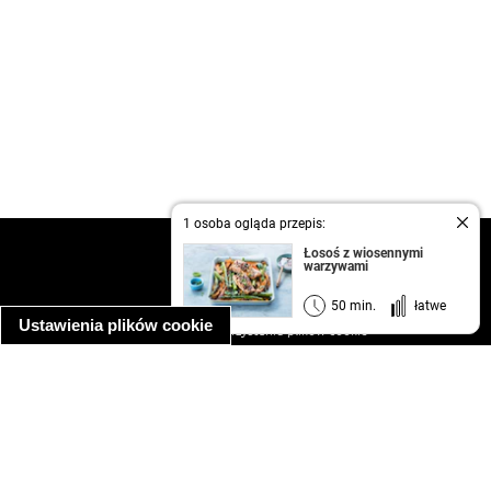
1 osoba ogląda przepis:
kontakt
Łosoś z wiosennymi
warzywami
regulamin
informacja o prywatności
50 min.
łatwe
Ustawienia plików cookie
informacja o wykorzystaniu plików cookie
ułatwienia dostępu
Najpopularniejsze przepisy
spaghetti bolognese
makaron z kurczakiem w sosie śmietanowym