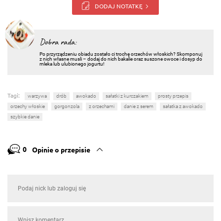
DODAJ NOTATKĘ
Dobra rada:
Po przyrządzeniu obiadu zostało ci trochę orzechów włoskich? Skomponuj
z nich własne musli – dodaj do nich bakalie oraz suszone owoce i dosyp do
mleka lub ulubionego jogurtu!
Tagi:
warzywa
drób
awokado
sałatki z kurczakiem
prosty przepis
orzechy włoskie
gorgonzola
z orzechami
danie z serem
sałatka z awokado
szybkie danie
0
Opinie o przepisie