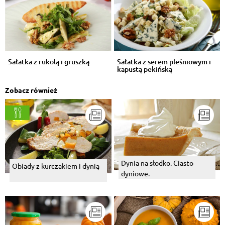
Sałatka z rukolą i gruszką
Sałatka z serem pleśniowym i
kapustą pekińską
Zobacz również
Dynia na słodko. Ciasto
Obiady z kurczakiem i dynią
dyniowe.