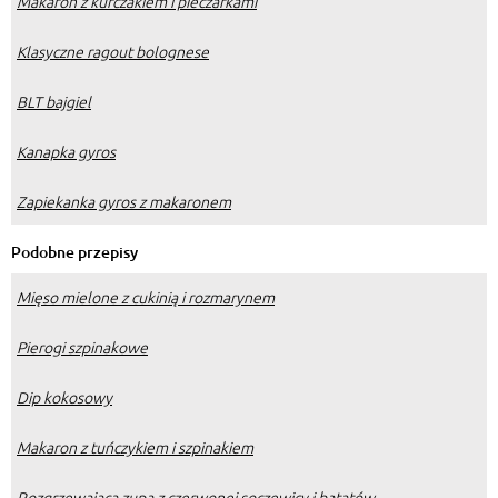
Makaron z kurczakiem i pieczarkami
Klasyczne ragout bolognese
BLT bajgiel
Kanapka gyros
Zapiekanka gyros z makaronem
Podobne przepisy
Mięso mielone z cukinią i rozmarynem
Pierogi szpinakowe
Dip kokosowy
Makaron z tuńczykiem i szpinakiem
Rozgrzewająca zupa z czerwonej soczewicy i batatów