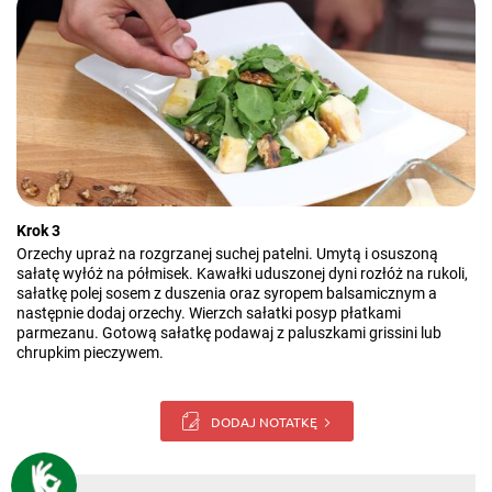
Krok 3
Orzechy upraż na rozgrzanej suchej patelni. Umytą i osuszoną
sałatę wyłóż na półmisek. Kawałki uduszonej dyni rozłóż na rukoli,
sałatkę polej sosem z duszenia oraz syropem balsamicznym a
następnie dodaj orzechy. Wierzch sałatki posyp płatkami
parmezanu. Gotową sałatkę podawaj z paluszkami grissini lub
chrupkim pieczywem.
DODAJ NOTATKĘ