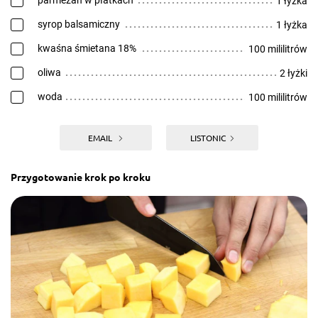
parmezan w płatkach
1 łyżka
syrop balsamiczny
1 łyżka
kwaśna śmietana 18%
100 mililitrów
oliwa
2 łyżki
woda
100 mililitrów
EMAIL
LISTONIC
Przygotowanie krok po kroku