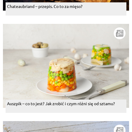
Chateaubriand – przepis. Co to za mięso?
Auszpik – co to jest? Jak zrobić i czym różni się od sztamu?