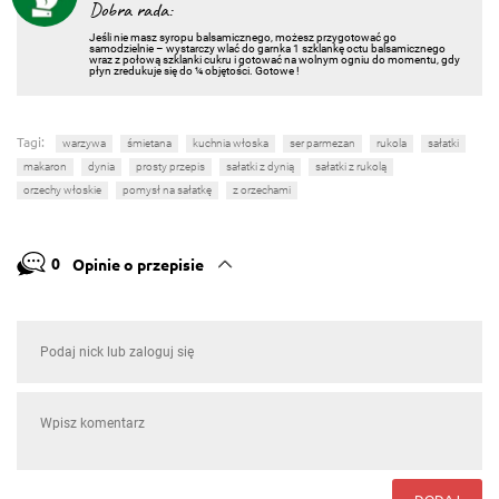
Dobra rada:
Jeśli nie masz syropu balsamicznego, możesz przygotować go
samodzielnie – wystarczy wlać do garnka 1 szklankę octu balsamicznego
wraz z połową szklanki cukru i gotować na wolnym ogniu do momentu, gdy
płyn zredukuje się do ¼ objętości. Gotowe !
Tagi:
warzywa
śmietana
kuchnia włoska
ser parmezan
rukola
sałatki
makaron
dynia
prosty przepis
sałatki z dynią
sałatki z rukolą
orzechy włoskie
pomysł na sałatkę
z orzechami
0
Opinie o przepisie