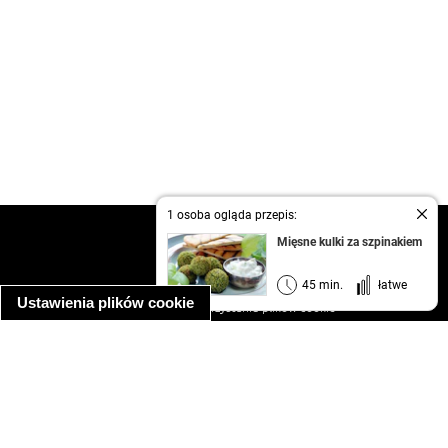
1 osoba ogląda przepis:
kontakt
Mięsne kulki za szpinakiem
regulamin
informacja o prywatności
45 min.
łatwe
Ustawienia plików cookie
informacja o wykorzystaniu plików cookie
ułatwienia dostępu
Najpopularniejsze przepisy
spaghetti bolognese
makaron z kurczakiem w sosie śmietanowym