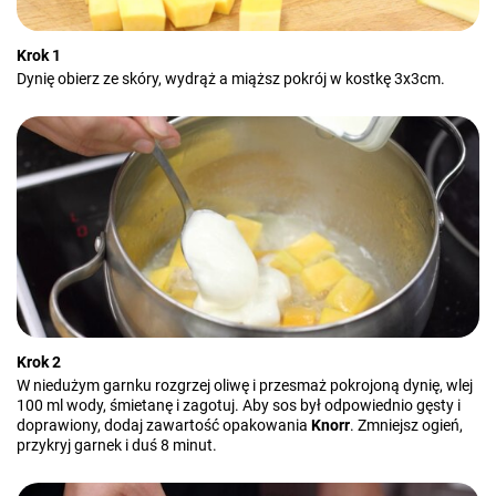
Krok 1
Dynię obierz ze skóry, wydrąż a miąższ pokrój w kostkę 3x3cm.
Krok 2
W niedużym garnku rozgrzej oliwę i przesmaż pokrojoną dynię, wlej
100 ml wody, śmietanę i zagotuj. Aby sos był odpowiednio gęsty i
doprawiony, dodaj zawartość opakowania
Knorr
. Zmniejsz ogień,
przykryj garnek i duś 8 minut.