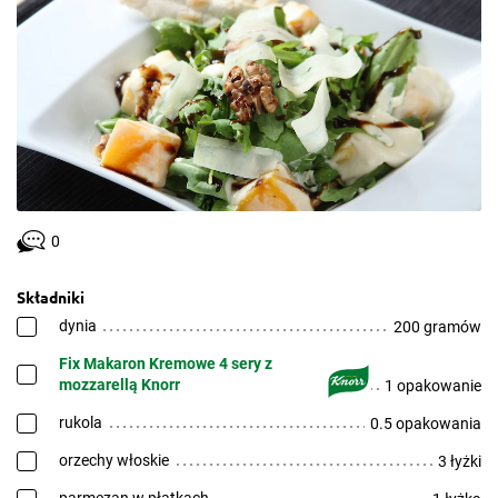
0
Składniki
dynia
200 gramów
Fix Makaron Kremowe 4 sery z
mozzarellą Knorr
1 opakowanie
rukola
0.5 opakowania
orzechy włoskie
3 łyżki