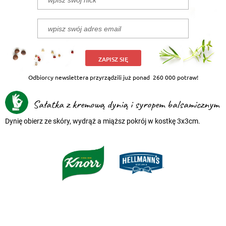
ZAPISZ SIĘ
Odbiorcy newslettera przyrządzili już ponad
260 000 potraw!
Sałatka z kremową dynią i syropem balsamicznym
Dynię obierz ze skóry, wydrąż a miąższ pokrój w kostkę 3x3cm.