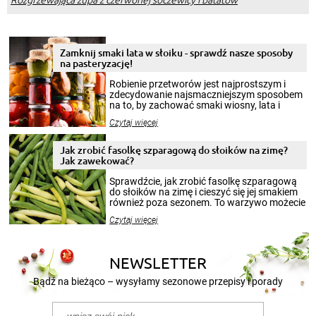
Zamknij smaki lata w słoiku - sprawdź nasze sposoby
na pasteryzację!
Robienie przetworów jest najprostszym i
zdecydowanie najsmaczniejszym sposobem
na to, by zachować smaki wiosny, lata i
jesieni na dłużej. Można robić setki zdjęć
Czytaj więcej
krajobrazów, by cieszyć nimi oko w sezonie
zimowym, ale to smaczny posiłek pozwoli w
pełni poczuć atmosferę cieplejszych
Jak zrobić fasolkę szparagową do słoików na zimę?
miesięcy. Przygotowanie słoików ze
Jak zawekować?
smakowitą zawartością musi obejmować
patenty, które pozwolą zachować świeżość
Sprawdźcie, jak zrobić fasolkę szparagową
przetworów.
do słoików na zimę i cieszyć się jej smakiem
również poza sezonem. To warzywo możecie
wekować na wiele sposobów. Wykorzystajcie
Czytaj więcej
nasze propozycje!
NEWSLETTER
Bądź na bieżąco – wysyłamy sezonowe przepisy i porady