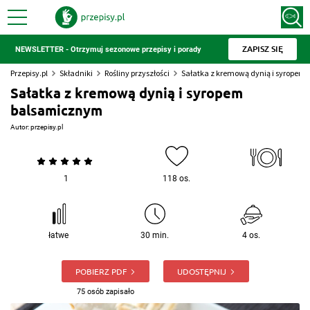
ZAPISZ SIĘ
NEWSLETTER - Otrzymuj sezonowe przepisy i porady
Przepisy.pl
Składniki
Rośliny przyszłości
Sałatka z kremową dynią i syrope
Sałatka z kremową dynią i syropem
balsamicznym
Autor:
przepisy.pl
1
118 os.
łatwe
30 min.
4 os.
POBIERZ PDF
UDOSTĘPNIJ
75 osób zapisało