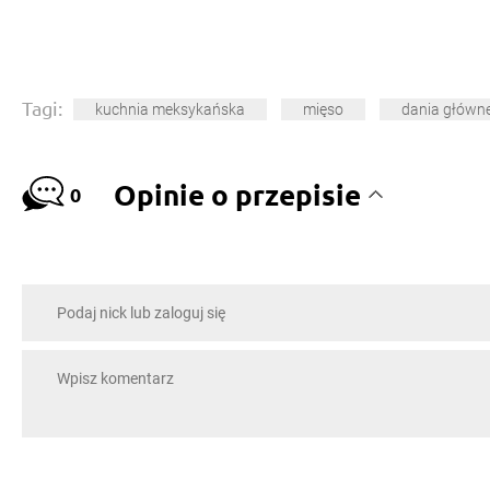
Tagi:
kuchnia meksykańska
mięso
dania główn
Opinie o przepisie
0