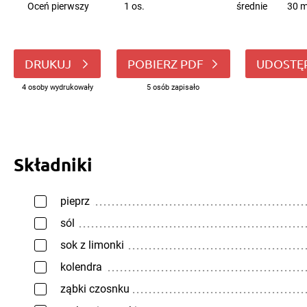
Oceń pierwszy
1 os.
średnie
30 m
DRUKUJ
POBIERZ PDF
UDOSTĘ
4 osoby wydrukowały
5 osób zapisało
Składniki
pieprz
sól
sok z limonki
kolendra
ząbki czosnku