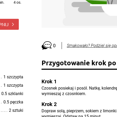
in.
4 os.
PNIJ
0
Smakowało? Podziel się op
Przygotowanie krok po
1 szczypta
Krok 1
1 szczypta
Czosnek posiekaj i posól. Natkę, kolendrę
0.5 szklanki
wymieszaj z czosnkiem.
0.5 pęczka
Krok 2
2 sztuki
Dopraw solą, pieprzem, sokiem z limonki.
wymieszaj. Odstaw na 15 minut.