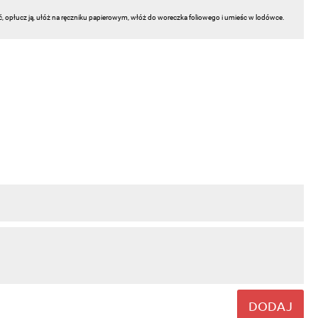
ć, opłucz ją, ułóż na ręczniku papierowym, włóż do woreczka foliowego i umieśc w lodówce.
DODAJ