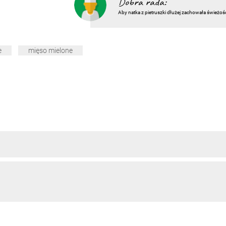
Dobra rada:
Aby natka z pietruszki dłużej zachowała świeżoś
e
mięso mielone