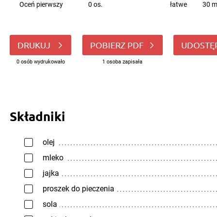
Oceń pierwszy
0 os.
łatwe
30 m
DRUKUJ
POBIERZ PDF
UDOSTĘ
0 osób wydrukowało
1 osoba zapisała
Składniki
olej
mleko
jajka
proszek do pieczenia
sola