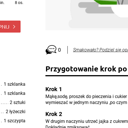
in.
8 os.
PNIJ
0
Smakowało? Podziel się op
Przygotowanie krok po
1 szklanka
Krok 1
1 szklanka
Mąkę,sodę, proszek do pieczenia i cukier
2 sztuki
wymieszać w jednym naczyniu ,po czym 
2 łyżeczki
Krok 2
1 szczypta
W drugim naczyniu utrzeć jajka z cukrem ,
Dokładnie zmiksować .