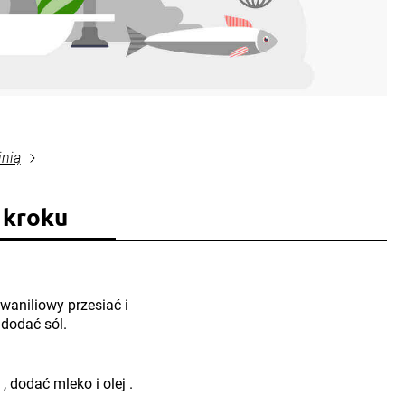
inią
 kroku
 waniliowy przesiać i
dodać sól.
 dodać mleko i olej .