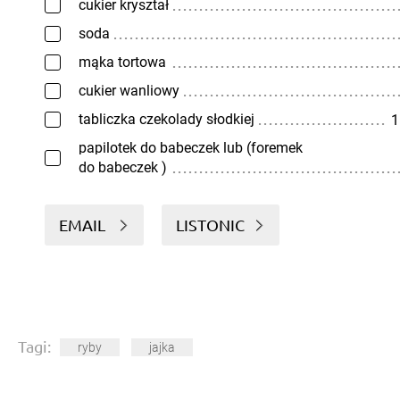
cukier kryształ
soda
mąka tortowa
cukier wanliowy
tabliczka czekolady słodkiej
1
papilotek do babeczek lub (foremek
do babeczek )
EMAIL
LISTONIC
Tagi:
ryby
jajka