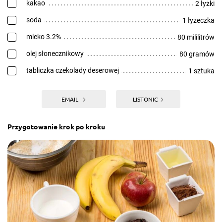
kakao
2 łyżki
soda
1 łyżeczka
mleko 3.2%
80 mililitrów
olej słonecznikowy
80 gramów
tabliczka czekolady deserowej
1 sztuka
EMAIL
LISTONIC
Przygotowanie krok po kroku