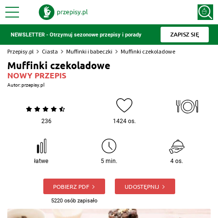
ZAPISZ SIĘ
NEWSLETTER - Otrzymuj sezonowe przepisy i porady
Przepisy.pl
Ciasta
Muffinki i babeczki
Muffinki czekoladowe
Muffinki czekoladowe
NOWY PRZEPIS
Autor:
przepisy.pl
236
1424 os.
łatwe
5 min.
4 os.
POBIERZ PDF
UDOSTĘPNIJ
5220 osób zapisało