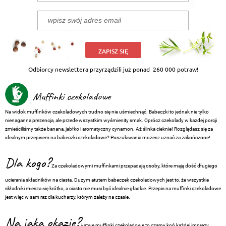
ZAPISZ SIĘ
Odbiorcy newslettera przyrządzili już ponad
260 000 potraw!
Muffinki czekoladowe
Na widok muffinków czekoladowych trudno się nie uśmiechnąć. Babeczki to jednak nie tylko
nienaganna prezencja, ale przede wszystkim wyśmienity smak. Oprócz czekolady w każdej porcji
zmieściliśmy także banana, jabłko i aromatyczny cynamon. Aż ślinka cieknie! Rozglądasz się za
idealnym przepisem na babeczki czekoladowe? Poszukiwania możesz uznać za zakończone!
Dla kogo?
Za czekoladowymi muffinkami przepadają osoby, które mają dość długiego
ucierania składników na ciasta. Dużym atutem babeczek czekoladowych jest to, że wszystkie
składniki miesza się krótko, a ciasto nie musi być idealnie gładkie. Przepis na muffinki czekoladowe
jest więc w sam raz dla kucharzy, którym zależy na czasie.
Na jaką okazję?
Łatwe muffinki czekoladowe to czarny koń każdej imprezy.