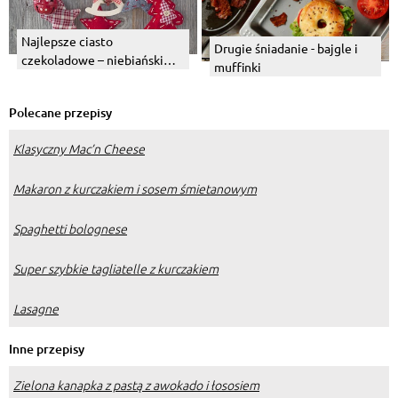
Najlepsze ciasto
Drugie śniadanie - bajgle i
czekoladowe – niebiański
muffinki
smak i przepis na sukces
Polecane przepisy
Klasyczny Mac’n Cheese
Makaron z kurczakiem i sosem śmietanowym
Spaghetti bolognese
Super szybkie tagliatelle z kurczakiem
Lasagne
Inne przepisy
Zielona kanapka z pastą z awokado i łososiem