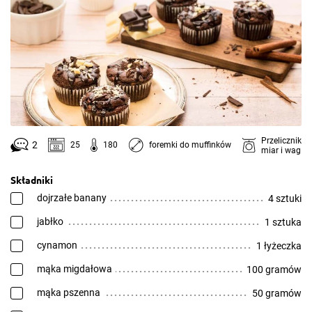
Przelicznik
2
25
180
foremki do muffinków
miar i wag
Składniki
dojrzałe banany
4 sztuki
jabłko
1 sztuka
cynamon
1 łyżeczka
mąka migdałowa
100 gramów
mąka pszenna
50 gramów