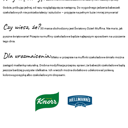
Goście, próbując jednej, od razu rozglądają się za następną. Do wygodnego jedzenia babeczek
czekoladowych nie potrzeba talerzy i sztućców – przyjęcie na pełnym luzie i mniej zmywania!
Czy wiesz, że?
30 marca obchodzony jest Światowy Dzień Muffina. Nie ma to, jak
pyszne świętowanie! Przepis na muffiny czekoladowe będzie najlepszym sposobem na uczczenie
tego dnia.
Dla urozmaicenia:
Mleko w przepisie na muffinki czekoladowe śmiało można
zastąpić maślanką naturalną. Drobna modyfikacja przepisu sprawi, że babeczki czekoladowe będą
jeszcze bardziej puszyste i delikatne. Ich wierzch można dodatkowo udekorować polewą,
kolorową posypką albo czekoladowymi dropsami.