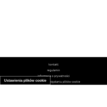
kontakt
regulamin
informacja o prywatności
Ustawienia plików cookie
informacja o wykorzystaniu plików cookie
ułatwienia dostępu
Najpopularniejsze przepisy
spaghetti bolognese