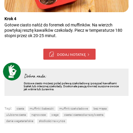
Krok 4
Gotowe ciasto nałóż do foremek od muffinków. Na wierzch
powtykaj resztę kawałków czekolady. Piecz w temperaturze 180
stopni przez ok 20-25 minut.
DODAJ NOTATKĘ
Dobra rada:
Gotowe ciasto możesz polać polewą czekoladową i posypać kawałkami
białek lub mlecznej czekolady. Doskonale pasują również suszone owoce
jak wiśnie lub żurawina.
Tagi:
ciasta
muffinki i babeczki
muffinki czekoladowe
bez mięsa
ulubione ciasta
najnowsze
wege
ciasta i ciasteczka na sylwestra
danie wegetariańskie
słodkości na wynos