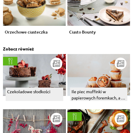
Orzechowe ciasteczka
Ciasto Bounty
Zobacz również
Czekoladowe słodkości
Ile piec muffinki w
papierowych foremkach, a ile
w silikonowych? W jakiej
temperaturze?