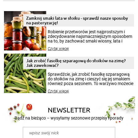
Zamknij smaki lata w słoiku - sprawdź nasze sposoby
na pasteryzację!
Robienie przetworów jest najprostszym i
zdecydowanie najsmaczniejszym sposobem
na to, by zachować smaki wiosny, lata i
jesieni na dłużej. Można robić setki zdjęć
Czytaj więcej
krajobrazów, by cieszyć nimi oko w sezonie
zimowym, ale to smaczny posiłek pozwoli w
pełni poczuć atmosferę cieplejszych
Jak zrobić fasolkę szparagową do słoików na zimę?
miesięcy. Przygotowanie słoików ze
Jak zawekować?
smakowitą zawartością musi obejmować
patenty, które pozwolą zachować świeżość
Sprawdźcie, jak zrobić fasolkę szparagową
przetworów.
do słoików na zimę i cieszyć się jej smakiem
również poza sezonem. To warzywo możecie
wekować na wiele sposobów. Wykorzystajcie
Czytaj więcej
nasze propozycje!
NEWSLETTER
Bądź na bieżąco – wysyłamy sezonowe przepisy i porady