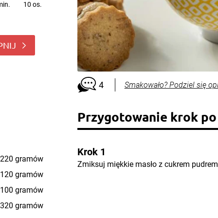
min.
10 os.
PNIJ
4
Smakowało? Podziel się op
Przygotowanie krok po
Krok 1
220 gramów
Zmiksuj miękkie masło z cukrem pudrem
120 gramów
100 gramów
320 gramów