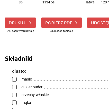
86
1134 os.
łatwe
120 
DRUKUJ
POBIERZ PDF
UDOSTĘ
990 osób wydrukowało
2398 osób zapisało
Składniki
ciasto:
masło
cukier puder
orzechy włoskie
mąka