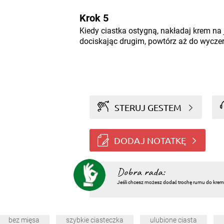
Krok 5
Kiedy ciastka ostygną, nakładaj krem na 
dociskając drugim, powtórz aż do wyczer
STERUJ GESTEM
DODAJ NOTATKĘ
Dobra rada:
Jeśli chcesz możesz dodać trochę rumu do krem
bez mięsa
szybkie ciasteczka
ulubione ciasta