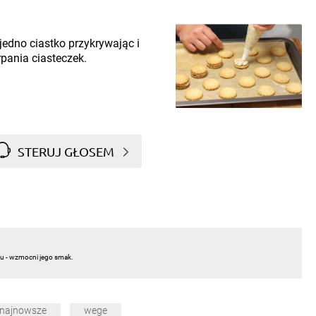
jedno ciastko przykrywając i
pania ciasteczek.
STERUJ GŁOSEM
u - wzmocni jego smak.
najnowsze
wege