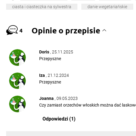
ciasta i ciasteczka na sylwestra
danie wegetariańskie
Opinie o przepisie
4
Doris
, 25.11.2025
Przepyszne
Iza
, 21.12.2024
Przepyszne
Joanna
, 09.05.2023
Czy zamiast orzechów włoskich można dać laskow
Odpowiedzi (1)