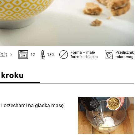
Forma – małe
Przelicznik
inią
12
180
foremki i blacha
miar i wag
 kroku
 i orzechami na gładką masę.