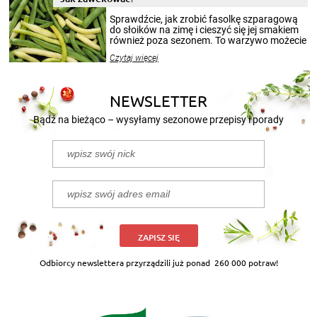
smakowitą zawartością musi obejmować
patenty, które pozwolą zachować świeżość
Sprawdźcie, jak zrobić fasolkę szparagową
przetworów.
do słoików na zimę i cieszyć się jej smakiem
również poza sezonem. To warzywo możecie
wekować na wiele sposobów. Wykorzystajcie
Czytaj więcej
nasze propozycje!
NEWSLETTER
Bądź na bieżąco – wysyłamy sezonowe przepisy i porady
ZAPISZ SIĘ
Odbiorcy newslettera przyrządzili już ponad
260 000 potraw!