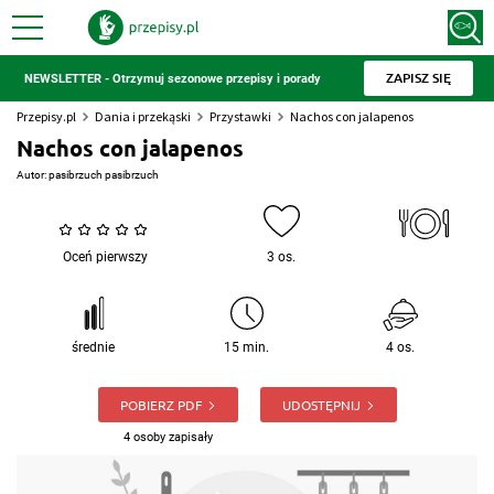
ZAPISZ SIĘ
NEWSLETTER - Otrzymuj sezonowe przepisy i porady
Przepisy.pl
Dania i przekąski
Przystawki
Nachos con jalapenos
Nachos con jalapenos
Autor:
pasibrzuch pasibrzuch
Oceń pierwszy
3 os.
średnie
15 min.
4 os.
POBIERZ PDF
UDOSTĘPNIJ
4 osoby zapisały