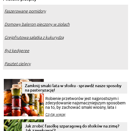
Faszerowane pomidory
Domowy baleron pieczony w ziołach
Grejpfrutowa sałatka z kukurydzą
Ryż kedgeree
Pasztet cielęcy
Zamknij smaki lata w słoiku - sprawdź nasze sposoby
na pasteryzację!
Robienie przetworów jest najprostszym i
zdecydowanie najsmaczniejszym sposobem
na to, by zachować smaki wiosny, lata i
jesieni na dłużej. Można robić setki zdjęć
Czytaj więcej
krajobrazów, by cieszyć nimi oko w sezonie
zimowym, ale to smaczny posiłek pozwoli w
pełni poczuć atmosferę cieplejszych
Jak zrobić fasolkę szparagową do słoików na zimę?
miesięcy. Przygotowanie słoików ze
Jak zawekować?