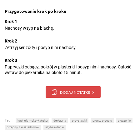
Przygotowanie krok po kroku
Krok 1
Nachosy wsyp na blachę.
Krok 2
Zetrzyj ser żółty i posyp nim nachosy.
Krok 3
Papryczki odsącz, pokrój w plasterki i posyp nimi nachosy. Całość
wstaw do piekarnika na około 15 minut.
DODAJ NOTATKĘ
Tagi:
kuchnia meksykańska
śmietana
przystawki
prosty przepis
pieczenie
przepisy z 4 składników
szybkie danie