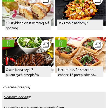
10 szybkich ciast w mniej niż
Jak zrobić nachosy?
godzinę
Ostra jazda czyli 7
Naturalnie, że smaczne -
pikantnych przepisów
zobacz 12 przepisów na
proste i pyszne połączenia
Polecane przepisy
Domowe hot dogi
Kanapki z pastą jajeczną ze szczypiorkiem