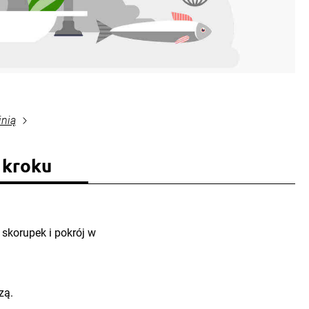
inią
 kroku
 skorupek i pokrój w
zą.