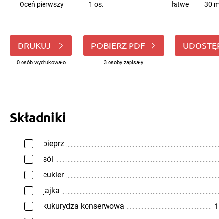
Oceń pierwszy
1 os.
łatwe
30 m
DRUKUJ
POBIERZ PDF
UDOSTĘ
0 osób wydrukowało
3 osoby zapisały
Składniki
pieprz
sól
cukier
jajka
kukurydza konserwowa
1