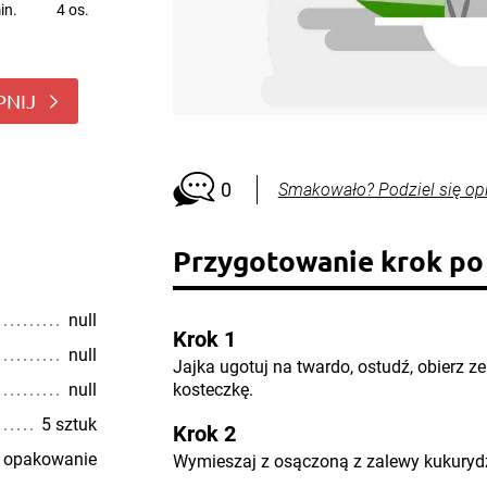
in.
4 os.
PNIJ
0
Smakowało? Podziel się op
Przygotowanie krok po
null
Krok 1
null
Jajka ugotuj na twardo, ostudź, obierz ze
null
kosteczkę.
5 sztuk
Krok 2
 opakowanie
Wymieszaj z osączoną z zalewy kukuryd