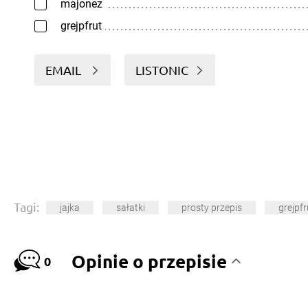
majonez
grejpfrut
EMAIL
LISTONIC
Tagi:
jajka
sałatki
prosty przepis
grejpfr
Opinie o przepisie
0