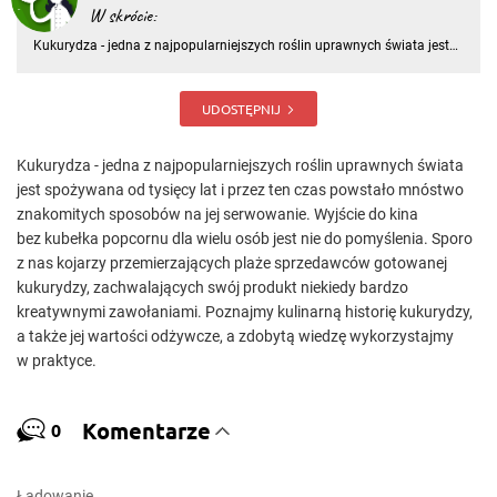
W skrócie:
Kukurydza - jedna z najpopularniejszych roślin uprawnych świata jest
spożywana od tysięcy lat i przez ten czas powstało mnóstwo
znakomitych sposobów na jej serwowanie. Wyjście do kina bez
kubełka popcornu dla wielu osób jest nie do pomyślenia. Sporo z nas
UDOSTĘPNIJ
Kukurydza - jedna z najpopularniejszych roślin uprawnych świata
jest spożywana od tysięcy lat i przez ten czas powstało mnóstwo
znakomitych sposobów na jej serwowanie. Wyjście do kina
bez kubełka popcornu dla wielu osób jest nie do pomyślenia. Sporo
z nas kojarzy przemierzających plaże sprzedawców gotowanej
kukurydzy, zachwalających swój produkt niekiedy bardzo
kreatywnymi zawołaniami. Poznajmy kulinarną historię kukurydzy,
a także jej wartości odżywcze, a zdobytą wiedzę wykorzystajmy
w praktyce.
Komentarze
0
Ładowanie…