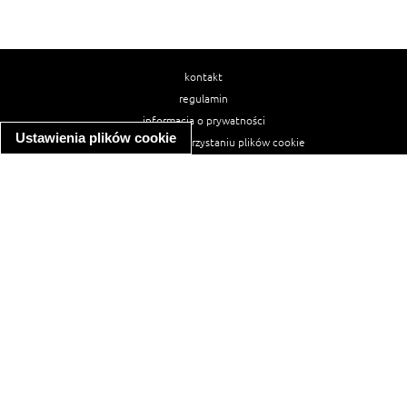
kontakt
regulamin
informacja o prywatności
Ustawienia plików cookie
informacja o wykorzystaniu plików cookie
ułatwienia dostępu
Najpopularniejsze przepisy
spaghetti bolognese
makaron z kurczakiem w sosie śmietanowym
kanapka z indykiem
ratatouille
lahmacun
mac and cheese
zupa minestrone