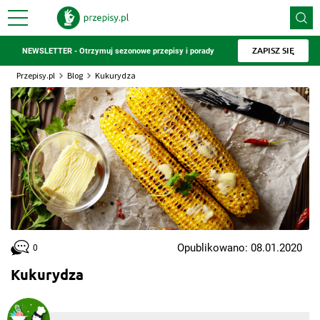
ZAPISZ SIĘ
NEWSLETTER - Otrzymuj sezonowe przepisy i porady
Przepisy.pl
Blog
Kukurydza
Opublikowano: 08.01.2020
0
Kukurydza