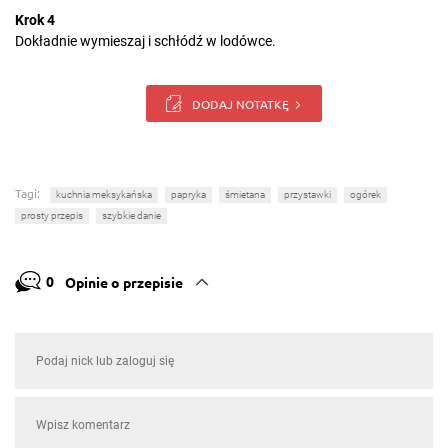
Krok 4
Dokładnie wymieszaj i schłódź w lodówce.
DODAJ NOTATKĘ
Tagi:
kuchnia meksykańska
papryka
śmietana
przystawki
ogórek
prosty przepis
szybkie danie
0
Opinie o przepisie