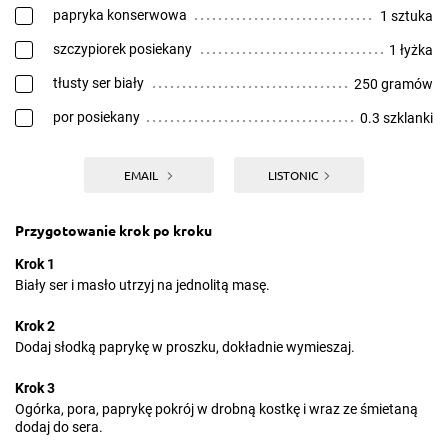
papryka konserwowa
1 sztuka
szczypiorek posiekany
1 łyżka
tłusty ser biały
250 gramów
por posiekany
0.3 szklanki
EMAIL
LISTONIC
Przygotowanie krok po kroku
Krok 1
Biały ser i masło utrzyj na jednolitą masę.
Krok 2
Dodaj słodką paprykę w proszku, dokładnie wymieszaj.
Krok 3
Ogórka, pora, paprykę pokrój w drobną kostkę i wraz ze śmietaną
dodaj do sera.