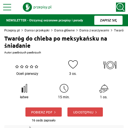
ZAPISZ SIĘ
NEWSLETTER - Otrzymuj sezonowe przepisy i porady
Przepisy.pl
Dania i przekąski
Dania główne
Dania z warzywami
Twaróg d
Twaróg do chleba po meksykańsku na
śniadanie
Autor:
pasibrzuch pasibrzuch
Oceń pierwszy
3 os.
łatwe
15 min.
1 os.
POBIERZ PDF
UDOSTĘPNIJ
16 osób zapisało