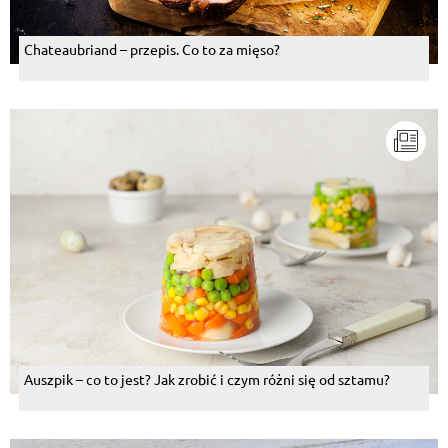
Chateaubriand – przepis. Co to za mięso?
Auszpik – co to jest? Jak zrobić i czym różni się od sztamu?