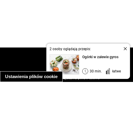
2 osoby oglądają przepis:
kontakt
Ogórki w zalewie gyros
regulamin
informacja o prywatności
30 min.
łatwe
Ustawienia plików cookie
informacja o wykorzystaniu plików cookie
ułatwienia dostępu
Najpopularniejsze przepisy
spaghetti bolognese
makaron z kurczakiem w sosie śmietanowym
kanapka z indykiem
ratatouille