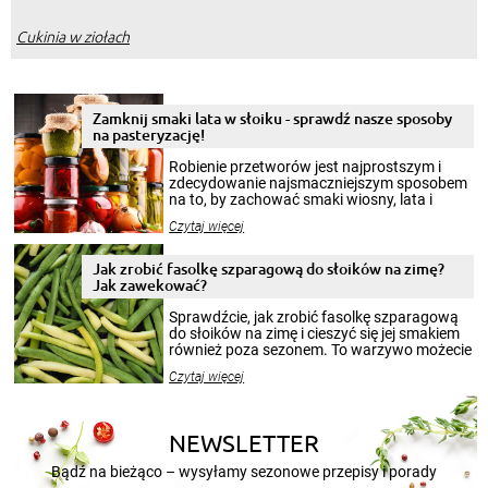
Cukinia w ziołach
Zamknij smaki lata w słoiku - sprawdź nasze sposoby
na pasteryzację!
Robienie przetworów jest najprostszym i
zdecydowanie najsmaczniejszym sposobem
na to, by zachować smaki wiosny, lata i
jesieni na dłużej. Można robić setki zdjęć
Czytaj więcej
krajobrazów, by cieszyć nimi oko w sezonie
zimowym, ale to smaczny posiłek pozwoli w
pełni poczuć atmosferę cieplejszych
Jak zrobić fasolkę szparagową do słoików na zimę?
miesięcy. Przygotowanie słoików ze
Jak zawekować?
smakowitą zawartością musi obejmować
patenty, które pozwolą zachować świeżość
Sprawdźcie, jak zrobić fasolkę szparagową
przetworów.
do słoików na zimę i cieszyć się jej smakiem
również poza sezonem. To warzywo możecie
wekować na wiele sposobów. Wykorzystajcie
Czytaj więcej
nasze propozycje!
NEWSLETTER
Bądź na bieżąco – wysyłamy sezonowe przepisy i porady