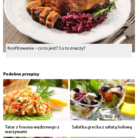
Konfitowanie – co to jest? Co to znaczy?
Podobne przepisy
Tatar z łososia wędzonego z
Sałatka grecka z sałatą lodową
warzywami