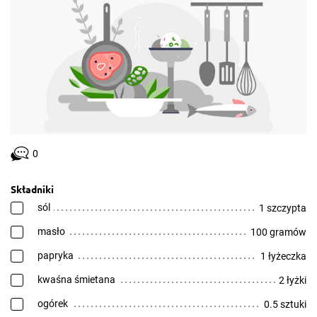
0
Składniki
sól
1 szczypta
masło
100 gramów
papryka
1 łyżeczka
kwaśna śmietana
2 łyżki
ogórek
0.5 sztuki