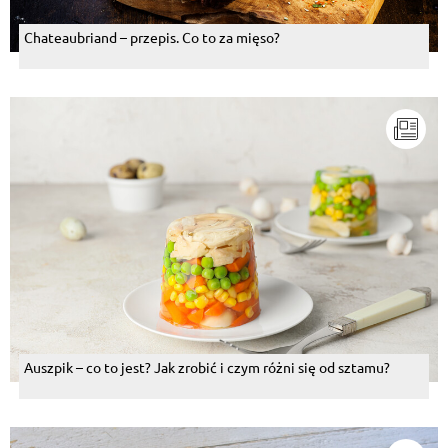
Chateaubriand – przepis. Co to za mięso?
Auszpik – co to jest? Jak zrobić i czym różni się od sztamu?