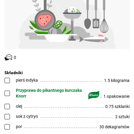
0
Składniki
pierś indyka
1.5 kilograma
Przyprawa do pikantnego kurczaka
Knorr
1 opakowanie
olej
0.75 szklanki
sok z cytryn
2 sztuki
por
30 dekagramów