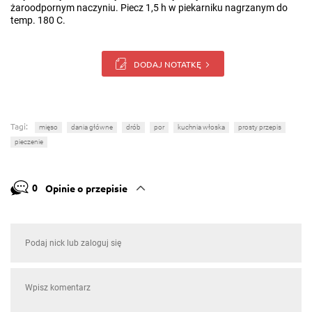
żaroodpornym naczyniu. Piecz 1,5 h w piekarniku nagrzanym do
temp. 180 C.
DODAJ NOTATKĘ
Tagi:
mięso
dania główne
drób
por
kuchnia włoska
prosty przepis
pieczenie
0
Opinie o przepisie