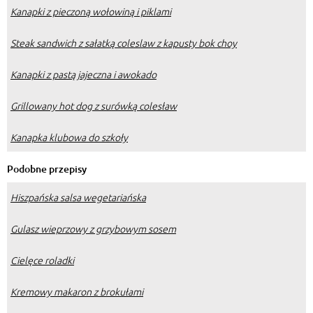
Kanapki z pieczoną wołowiną i piklami
Steak sandwich z sałatką coleslaw z kapusty bok choy
Kanapki z pastą jajeczna i awokado
Grillowany hot dog z surówką colesław
Kanapka klubowa do szkoły
Podobne przepisy
Hiszpańska salsa wegetariańska
Gulasz wieprzowy z grzybowym sosem
Cielęce roladki
Kremowy makaron z brokułami