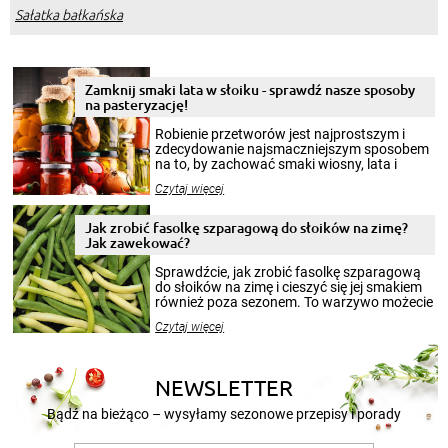
Sałatka bałkańska
Zamknij smaki lata w słoiku - sprawdź nasze sposoby
na pasteryzację!
Robienie przetworów jest najprostszym i
zdecydowanie najsmaczniejszym sposobem
na to, by zachować smaki wiosny, lata i
jesieni na dłużej. Można robić setki zdjęć
Czytaj więcej
krajobrazów, by cieszyć nimi oko w sezonie
zimowym, ale to smaczny posiłek pozwoli w
pełni poczuć atmosferę cieplejszych
Jak zrobić fasolkę szparagową do słoików na zimę?
miesięcy. Przygotowanie słoików ze
Jak zawekować?
smakowitą zawartością musi obejmować
patenty, które pozwolą zachować świeżość
Sprawdźcie, jak zrobić fasolkę szparagową
przetworów.
do słoików na zimę i cieszyć się jej smakiem
również poza sezonem. To warzywo możecie
wekować na wiele sposobów. Wykorzystajcie
Czytaj więcej
nasze propozycje!
NEWSLETTER
Bądź na bieżąco – wysyłamy sezonowe przepisy i porady