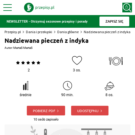
ZAPISZ SIĘ
NEWSLETTER - Otrzymuj sezonowe przepisy i porady
Przepisy.pl
Dania i przekąski
Dania główne
Nadziewana pieczeń z indyka
Nadziewana pieczeń z indyka
Autor:
MartaS MartaS
2
3 os.
średnie
90 min.
8 os.
POBIERZ PDF
UDOSTĘPNIJ
10 osób zapisało