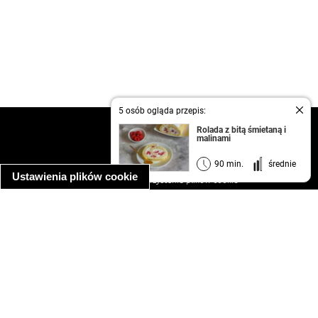
5 osób ogląda przepis:
kontakt
Rolada z bitą śmietaną i
malinami
regulamin
informacja o prywatności
90 min.
średnie
Ustawienia plików cookie
informacja o wykorzystaniu plików cookie
ułatwienia dostępu
Najpopularniejsze przepisy
spaghetti bolognese
makaron z kurczakiem w sosie śmietanowym
kanapka z indykiem
ratatouille