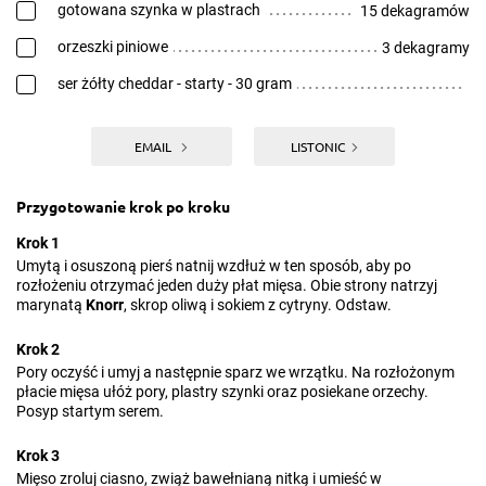
gotowana szynka w plastrach
15 dekagramów
orzeszki piniowe
3 dekagramy
ser żółty cheddar - starty - 30 gram
EMAIL
LISTONIC
Przygotowanie krok po kroku
Krok 1
Umytą i osuszoną pierś natnij wzdłuż w ten sposób, aby po
rozłożeniu otrzymać jeden duży płat mięsa. Obie strony natrzyj
marynatą
Knorr
, skrop oliwą i sokiem z cytryny. Odstaw.
Krok 2
Pory oczyść i umyj a następnie sparz we wrzątku. Na rozłożonym
płacie mięsa ułóż pory, plastry szynki oraz posiekane orzechy.
Posyp startym serem.
Krok 3
Mięso zroluj ciasno, zwiąż bawełnianą nitką i umieść w