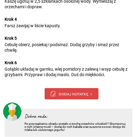
Kaszę ugotuj w 2,5 szklankach osolonej wody. Wymieszaj z
orzechami i dopraw.
Krok 4
Farsz zawijaj w liście kapusty.
Krok 5
Cebulę obierz, posiekaj i podsmaż. Dodaj grzyby i smaż przez
chwilę.
Krok 6
Gołąbki układaj w garnku, wlej pomidory z zalewą i wsyp cebulę z
grzybami. Przypraw i dodaj masło. Duś do miękkości.
DODAJ NOTATKĘ
Dobra rada:
Po przyrządzeniu obiadu zostało ci trochę orzechów włoskich? Skomponuj
z nich własne musli – dodaj do nich bakalie oraz suszone owoce i dosyp do
mleka lub ulubionego jogurtu!