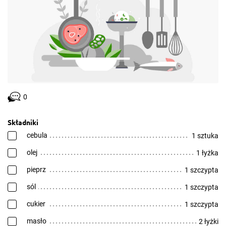
0
Składniki
cebula
1 sztuka
olej
1 łyżka
pieprz
1 szczypta
sól
1 szczypta
cukier
1 szczypta
masło
2 łyżki