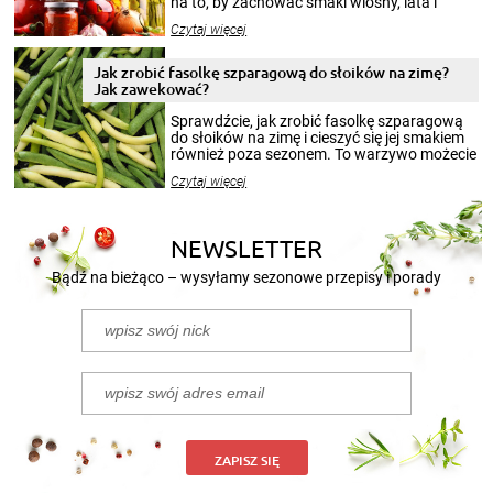
na to, by zachować smaki wiosny, lata i
jesieni na dłużej. Można robić setki zdjęć
Czytaj więcej
krajobrazów, by cieszyć nimi oko w sezonie
zimowym, ale to smaczny posiłek pozwoli w
pełni poczuć atmosferę cieplejszych
Jak zrobić fasolkę szparagową do słoików na zimę?
miesięcy. Przygotowanie słoików ze
Jak zawekować?
smakowitą zawartością musi obejmować
patenty, które pozwolą zachować świeżość
Sprawdźcie, jak zrobić fasolkę szparagową
przetworów.
do słoików na zimę i cieszyć się jej smakiem
również poza sezonem. To warzywo możecie
wekować na wiele sposobów. Wykorzystajcie
Czytaj więcej
nasze propozycje!
NEWSLETTER
Bądź na bieżąco – wysyłamy sezonowe przepisy i porady
ZAPISZ SIĘ