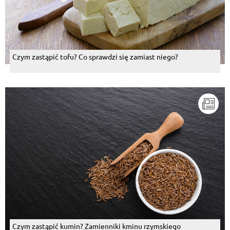
Czym zastąpić tofu? Co sprawdzi się zamiast niego?
Czym zastąpić kumin? Zamienniki kminu rzymskiego