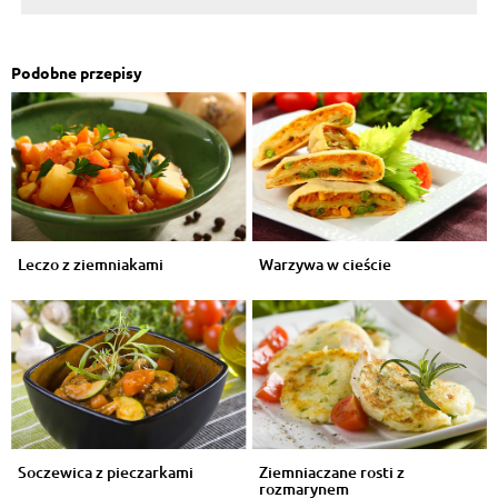
Podobne przepisy
Leczo z ziemniakami
Warzywa w cieście
Soczewica z pieczarkami
Ziemniaczane rosti z
rozmarynem