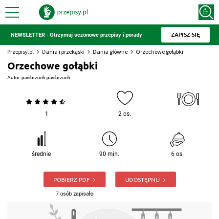
ZAPISZ SIĘ
NEWSLETTER - Otrzymuj sezonowe przepisy i porady
Przepisy.pl
Dania i przekąski
Dania główne
Orzechowe gołąbki
Orzechowe gołąbki
Autor:
pasibrzuch pasibrzuch
1
2 os.
średnie
90 min.
6 os.
POBIERZ PDF
UDOSTĘPNIJ
7 osób zapisało