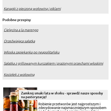
Kanapki z pieczoną wołowiną i piklami
Podobne przepisy
Cielęcina a la marengo
Orzeźwiająca sałatka
Włoska zapiekanka po neapolitańsku
Sałatka z grillowanym kurczakiem i prażonymi orzechami włoskimi
Kociołek z wołowiną
Zamknij smaki lata w słoiku - sprawdź nasze sposoby
na pasteryzację!
Robienie przetworów jest najprostszym i
zdecydowanie najsmaczniejszym sposobem