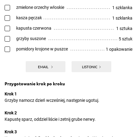
zmielone orzechy włoskie
1 szklanka
kasza pęczak
1 szklanka
kapusta czerwona
1 sztuka
grzyby suszone
5 sztuk
pomidory krojone w puszce
1 opakowanie
EMAIL
LISTONIC
Przygotowanie krok po kroku
Krok 1
Grzyby namocz dzień wcześniej, następnie ugotuj.
Krok 2
Kapustę sparz, oddziel liście i zetnij grube nerwy.
Krok 3