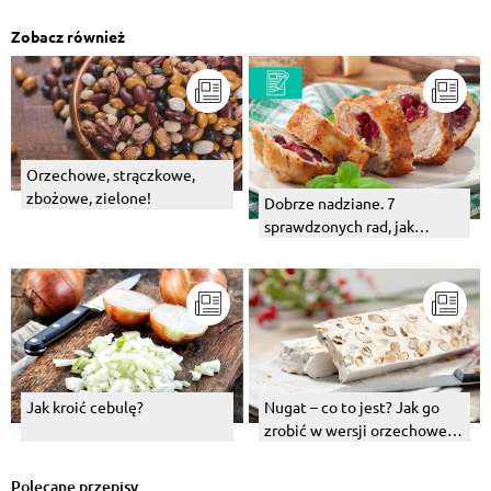
Zobacz również
Orzechowe, strączkowe,
zbożowe, zielone!
Dobrze nadziane. 7
sprawdzonych rad, jak
faszerować mięso
Jak kroić cebulę?
Nugat – co to jest? Jak go
zrobić w wersji orzechowej
lub czekoladowej?
Polecane przepisy