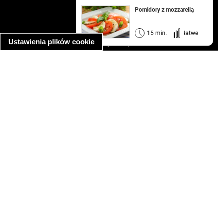
kontakt
Pomidory z mozzarellą
regulamin
informacja o prywatności
15 min.
łatwe
Ustawienia plików cookie
informacja o wykorzystaniu plików cookie
ułatwienia dostępu
Najpopularniejsze przepisy
spaghetti bolognese
makaron z kurczakiem w sosie śmietanowym
kanapka z indykiem
ratatouille
lahmacun
mac and cheese
zupa minestrone
cannelloni ze szpinakiem i ricottą
spaghetti przepisy
makaron z kurczakiem